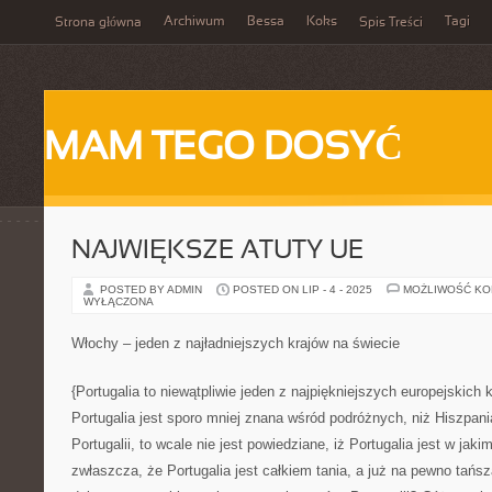
Archiwum
Bessa
Koks
Tagi
Strona główna
Spis Treści
MAM TEGO DOSYĆ
NAJWIĘKSZE ATUTY UE
POSTED BY ADMIN
POSTED ON LIP - 4 - 2025
MOŻLIWOŚĆ K
WYŁĄCZONA
Włochy – jeden z najładniejszych krajów na świecie
{Portugalia to niewątpliwie jeden z najpiękniejszych europejskich 
Portugalia jest sporo mniej znana wśród podróżnych, niż Hiszpani
Portugalii, to wcale nie jest powiedziane, iż Portugalia jest w ja
zwłaszcza, że Portugalia jest całkiem tania, a już na pewno tańsz