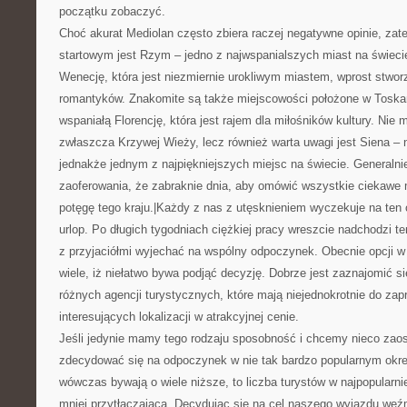
początku zobaczyć.
Choć akurat Mediolan często zbiera raczej negatywne opinie, z
startowym jest Rzym – jedno z najwspanialszych miast na świeci
Wenecję, która jest niezmiernie urokliwym miastem, wprost stwo
romantyków. Znakomite są także miejscowości położone w Toskani
wspaniałą Florencję, która jest rajem dla miłośników kultury. Nie
zwłaszcza Krzywej Wieży, lecz również warta uwagi jest Siena – ni
jednakże jednym z najpiękniejszych miejsc na świecie. Generaln
zaoferowania, że zabraknie dnia, aby omówić wszystkie ciekawe 
potęgę tego kraju.|Każdy z nas z utęsknieniem wyczekuje na ten
urlop. Po długich tygodniach ciężkiej pracy wreszcie nadchodzi
z przyjaciółmi wyjechać na wspólny odpoczynek. Obecnie opcji 
wiele, iż niełatwo bywa podjąć decyzję. Dobrze jest zaznajomić si
różnych agencji turystycznych, które mają niejednokrotnie do za
interesujących lokalizacji w atrakcyjnej cenie.
Jeśli jedynie mamy tego rodzaju sposobność i chcemy nieco zao
zdecydować się na odpoczynek w nie tak bardzo popularnym okre
wówczas bywają o wiele niższe, to liczba turystów w najpopularni
mniej przytłaczająca. Decydując się na cel naszego wyjazdu we