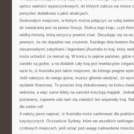
oprócz wartości wypoczynkowych, do których zalicza się morze cz
pomyśleć dodatkowo o jakiś atrakcjach.
Doskonałym miejscem, w którym można połączyć ze sobą świetn
do zwiedzania jest na pewno Grecja. Stolica tego kraju, czyli Aten
wielką historią, którą wszyscy powinni znać. Decydując się na w
pewnym, że nie dopadnie nas znużenie. Każdego dnia bowiem At
niesamowitymi zabytkami i legendami.|Australia to kraj, który we
może uchodzić za niemal raj. W końcu to piękne państwo, gdzie n
zarobki są godne, a na dodatek cały kraj jest rewelacyjnie zorgan
razie to, iż Australia jest takim miejscem, do którego pragnie wyb
Jeśli należysz do owego grona, musisz głównie wiedzieć, że wycie
wydatek finansowy. To przecież kraj zlokalizowany na końcu świa
widzenia, a więc same bilety na samolot kosztują majątek. Jedna
postaramy, zapewne uda nam się zwiedzić ten wspaniały kraj. Nal
dla siebie cel!
A należy jasno napisać, iż Australia może zaoferować dla podróżn
turystycznych. Oczywiście Sydney, które we wszelkich rankinga
czołowych miejscach, jeśli wziąć pod uwagę zadowolenie miesz