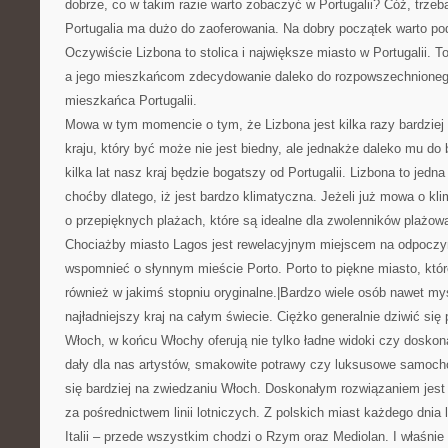
dobrze, co w takim razie warto zobaczyć w Portugalii? Cóż, trzeb
Portugalia ma dużo do zaoferowania. Na dobry początek warto po
Oczywiście Lizbona to stolica i największe miasto w Portugalii. T
a jego mieszkańcom zdecydowanie daleko do rozpowszechnioneg
mieszkańca Portugalii.
Mowa w tym momencie o tym, że Lizbona jest kilka razy bardziej b
kraju, który być może nie jest biedny, ale jednakże daleko mu do
kilka lat nasz kraj będzie bogatszy od Portugalii. Lizbona to jedna
choćby dlatego, iż jest bardzo klimatyczna. Jeżeli już mowa o kl
o przepięknych plażach, które są idealne dla zwolenników plażowan
Chociażby miasto Lagos jest rewelacyjnym miejscem na odpoczy
wspomnieć o słynnym mieście Porto. Porto to piękne miasto, które 
również w jakimś stopniu oryginalne.|Bardzo wiele osób nawet myś
najładniejszy kraj na całym świecie. Ciężko generalnie dziwić si
Włoch, w końcu Włochy oferują nie tylko ładne widoki czy doskon
dały dla nas artystów, smakowite potrawy czy luksusowe samoch
się bardziej na zwiedzaniu Włoch. Doskonałym rozwiązaniem jest 
za pośrednictwem linii lotniczych. Z polskich miast każdego dnia 
Italii – przede wszystkim chodzi o Rzym oraz Mediolan. I właśni