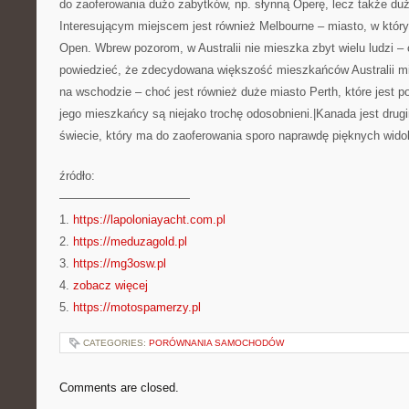
do zaoferowania dużo zabytków, np. słynną Operę, lecz także duż
Interesującym miejscem jest również Melbourne – miasto, w który
Open. Wbrew pozorom, w Australii nie mieszka zbyt wielu ludzi –
powiedzieć, że zdecydowana większość mieszkańców Australii m
na wschodzie – choć jest również duże miasto Perth, które jest 
jego mieszkańcy są niejako trochę odosobnieni.|Kanada jest dru
świecie, który ma do zaoferowania sporo naprawdę pięknych wido
źródło:
———————————
1.
https://lapoloniayacht.com.pl
2.
https://meduzagold.pl
3.
https://mg3osw.pl
4.
zobacz więcej
5.
https://motospamerzy.pl
CATEGORIES:
PORÓWNANIA SAMOCHODÓW
Comments are closed.