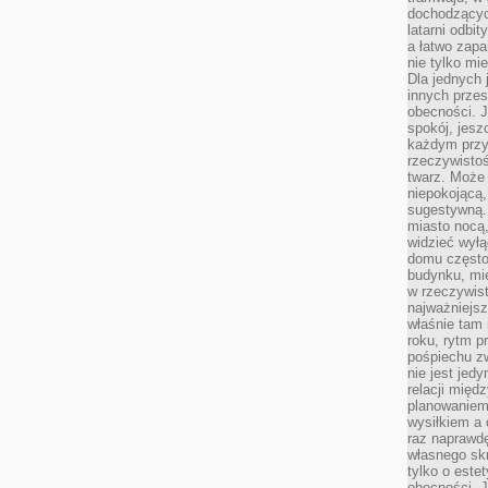
dochodzących
latarni odbi
a łatwo zap
nie tylko mi
Dla jednych 
innych przes
obecności. J
spokój, jesz
każdym przy
rzeczywistoś
twarz. Może 
niepokojącą,
sugestywną. 
miasto nocą,
widzieć wyłą
domu często
budynku, mie
w rzeczywist
najważniejsz
właśnie tam 
roku, rytm p
pośpiechu z
nie jest jed
relacji międ
planowaniem
wysiłkiem a
raz naprawdę
własnego skr
tylko o este
obecności. 