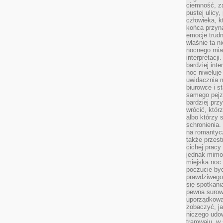
ciemność, z
pustej ulicy
człowieka, k
końca przyn
emocje trud
właśnie ta n
nocnego mia
interpretacj
bardziej inte
noc niweluje
uwidacznia 
biurowce i s
samego pejz
bardziej prz
wrócić, któr
albo którzy
schronienia.
na romantyc
także przest
cichej pracy
jednak mimo
miejska noc 
poczucie by
prawdziwego 
się spotkani
pewna surowa
uporządkowa
zobaczyć, j
niczego udo
tramwaju, w