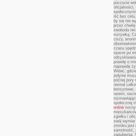
poczucie wol
oficjalności
społecznymi.
iść bez celu
by się nie w
przez chwilę
swoboda nie 
rozrywką. Cz
ciszy, anoni
obserwatore
czasu spędz
spacer po m
odzyskiwania
prawdę o mie
naprawdę żyj
Widać, gdzie
jedynie mus
późnej pory 
niemal całko
benzynowe, d
ranem, nocne
rozmawiając
społecznej 
online
nocnyc
mieszkańców
zgiełku i of
swój wymiar 
zmroku jest
samotność, 
zagubienia.