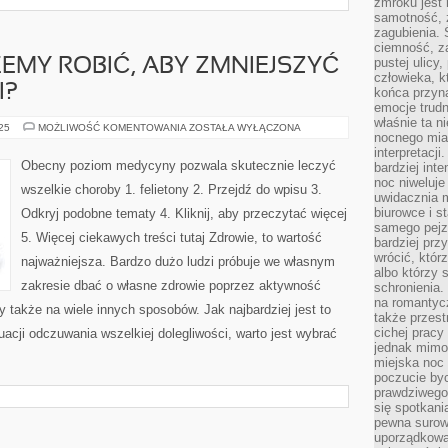
zmroku jest
samotność, 
zagubienia.
ciemność, z
pustej ulicy
EMY ROBIĆ, ABY ZMNIEJSZYĆ
człowieka, k
I?
końca przyn
emocje trud
właśnie ta n
CO
025
MOŻLIWOŚĆ KOMENTOWANIA
ZOSTAŁA WYŁĄCZONA
nocnego mia
W
SUMIE
interpretacj
MOŻEMY
Obecny poziom medycyny pozwala skutecznie leczyć
bardziej inte
ROBIĆ,
noc niweluje
ABY
wszelkie choroby 1. felietony 2. Przejdź do wpisu 3.
ZMNIEJSZYĆ
uwidacznia 
WYDATKI
biurowce i s
Odkryj podobne tematy 4. Kliknij, aby przeczytać więcej
NA
LEKI?
samego pejz
5. Więcej ciekawych treści tutaj Zdrowie, to wartość
bardziej prz
wrócić, któr
najważniejsza. Bardzo dużo ludzi próbuje we własnym
albo którzy
zakresie dbać o własne zdrowie poprzez aktywność
schronienia.
na romantyc
y także na wiele innych sposobów. Jak najbardziej jest to
także przest
cichej pracy
uacji odczuwania wszelkiej dolegliwości, warto jest wybrać
jednak mimo
miejska noc 
poczucie by
prawdziwego 
się spotkani
pewna surowa
uporządkowa