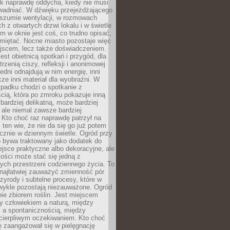
ak naprawdę oddycha, kiedy nie musi
wadniać. W dźwięku przejeżdżającego
 szumie wentylacji, w rozmowach
 z otwartych drzwi lokalu i w świetle
tym w oknie jest coś, co trudno opisać,
amiętać. Nocne miasto pozostaje więc
ejscem, lecz także doświadczeniem.
jest obietnicą spotkań i przygód, dla
trzenią ciszy, refleksji i anonimowej
edni odnajdują w nim energię, inni
cze inni materiał dla wyobraźni. W
padku chodzi o spotkanie z
cią, która po zmroku pokazuje inną
bardziej delikatną, może bardziej
 ale niemal zawsze bardziej
Kto choć raz naprawdę patrzył na
 ten wie, że nie da się go już potem
cznie w dziennym świetle. Ogród przy
 bywa traktowany jako dodatek do
jsce praktyczne albo dekoracyjne, ale
ości może stać się jedną z
ych przestrzeni codziennego życia. To
najłatwiej zauważyć zmienność pór
rzyrody i subtelne procesy, które w
wykle pozostają niezauważone. Ogród
ynie zbiorem roślin. Jest miejscem
zy człowiekiem a naturą, między
 a spontanicznością, między
 cierpliwym oczekiwaniem. Kto choć
 zaangażował się w pielęgnację