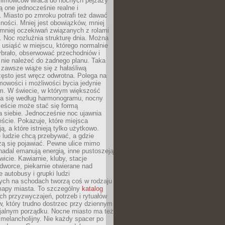
 filmowców wraca do nocnych pejzaży
ą one jednocześnie realne i
 Miasto po zmroku potrafi też dawać
ności. Mniej jest obowiązków, mniej
, mniej oczekiwań związanych z rolami
 Noc rozluźnia strukturę dnia. Można
, usiąść w miejscu, którego normalnie
ybrało, obserwować przechodniów i
 nie należeć do żadnego planu. Taka
zawsze wiąże się z hałaśliwą
ęsto jest wręcz odwrotna. Polega na
mowości i możliwości bycia jedynie
m. W świecie, w którym większość
a się według harmonogramu, nocny
ieście może stać się formą
 siebie. Jednocześnie noc ujawnia
ście. Pokazuje, które miejsca
ą, a które istnieją tylko użytkowo.
 ludzie chcą przebywać, a gdzie
zą się pojawiać. Pewne ulice mimo
nadal emanują energią, inne pustoszeją
wicie. Kawiarnie, kluby, stacje
worce, piekarnie otwierane nad
 autobusy i grupki ludzi
ych na schodach tworzą coś w rodzaju
mapy miasta. To szczególny
katalog
h przyzwyczajeń, potrzeb i rytuałów
, który trudno dostrzec przy dziennym
icjalnym porządku. Nocne miasto ma też
melancholijny. Nie każdy spacer po