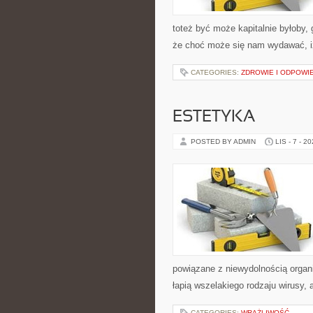
toteż być może kapitalnie byłoby, 
że choć może się nam wydawać, i
CATEGORIES:
ZDROWIE I ODPOWI
ESTETYKA
POSTED BY ADMIN
LIS - 7 - 2
powiązane z niewydolnością organi
łapią wszelakiego rodzaju wirusy, 
CATEGORIES:
WRAŻLIWOŚĆ