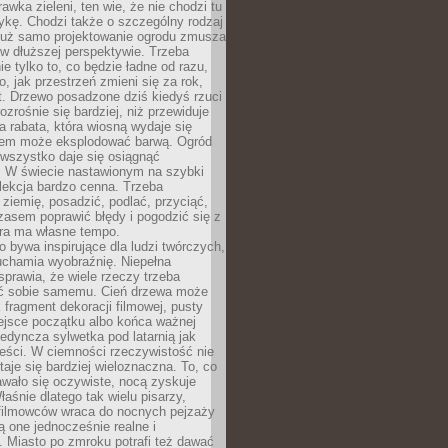
awka zieleni, ten wie, że nie chodzi tu
tykę. Chodzi także o szczególny rodzaj
Już samo projektowanie ogrodu zmusza
w dłuższej perspektywie. Trzeba
ie tylko to, co będzie ładne od razu,
o, jak przestrzeń zmieni się za rok,
at. Drzewo posadzone dziś kiedyś rzuci
ozrośnie się bardziej, niż przewiduje
a rabata, która wiosną wydaje się
tem może eksplodować barwą. Ogród
 wszystko daje się osiągnąć
. W świecie nastawionym na szybki
o lekcja bardzo cenna. Trzeba
ziemię, posadzić, podlać, przyciąć,
asem poprawić błędy i pogodzić się z
ura ma własne tempo.
 bywa inspirujące dla ludzi twórczych,
uchamia wyobraźnię. Niepełna
prawia, że wiele rzeczy trzeba
ć sobie samemu. Cień drzewa może
 fragment dekoracji filmowej, pusty
ejsce początku albo końca ważnej
ojedyncza sylwetka pod latarnią jak
eści. W ciemności rzeczywistość nie
staje się bardziej wieloznaczna. To, co
wało się oczywiste, nocą zyskuje
łaśnie dlatego tak wielu pisarzy,
 filmowców wraca do nocnych pejzaży
ą one jednocześnie realne i
 Miasto po zmroku potrafi też dawać