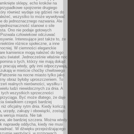
amknięte sklepy, echo kroków na
, przypadkowe spojrzenie drugiego
tóry również wydaje się gdzieś nie do
ależeć, wszystko to może wywoływać
ne do jednoznacznego nazwania. Ale
iejednoznaczność stanowi o sile
sta. Ono nie podaje gotowych
i. Pozwala człowiekowi odczuwać
nsywnie. Interesujące jest także to, że
 niektóre różnice społeczne, a inne
mocniej. W ciemności eleganckie
tare kamienice mogą należeć do tego
ażu świateł. Jednocześnie właśnie noc
ypomina o tych, którzy nie mają dokąd
zy pracują wtedy, gdy inni odpoczywają,
 szukają w mieście choćby chwilowego
 Patrzenie na nocne miasto tylko jako
zny obraz byłoby uproszczeniem. To
rzeń realnych nierówności, wysiłku i
 wielu ludzi niewidocznych za dnia. A
 tych wszystkich sprzeczności
przyciąga. Być może dlatego, że daje
cia świadkiem czegoś bardziej
niż oficjalny rytm dnia. Kiedy kończą
a, urzędy, zakupy i obowiązki, zostaje
 wersja miasta. Nie tak
na, ale bardziej szczera. Można wtedy
ak naprawdę oddycha, kiedy nie musi
wadniać. W dźwięku przejeżdżającego
 szumie wentylacji, w rozmowach