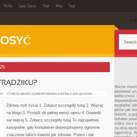
Koks
Tagi
Wig
Tagi
Spis Treści
SUB
DOSYĆ
025
 TRĄDZIKU?
Nocne miasto
ponieważ ur
JAK
025
MOŻLIWOŚĆ KOMENTOWANIA
ZOSTAŁA WYŁĄCZONA
widoczność s
POZBYĆ
dopowiedzie
SIĘ
TRĄDZIKU?
wyglądać jak
Zdrowy tryb życia 1. Zobacz szczegóły tutaj 2. Więcej
peron jak mi
na blogu 3. Przejdź do pełnej wersji wpisu 4. Dowiedz
historii, a p
bohater powi
się więcej 5. Zobacz szczegóły tutaj To najzupełniej
znika, lecz 
karygodne, gdy kompletnie deprecjonujemy ogromne
za dnia wyda
tajemnicę. W
znaczenie takich kwestii jak zdrowie. Potem i tak