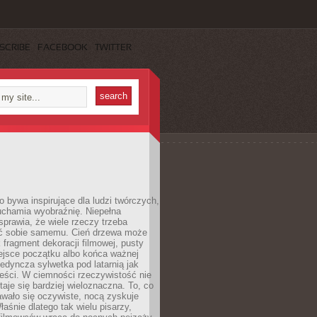
SCRIBE
FACEBOOK
TWITTER
 bywa inspirujące dla ludzi twórczych,
uchamia wyobraźnię. Niepełna
prawia, że wiele rzeczy trzeba
ć sobie samemu. Cień drzewa może
 fragment dekoracji filmowej, pusty
ejsce początku albo końca ważnej
ojedyncza sylwetka pod latarnią jak
eści. W ciemności rzeczywistość nie
staje się bardziej wieloznaczna. To, co
wało się oczywiste, nocą zyskuje
łaśnie dlatego tak wielu pisarzy,