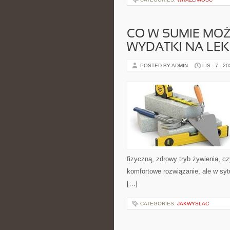
CO W SUMIE MOŻ
WYDATKI NA LEK
POSTED BY ADMIN
LIS - 7 - 2
fizyczną, zdrowy tryb żywienia, cz
komfortowe rozwiązanie, ale w syt
[…]
CATEGORIES:
JAKWYSLAC