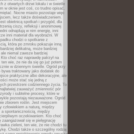
 z otwartych drzwi lokalu i w świetle
tym w oknie jest coś, co trudno opisać,
amiętać. Nocne miasto pozostaje więc
ejscem, lecz także doświadczeniem.
jest obietnicą spotkań i przygód, dla
trzenią ciszy, refleksji i anonimowej
edni odnajdują w nim energię, inni
cze inni materiał dla wyobraźni. W
padku chodzi o spotkanie z
cią, która po zmroku pokazuje inną
bardziej delikatną, może bardziej
 ale niemal zawsze bardziej
Kto choć raz naprawdę patrzył na
 ten wie, że nie da się go już potem
cznie w dziennym świetle. Ogród przy
 bywa traktowany jako dodatek do
jsce praktyczne albo dekoracyjne, ale
ości może stać się jedną z
ych przestrzeni codziennego życia. To
najłatwiej zauważyć zmienność pór
rzyrody i subtelne procesy, które w
wykle pozostają niezauważone. Ogród
ynie zbiorem roślin. Jest miejscem
zy człowiekiem a naturą, między
 a spontanicznością, między
 cierpliwym oczekiwaniem. Kto choć
 zaangażował się w pielęgnację
awka zieleni, ten wie, że nie chodzi tu
tykę. Chodzi także o szczególny rodzaj
Już samo projektowanie ogrodu zmusza