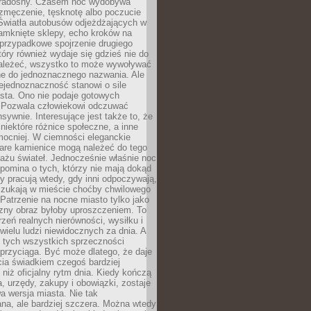
 radosny. Czasem noc wydobywa
zmęczenie, tęsknotę albo poczucie
 Światła autobusów odjeżdżających w
amknięte sklepy, echo kroków na
, przypadkowe spojrzenie drugiego
tóry również wydaje się gdzieś nie do
ależeć, wszystko to może wywoływać
ne do jednoznacznego nazwania. Ale
iejednoznaczność stanowi o sile
sta. Ono nie podaje gotowych
i. Pozwala człowiekowi odczuwać
nsywnie. Interesujące jest także to, że
 niektóre różnice społeczne, a inne
mocniej. W ciemności eleganckie
tare kamienice mogą należeć do tego
ażu świateł. Jednocześnie właśnie noc
ypomina o tych, którzy nie mają dokąd
zy pracują wtedy, gdy inni odpoczywają,
 szukają w mieście choćby chwilowego
 Patrzenie na nocne miasto tylko jako
zny obraz byłoby uproszczeniem. To
rzeń realnych nierówności, wysiłku i
 wielu ludzi niewidocznych za dnia. A
 tych wszystkich sprzeczności
przyciąga. Być może dlatego, że daje
cia świadkiem czegoś bardziej
niż oficjalny rytm dnia. Kiedy kończą
a, urzędy, zakupy i obowiązki, zostaje
 wersja miasta. Nie tak
na, ale bardziej szczera. Można wtedy