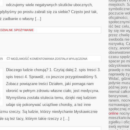
fotografów i
miejskich. S
odczujemy wiele negatywnych skutków ubocznych,
symboliczne.
gdybyśmy po prostu zabrali się za siebie? Często jest tak,
poczucie wol
oficjalności
ż zadbanie o własny […]
społecznymi.
iść bez celu
EDZIALNE SPOŻYWANIE
by się nie w
przez chwilę
swoboda nie 
rozrywką. Cz
ciszy, anoni
obserwatore
czasu spędz
ESTETYKA
025
MOŻLIWOŚĆ KOMENTOWANIA
ZOSTAŁA WYŁĄCZONA
spacer po m
odzyskiwania
Dlaczego ludzie chorują? 1. Czytaj dalej 2. spis tresci 3.
prawdę o mie
naprawdę żyj
spis tresci 4. Sprawdź, co jeszcze przygotowaliśmy 5.
Widać, gdzie
jedynie mus
Zobacz powiązane treści Działem, jaki pomaga nam
późnej pory 
obronić w pełnym zdrowiu własne ciało, jest medycyna.
niemal całko
benzynowe, d
Wymyślona została stulecia temu, dzięki niej ludziom
ranem, nocne
udaje się pokonywać uciążliwe choroby, a też inne
rozmawiając
społecznej 
zmu rzeczy. Są ludzie, którzy niesłychanie błyskawicznie
online
nocnyc
mieszkańców
ale są też tacy, którym takie rzeczy z […]
zgiełku i of
swój wymiar 