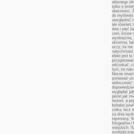
własnego skr
tylko o este
obecności. 
do myślenia 
uwzględnić n
ale również t
dwa i pięć l
cień, krzew r
wyobraźnia, 
skromna, la
uczy, że nie
natychmiast
efekt jest t
przygotować 
odczekać, cz
tym, że nat
Nocne miasto
ponieważ ur
widoczność s
dopowiedzie
wyglądać jak
peron jak mi
historii, a p
bohater powi
znika, lecz 
za dnia wyda
tajemnicę. W
fotografów i
miejskich. S
symboliczne.