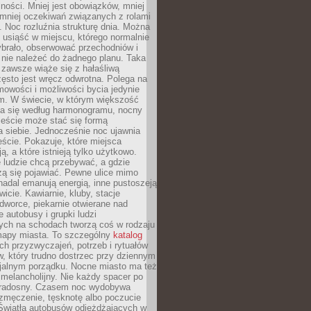
ności. Mniej jest obowiązków, mniej
, mniej oczekiwań związanych z rolami
 Noc rozluźnia strukturę dnia. Można
, usiąść w miejscu, którego normalnie
ybrało, obserwować przechodniów i
 nie należeć do żadnego planu. Taka
zawsze wiąże się z hałaśliwą
ęsto jest wręcz odwrotna. Polega na
mowości i możliwości bycia jedynie
m. W świecie, w którym większość
a się według harmonogramu, nocny
ieście może stać się formą
 siebie. Jednocześnie noc ujawnia
ście. Pokazuje, które miejsca
ą, a które istnieją tylko użytkowo.
 ludzie chcą przebywać, a gdzie
zą się pojawiać. Pewne ulice mimo
nadal emanują energią, inne pustoszeją
wicie. Kawiarnie, kluby, stacje
worce, piekarnie otwierane nad
 autobusy i grupki ludzi
ych na schodach tworzą coś w rodzaju
mapy miasta. To szczególny
katalog
h przyzwyczajeń, potrzeb i rytuałów
, który trudno dostrzec przy dziennym
icjalnym porządku. Nocne miasto ma też
melancholijny. Nie każdy spacer po
 radosny. Czasem noc wydobywa
zmęczenie, tęsknotę albo poczucie
 Światła autobusów odjeżdżających w