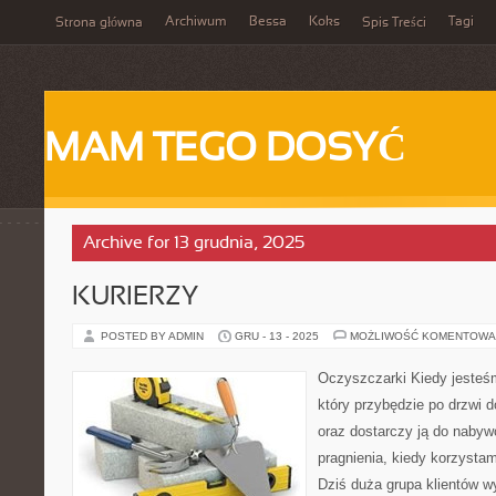
Archiwum
Bessa
Koks
Tagi
Strona główna
Spis Treści
MAM TEGO DOSYĆ
Archive for 13 grudnia, 2025
KURIERZY
POSTED BY ADMIN
GRU - 13 - 2025
MOŻLIWOŚĆ KOMENTOWA
Oczyszczarki Kiedy jesteśm
który przybędzie po drzwi 
oraz dostarczy ją do nabyw
pragnienia, kiedy korzystam
Dziś duża grupa klientów w