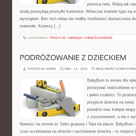
pomocą netu. Robią tak na
skalę przesyłają przesyłki kurierskie. Wówczas kwestie typu są n
wymogiem. Bez nich sklep nie miałby możliwości dostarczenia d
materiału. Kurierzy […]
CATEGORIES:
TRADYCJE I OBRZĘDY CHRZEŚCIJAŃSKIE
PODRÓŻOWANIE Z DZIECKIEM
POSTED BY ADMIN
GRU - 13 - 2025
MOŻLIWOŚĆ KOMENTOWA
BabyBum to serwis dla opi
przeżywać rodzicielstwo w 
i pełen czułości. To przest
przyjście dziecka na świat,
porodzie oraz kolejne etap
z zrozumieniem, a nie z w
Nowości na stronie to: Seks grupowy i Tata na etacie. BabyBum 
czas oczekiwania na dziecko i wychowanie dziecka – to miejsce 