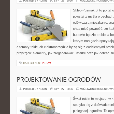
POSTED BY ADMIN
STY - 28 - 2026
MOŻLIWOŚĆ KOMENTOWA
Sklep-Pusmak.pl to portal o
powstał z myślą o osobach
odświeżają mieszkanie, ara
chcą mieć pewność, że ka
budowie będzie zrobiona be
którym narzędzia spotykają
a tematy takie jak elektronarzędzia łączą się z codziennymi prob
przykręcić elementy, jak zregenerować usterkę oraz jak dobrać s
CATEGORIES:
TAOIZM
PROJEKTOWANIE OGRODÓW
POSTED BY ADMIN
STY - 27 - 2026
MOŻLIWOŚĆ KOMENTOWA
Świat roślin to miejsce, w k
spotyka się z doświadczeni
pielęgnacji ogrodów. To opo