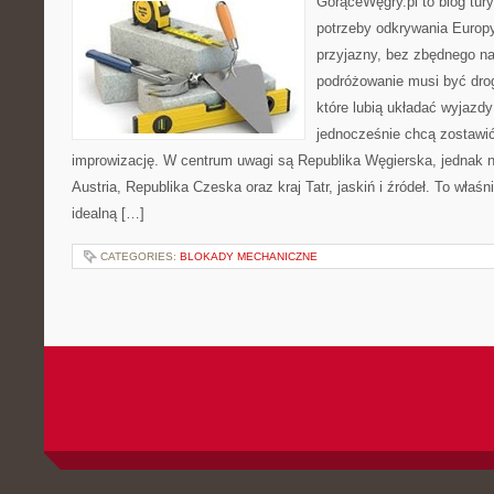
GorąceWęgry.pl to blog tury
potrzeby odkrywania Europ
przyjazny, bez zbędnego na
podróżowanie musi być drog
które lubią układać wyjazdy
jednocześnie chcą zostawić
improwizację. W centrum uwagi są Republika Węgierska, jednak nat
Austria, Republika Czeska oraz kraj Tatr, jaskiń i źródeł. To właśn
idealną […]
CATEGORIES:
BLOKADY MECHANICZNE