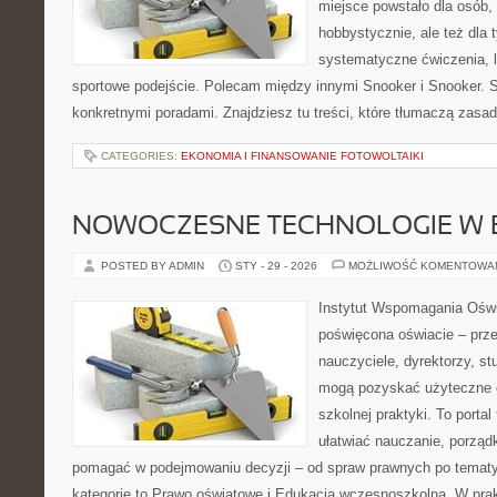
miejsce powstało dla osób,
hobbystycznie, ale też dla 
systematyczne ćwiczenia, le
sportowe podejście. Polecam między innymi Snooker i Snooker. 
konkretnymi poradami. Znajdziesz tu treści, które tłumaczą zasa
CATEGORIES:
EKONOMIA I FINANSOWANIE FOTOWOLTAIKI
NOWOCZESNE TECHNOLOGIE W 
POSTED BY ADMIN
STY - 29 - 2026
MOŻLIWOŚĆ KOMENTOWA
Instytut Wspomagania Oświ
poświęcona oświacie – prze
nauczyciele, dyrektorzy, st
mogą pozyskać użyteczne 
szkolnej praktyki. To porta
ułatwiać nauczanie, porząd
pomagać w podejmowaniu decyzji – od spraw prawnych po temat
kategorie to Prawo oświatowe i Edukacja wczesnoszkolna. W prakt