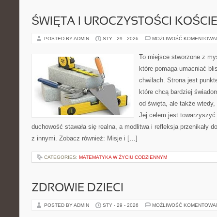
ŚWIĘTA I UROCZYSTOŚCI KOŚCI
POSTED BY ADMIN
STY - 29 - 2026
MOŻLIWOŚĆ KOMENTOWA
To miejsce stworzone z myś
które pomaga umacniać bli
chwilach. Strona jest punkt
które chcą bardziej świadom
od święta, ale także wtedy,
Jej celem jest towarzyszyć
duchowość stawała się realna, a modlitwa i refleksja przenikały d
z innymi. Zobacz również: Misje i […]
CATEGORIES:
MATEMATYKA W ŻYCIU CODZIENNYM
ZDROWIE DZIECI
POSTED BY ADMIN
STY - 29 - 2026
MOŻLIWOŚĆ KOMENTOWA