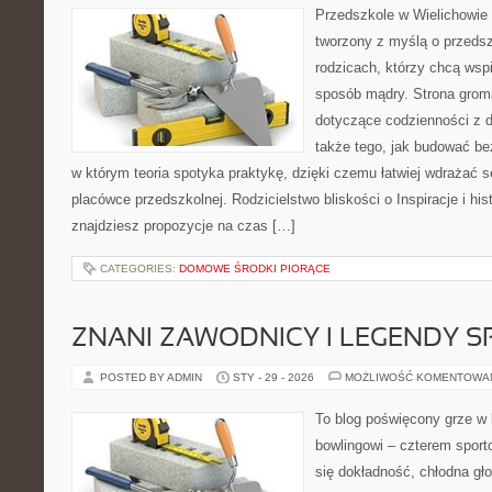
Przedszkole w Wielichowie 
tworzony z myślą o przeds
rodzicach, którzy chcą wsp
sposób mądry. Strona grom
dotyczące codzienności z d
także tego, jak budować be
w którym teoria spotyka praktykę, dzięki czemu łatwiej wdrażać 
placówce przedszkolnej. Rodzicielstwo bliskości o Inspiracje i his
znajdziesz propozycje na czas […]
CATEGORIES:
DOMOWE ŚRODKI PIORĄCE
ZNANI ZAWODNICY I LEGENDY S
POSTED BY ADMIN
STY - 29 - 2026
MOŻLIWOŚĆ KOMENTOWA
To blog poświęcony grze w b
bowlingowi – czterem sporto
się dokładność, chłodna gł