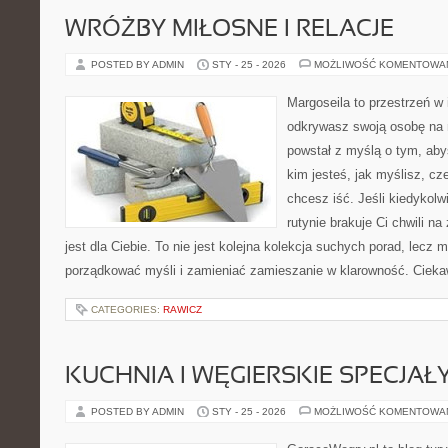
WRÓŻBY MIŁOSNE I RELACJE
POSTED BY ADMIN
STY - 25 - 2026
MOŻLIWOŚĆ KOMENTOWA
Margoseila to przestrzeń w 
odkrywasz swoją osobę na n
powstał z myślą o tym, aby
kim jesteś, jak myślisz, cz
chcesz iść. Jeśli kiedykolw
rutynie brakuje Ci chwili n
jest dla Ciebie. To nie jest kolejna kolekcja suchych porad, lecz
porządkować myśli i zamieniać zamieszanie w klarowność. Ciek
CATEGORIES:
RAWICZ
KUCHNIA I WĘGIERSKIE SPECJAŁ
POSTED BY ADMIN
STY - 25 - 2026
MOŻLIWOŚĆ KOMENTOWA