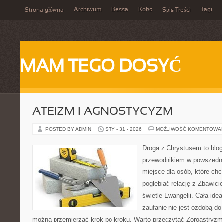
Archiwum
Bessa
Koks
Tagi
Strona główna
Spis Treści
MAM TEGO DOSYĆ
ATEIZM I AGNOSTYCYZM
POSTED BY ADMIN
STY - 31 - 2026
MOŻLIWOŚĆ KOMENTOWA
Droga z Chrystusem to blo
przewodnikiem w powszednim
miejsce dla osób, które chc
pogłębiać relację z Zbawic
świetle Ewangelii. Cała idea
zaufanie nie jest ozdobą do 
można przemierzać krok po kroku. Warto przeczytać Zoroastryzm 