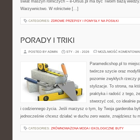
świat maszyn rolniczych – e-Ursus.pl ma być Twoim bazą wiedz
Warzywnictwo. W rolnictwie […]
CATEGORIES:
ZDROWE PRZEPISY I POMYSŁY NA POSIŁKI
PORADY I TRIKI
POSTED BY ADMIN
STY - 26 - 2026
MOŻLIWOŚĆ KOMENTOWA
Paramedicshop.pl to miejsc
twórcze szycie oraz modyfi
pozornie zwykłych rzeczy 
stylizacje. To strona, na któ
praktyka i radość z tego, 
stworzyć coś, co idealnie p
i codziennego życia. Jeśli marzysz o tym, by Twoja garderoba był
jednocześnie chcesz działać w duchu zero waste, znajdziesz tu
CATEGORIES:
ZRÓWNOWAŻONA MODA I EKOLOGICZNE BUTY