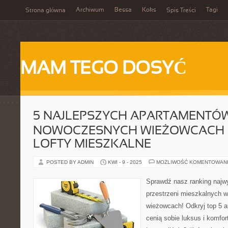
Archiwum
Bessa
Koks
Tagi
Strona główna
Spis Treści
MAM TEGO DOSYĆ
5 NAJLEPSZYCH APARTAMENTÓ
NOWOCZESNYCH WIEŻOWCACH –
LOFTY MIESZKALNE
POSTED BY ADMIN
KWI - 9 - 2025
MOŻLIWOŚĆ KOMENTOWAN
Sprawdź nasz ranking naj
przestrzeni mieszkalnych 
wieżowcach! Odkryj top 5 a
cenią sobie luksus i komfor