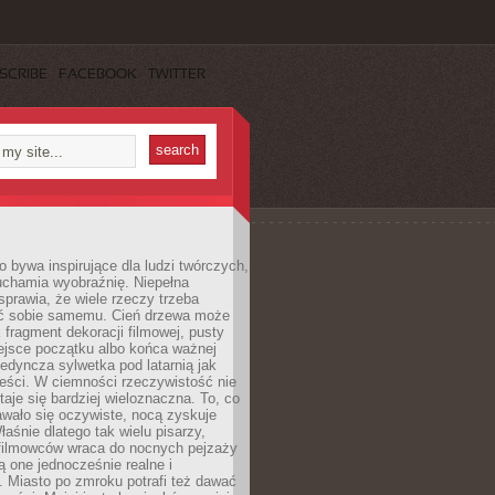
SCRIBE
FACEBOOK
TWITTER
 bywa inspirujące dla ludzi twórczych,
uchamia wyobraźnię. Niepełna
prawia, że wiele rzeczy trzeba
ć sobie samemu. Cień drzewa może
 fragment dekoracji filmowej, pusty
ejsce początku albo końca ważnej
ojedyncza sylwetka pod latarnią jak
eści. W ciemności rzeczywistość nie
staje się bardziej wieloznaczna. To, co
wało się oczywiste, nocą zyskuje
łaśnie dlatego tak wielu pisarzy,
 filmowców wraca do nocnych pejzaży
ą one jednocześnie realne i
 Miasto po zmroku potrafi też dawać