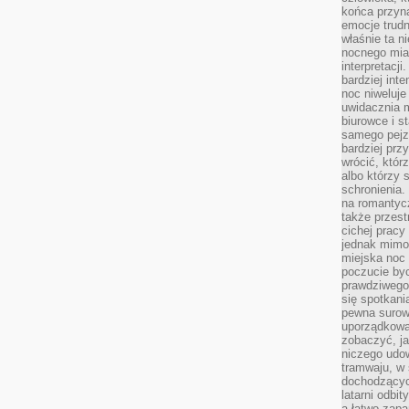
końca przyn
emocje trud
właśnie ta n
nocnego mia
interpretacj
bardziej inte
noc niweluje
uwidacznia 
biurowce i s
samego pejz
bardziej prz
wrócić, któr
albo którzy
schronienia.
na romantyc
także przest
cichej pracy
jednak mimo
miejska noc 
poczucie by
prawdziwego 
się spotkani
pewna surowa
uporządkowa
zobaczyć, j
niczego udo
tramwaju, w
dochodzących
latarni odbi
a łatwo zap