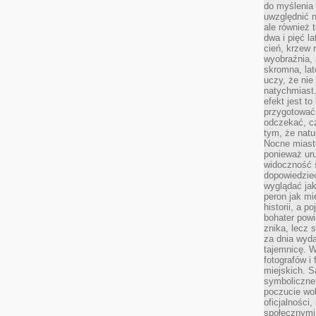
do myślenia 
uwzględnić n
ale również t
dwa i pięć l
cień, krzew r
wyobraźnia, 
skromna, la
uczy, że nie
natychmiast
efekt jest t
przygotować 
odczekać, cz
tym, że nat
Nocne miasto
ponieważ ur
widoczność s
dopowiedzie
wyglądać jak
peron jak mi
historii, a p
bohater powi
znika, lecz 
za dnia wyda
tajemnicę. W
fotografów i
miejskich. S
symboliczne.
poczucie wol
oficjalności
społecznymi.