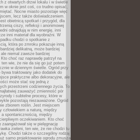
 z otwartych drzwi lokalu i w świetle
tym w oknie jest coś, co trudno opisać,
amiętać. Nocne miasto pozostaje więc
ejscem, lecz także doświadczeniem.
jest obietnicą spotkań i przygód, dla
trzenią ciszy, refleksji i anonimowej
edni odnajdują w nim energię, inni
cze inni materiał dla wyobraźni. W
padku chodzi o spotkanie z
cią, która po zmroku pokazuje inną
bardziej delikatną, może bardziej
 ale niemal zawsze bardziej
Kto choć raz naprawdę patrzył na
 ten wie, że nie da się go już potem
cznie w dziennym świetle. Ogród przy
 bywa traktowany jako dodatek do
jsce praktyczne albo dekoracyjne, ale
ości może stać się jedną z
ych przestrzeni codziennego życia. To
najłatwiej zauważyć zmienność pór
rzyrody i subtelne procesy, które w
wykle pozostają niezauważone. Ogród
ynie zbiorem roślin. Jest miejscem
zy człowiekiem a naturą, między
 a spontanicznością, między
 cierpliwym oczekiwaniem. Kto choć
 zaangażował się w pielęgnację
awka zieleni, ten wie, że nie chodzi tu
tykę. Chodzi także o szczególny rodzaj
Już samo projektowanie ogrodu zmusza