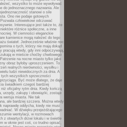
ależeć, wszystko to może wywoływać
ne do jednoznacznego nazwania. Ale
iejednoznaczność stanowi o sile
sta. Ono nie podaje gotowych
i. Pozwala człowiekowi odczuwać
nsywnie. Interesujące jest także to, że
 niektóre różnice społeczne, a inne
mocniej. W ciemności eleganckie
tare kamienice mogą należeć do tego
ażu świateł. Jednocześnie właśnie noc
ypomina o tych, którzy nie mają dokąd
zy pracują wtedy, gdy inni odpoczywają,
 szukają w mieście choćby chwilowego
 Patrzenie na nocne miasto tylko jako
zny obraz byłoby uproszczeniem. To
rzeń realnych nierówności, wysiłku i
 wielu ludzi niewidocznych za dnia. A
 tych wszystkich sprzeczności
przyciąga. Być może dlatego, że daje
cia świadkiem czegoś bardziej
niż oficjalny rytm dnia. Kiedy kończą
a, urzędy, zakupy i obowiązki, zostaje
 wersja miasta. Nie tak
na, ale bardziej szczera. Można wtedy
ak naprawdę oddycha, kiedy nie musi
wadniać. W dźwięku przejeżdżającego
 szumie wentylacji, w rozmowach
 z otwartych drzwi lokalu i w świetle
tym w oknie jest coś, co trudno opisać,
amiętać. Nocne miasto pozostaje więc