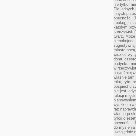
nie tylko mi
Dla jednych 
innych przes
obecności. J
spokój, jesz
każdym przy
rzeczywistoś
twarz. Może 
niepokojącą,
sugestywną. 
miasto nocą,
widzieć wyłą
domu często
budynku, mie
w rzeczywist
najważniejsz
właśnie tam 
roku, rytm p
pośpiechu z
nie jest jed
relacji międ
planowaniem
wysiłkiem a
raz naprawdę
własnego skr
tylko o este
obecności. 
do myślenia 
uwzględnić n