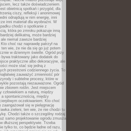
ejscem, lecz także doświadczeniem.
jest obietnicą spotkań i przygód, dla
trzenią ciszy, refleksji i anonimowej
edni odnajdują w nim energię, inni
cze inni materiał dla wyobraźni. W
padku chodzi o spotkanie z
cią, która po zmroku pokazuje inną
bardziej delikatną, może bardziej
 ale niemal zawsze bardziej
Kto choć raz naprawdę patrzył na
 ten wie, że nie da się go już potem
cznie w dziennym świetle. Ogród przy
 bywa traktowany jako dodatek do
jsce praktyczne albo dekoracyjne, ale
ości może stać się jedną z
ych przestrzeni codziennego życia. To
najłatwiej zauważyć zmienność pór
rzyrody i subtelne procesy, które w
wykle pozostają niezauważone. Ogród
ynie zbiorem roślin. Jest miejscem
zy człowiekiem a naturą, między
 a spontanicznością, między
 cierpliwym oczekiwaniem. Kto choć
 zaangażował się w pielęgnację
awka zieleni, ten wie, że nie chodzi tu
tykę. Chodzi także o szczególny rodzaj
Już samo projektowanie ogrodu zmusza
w dłuższej perspektywie. Trzeba
ie tylko to, co będzie ładne od razu,