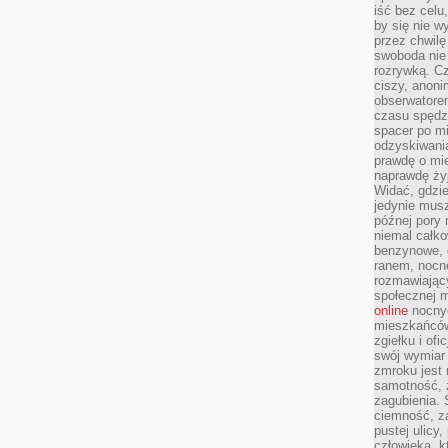
iść bez celu
by się nie w
przez chwilę
swoboda nie 
rozrywką. Cz
ciszy, anoni
obserwatore
czasu spędz
spacer po m
odzyskiwania
prawdę o mie
naprawdę żyj
Widać, gdzie
jedynie mus
późnej pory 
niemal całko
benzynowe, d
ranem, nocne
rozmawiając
społecznej 
online
nocnyc
mieszkańców
zgiełku i of
swój wymiar 
zmroku jest
samotność, 
zagubienia.
ciemność, z
pustej ulicy
człowieka, k