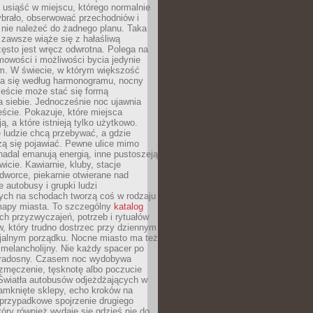
, usiąść w miejscu, którego normalnie
ybrało, obserwować przechodniów i
 nie należeć do żadnego planu. Taka
zawsze wiąże się z hałaśliwą
ęsto jest wręcz odwrotna. Polega na
mowości i możliwości bycia jedynie
m. W świecie, w którym większość
a się według harmonogramu, nocny
ieście może stać się formą
 siebie. Jednocześnie noc ujawnia
ście. Pokazuje, które miejsca
ą, a które istnieją tylko użytkowo.
 ludzie chcą przebywać, a gdzie
zą się pojawiać. Pewne ulice mimo
nadal emanują energią, inne pustoszeją
wicie. Kawiarnie, kluby, stacje
worce, piekarnie otwierane nad
 autobusy i grupki ludzi
ych na schodach tworzą coś w rodzaju
mapy miasta. To szczególny
katalog
h przyzwyczajeń, potrzeb i rytuałów
, który trudno dostrzec przy dziennym
icjalnym porządku. Nocne miasto ma też
melancholijny. Nie każdy spacer po
 radosny. Czasem noc wydobywa
zmęczenie, tęsknotę albo poczucie
 Światła autobusów odjeżdżających w
amknięte sklepy, echo kroków na
, przypadkowe spojrzenie drugiego
tóry również wydaje się gdzieś nie do