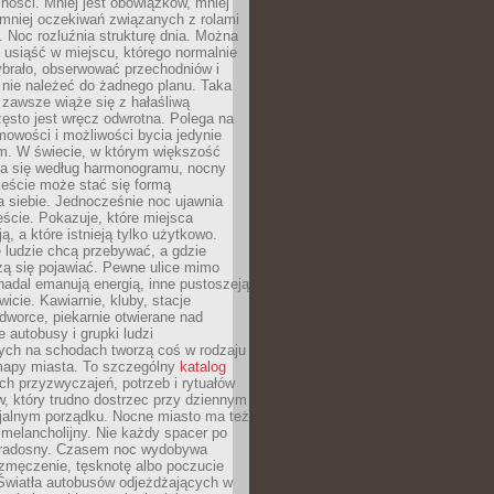
ności. Mniej jest obowiązków, mniej
, mniej oczekiwań związanych z rolami
 Noc rozluźnia strukturę dnia. Można
, usiąść w miejscu, którego normalnie
ybrało, obserwować przechodniów i
 nie należeć do żadnego planu. Taka
zawsze wiąże się z hałaśliwą
ęsto jest wręcz odwrotna. Polega na
mowości i możliwości bycia jedynie
m. W świecie, w którym większość
a się według harmonogramu, nocny
ieście może stać się formą
 siebie. Jednocześnie noc ujawnia
ście. Pokazuje, które miejsca
ą, a które istnieją tylko użytkowo.
 ludzie chcą przebywać, a gdzie
zą się pojawiać. Pewne ulice mimo
nadal emanują energią, inne pustoszeją
wicie. Kawiarnie, kluby, stacje
worce, piekarnie otwierane nad
 autobusy i grupki ludzi
ych na schodach tworzą coś w rodzaju
mapy miasta. To szczególny
katalog
h przyzwyczajeń, potrzeb i rytuałów
, który trudno dostrzec przy dziennym
icjalnym porządku. Nocne miasto ma też
melancholijny. Nie każdy spacer po
 radosny. Czasem noc wydobywa
zmęczenie, tęsknotę albo poczucie
 Światła autobusów odjeżdżających w