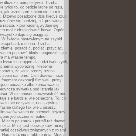
w dłuższej perspektywie. Trzeba
ie tylko to, co będzie ładne od razu,
o, jak przestrzeń zmieni się za rok,
at. Drzewo posadzone dziś kiedyś rzuci
ozrośnie się bardziej, niż przewiduje
a rabata, która wiosną wydaje się
tem może eksplodować barwą. Ogród
 wszystko daje się osiągnąć
. W świecie nastawionym na szybki
o lekcja bardzo cenna. Trzeba
ziemię, posadzić, podlać, przyciąć,
asem poprawić błędy i pogodzić się z
ura ma własne tempo.
 bywa inspirujące dla ludzi twórczych,
uchamia wyobraźnię. Niepełna
prawia, że wiele rzeczy trzeba
ć sobie samemu. Cień drzewa może
 fragment dekoracji filmowej, pusty
ejsce początku albo końca ważnej
ojedyncza sylwetka pod latarnią jak
eści. W ciemności rzeczywistość nie
staje się bardziej wieloznaczna. To, co
wało się oczywiste, nocą zyskuje
łaśnie dlatego tak wielu pisarzy,
 filmowców wraca do nocnych pejzaży
ą one jednocześnie realne i
 Miasto po zmroku potrafi też dawać
ności. Mniej jest obowiązków, mniej
, mniej oczekiwań związanych z rolami
 Noc rozluźnia strukturę dnia. Można