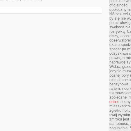
poczucie wol
oficjalności
społecznymi.
iść bez celu
by się nie w
przez chwilę
swoboda nie 
rozrywką. Cz
ciszy, anoni
obserwatore
czasu spędz
spacer po m
odzyskiwania
prawdę o mie
naprawdę żyj
Widać, gdzie
jedynie mus
późnej pory 
niemal całko
benzynowe, d
ranem, nocne
rozmawiając
społecznej 
online
nocnyc
mieszkańców
zgiełku i of
swój wymiar 
zmroku jest
samotność, 
zagubienia.