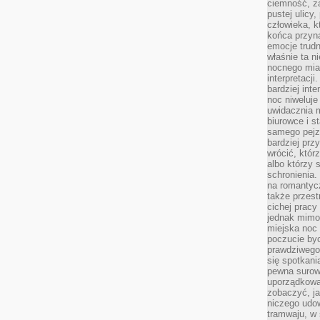
ciemność, z
pustej ulicy
człowieka, k
końca przyn
emocje trud
właśnie ta n
nocnego mia
interpretacj
bardziej inte
noc niweluje
uwidacznia 
biurowce i s
samego pejz
bardziej prz
wrócić, któr
albo którzy
schronienia.
na romantyc
także przest
cichej pracy
jednak mimo
miejska noc 
poczucie by
prawdziwego 
się spotkani
pewna surowa
uporządkowa
zobaczyć, j
niczego udo
tramwaju, w