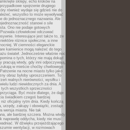
amknięte sklepy, echo kroków na
, przypadkowe spojrzenie drugiego
tóry również wydaje się gdzieś nie do
ależeć, wszystko to może wywoływać
ne do jednoznacznego nazwania. Ale
iejednoznaczność stanowi o sile
sta. Ono nie podaje gotowych
i. Pozwala człowiekowi odczuwać
nsywnie. Interesujące jest także to, że
 niektóre różnice społeczne, a inne
mocniej. W ciemności eleganckie
tare kamienice mogą należeć do tego
ażu świateł. Jednocześnie właśnie noc
ypomina o tych, którzy nie mają dokąd
zy pracują wtedy, gdy inni odpoczywają,
 szukają w mieście choćby chwilowego
 Patrzenie na nocne miasto tylko jako
zny obraz byłoby uproszczeniem. To
rzeń realnych nierówności, wysiłku i
 wielu ludzi niewidocznych za dnia. A
 tych wszystkich sprzeczności
przyciąga. Być może dlatego, że daje
cia świadkiem czegoś bardziej
niż oficjalny rytm dnia. Kiedy kończą
a, urzędy, zakupy i obowiązki, zostaje
 wersja miasta. Nie tak
na, ale bardziej szczera. Można wtedy
ak naprawdę oddycha, kiedy nie musi
wadniać. W dźwięku przejeżdżającego
 szumie wentylacji, w rozmowach