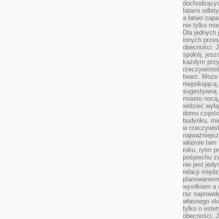
dochodzących
latarni odbi
a łatwo zap
nie tylko mi
Dla jednych 
innych przes
obecności. J
spokój, jesz
każdym przy
rzeczywistoś
twarz. Może 
niepokojącą,
sugestywną. 
miasto nocą,
widzieć wyłą
domu często
budynku, mie
w rzeczywist
najważniejsz
właśnie tam 
roku, rytm p
pośpiechu z
nie jest jed
relacji międ
planowaniem
wysiłkiem a
raz naprawdę
własnego skr
tylko o este
obecności. 