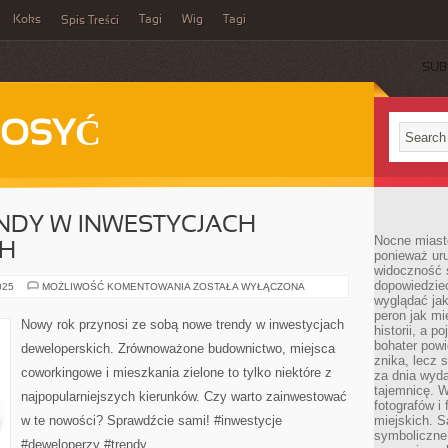
Koks
Tagi
Wig
Tagi
Spis Treści
SUB
DOSYĆ
NDY W INWESTYCJACH
Nocne miasto
CH
ponieważ ur
widoczność s
dopowiedzie
NAJNOWSZE
025
MOŻLIWOŚĆ KOMENTOWANIA
ZOSTAŁA WYŁĄCZONA
TRENDY
wyglądać jak
W
peron jak mi
INWESTYCJACH
Nowy rok przynosi ze sobą nowe trendy w inwestycjach
historii, a p
DEWELOPERSKICH
bohater powi
deweloperskich. Zrównoważone budownictwo, miejsca
znika, lecz 
coworkingowe i mieszkania zielone to tylko niektóre z
za dnia wyda
tajemnicę. W
najpopularniejszych kierunków. Czy warto zainwestować
fotografów i
w te nowości? Sprawdźcie sami! #inwestycje
miejskich. S
symboliczne.
#deweloperzy #trendy