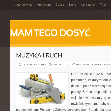
Archiwum
Bessa
Koks
Tagi
Strona główna
Spis Treści
MAM TEGO DOSYĆ
MUZYKA I RUCH
POSTED BY ADMIN
LUT - 9 - 2026
MOŻLIWOŚĆ KOMENTOWAN
PRZEDSZKOLE NA 5 – porta
przestrzeń, w którym rodzi
dziecko przez wczesną eduk
porady. Strona skupia się 
wejściem w nową rutynę, e
rówieśniczymi oraz nabywa
przedszkolnym. Polecamy Zabawy sensoryczne i Porady dla rodzic