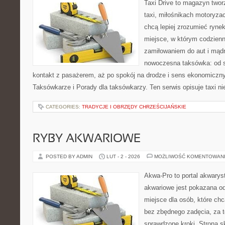
Taxi Drive to magazyn two
taxi, miłośnikach motoryzac
chcą lepiej zrozumieć ryne
miejsce, w którym codzienn
zamiłowaniem do aut i mądr
nowoczesna taksówka: od s
kontakt z pasażerem, aż po spokój na drodze i sens ekonomiczn
Taksówkarze i Porady dla taksówkarzy. Ten serwis opisuje taxi ni
CATEGORIES:
TRADYCJE I OBRZĘDY CHRZEŚCIJAŃSKIE
RYBY AKWARIOWE
POSTED BY ADMIN
LUT - 2 - 2026
MOŻLIWOŚĆ KOMENTOWAN
Akwa-Pro to portal akwarys
akwariowe jest pokazana od
miejsce dla osób, które ch
bez zbędnego zadęcia, za t
sprawdzone kroki. Strona s