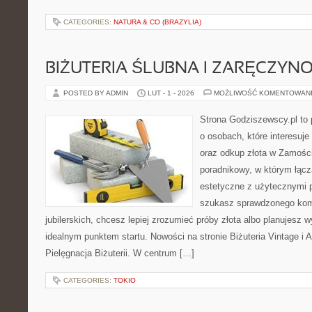
CATEGORIES:
NATURA & CO (BRAZYLIA)
BIŻUTERIA ŚLUBNA I ZARĘCZYN
POSTED BY ADMIN
LUT - 1 - 2026
MOŻLIWOŚĆ KOMENTOWAN
Strona Godziszewscy.pl to 
o osobach, które interesuje 
oraz odkup złota w Zamości
poradnikowy, w którym łącz
estetyczne z użytecznymi 
szukasz sprawdzonego ko
jubilerskich, chcesz lepiej zrozumieć próby złota albo planujesz wy
idealnym punktem startu. Nowości na stronie Biżuteria Vintage i 
Pielęgnacja Biżuterii. W centrum […]
CATEGORIES:
TOKIO