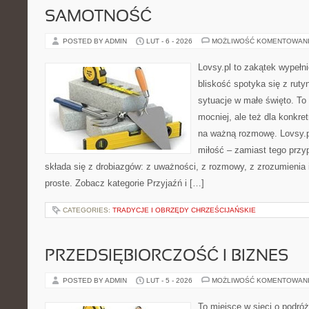
SAMOTNOŚĆ
POSTED BY ADMIN
LUT - 6 - 2026
MOŻLIWOŚĆ KOMENTOWAN
Lovsy.pl to zakątek wypełn
bliskość spotyka się z ruty
sytuacje w małe święto. To p
mocniej, ale też dla konkre
na ważną rozmowę. Lovsy.p
miłość – zamiast tego przy
składa się z drobiazgów: z uważności, z rozmowy, z zrozumienia 
proste. Zobacz kategorie Przyjaźń i […]
CATEGORIES:
TRADYCJE I OBRZĘDY CHRZEŚCIJAŃSKIE
PRZEDSIĘBIORCZOŚĆ I BIZNES
POSTED BY ADMIN
LUT - 5 - 2026
MOŻLIWOŚĆ KOMENTOWAN
To miejsce w sieci o podróż