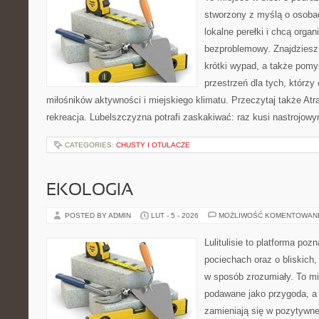
stworzony z myślą o osobac
lokalne perełki i chcą org
bezproblemowy. Znajdziesz t
krótki wypad, a także pomy
przestrzeń dla tych, którzy 
miłośników aktywności i miejskiego klimatu. Przeczytaj także Atra
rekreacja. Lubelszczyzna potrafi zaskakiwać: raz kusi nastrojow
CATEGORIES:
CHUSTY I OTULACZE
EKOLOGIA
POSTED BY ADMIN
LUT - 5 - 2026
MOŻLIWOŚĆ KOMENTOWAN
Lulitulisie to platforma po
pociechach oraz o bliskich
w sposób zrozumiały. To mi
podawane jako przygoda, a
zamieniają się w pozytywne