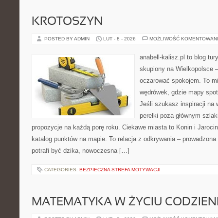
KROTOSZYN
POSTED BY ADMIN
LUT - 8 - 2026
MOŻLIWOŚĆ KOMENTOWAN
anabell-kalisz.pl to blog t
skupiony na Wielkopolsce – 
oczarować spokojem. To mi
wędrówek, gdzie mapy spot
Jeśli szukasz inspiracji n
perełki poza głównym szlak
propozycje na każdą porę roku. Ciekawe miasta to Konin i Jarocin.
katalog punktów na mapie. To relacja z odkrywania – prowadzona 
potrafi być dzika, nowoczesna […]
CATEGORIES:
BEZPIECZNA STREFA MOTYWACJI
MATEMATYKA W ŻYCIU CODZIE