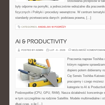
stosowania przepisów w tak
były odporne na pomyłki, a jednocześnie wdrażalne dla pracown
fizycznych i Polityki i procedury wewnętrzne. W centrum tematyk
standardy przetwarzania danych: podstawa prawna, […]
CATEGORIES:
ANGIELSKI W PODRÓŻY
AI & PRODUCTIVITY
POSTED BY ADMIN
LUT - 6 - 2026
MOŻLIWOŚĆ KOMENTOWAN
Pracownia napraw Toshiba 
którym najpierw sprawdzam
dopiero potem dobieramy roz
Cię Serwis Toshiba Katowic
pracujemy i czego możesz 
kategorie to AI & Productiv
Podzespołów (CPU, GPU, RAM). Nasza działalność koncentruje s
w tym szczególnie na rodzinie Satellite. Modele multimedialne i st
długi czas, o ile […]