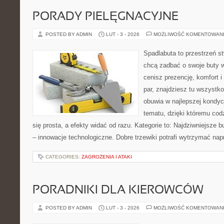
PORADY PIELĘGNACYJNE
POSTED BY ADMIN
LUT - 3 - 2026
MOŻLIWOŚĆ KOMENTOWAN
Spadlabuta to przestrzeń st
chcą zadbać o swoje buty 
cenisz prezencję, komfort 
par, znajdziesz tu wszystko
obuwia w najlepszej kondycj
tematu, dzięki któremu codz
się prosta, a efekty widać od razu. Kategorie to: Najdziwniejsze b
– innowacje technologiczne. Dobre trzewiki potrafi wytrzymać na
CATEGORIES:
ZAGROŻENIA I ATAKI
PORADNIKI DLA KIEROWCÓW
POSTED BY ADMIN
LUT - 3 - 2026
MOŻLIWOŚĆ KOMENTOWAN