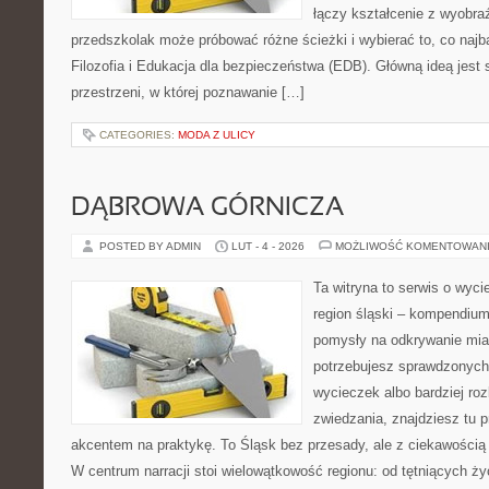
łączy kształcenie z wyobra
przedszkolak może próbować różne ścieżki i wybierać to, co najba
Filozofia i Edukacja dla bezpieczeństwa (EDB). Główną ideą jest 
przestrzeni, w której poznawanie […]
CATEGORIES:
MODA Z ULICY
DĄBROWA GÓRNICZA
POSTED BY ADMIN
LUT - 4 - 2026
MOŻLIWOŚĆ KOMENTOWAN
Ta witryna to serwis o wyc
region śląski – kompendiu
pomysły na odkrywanie miast
potrzebujesz sprawdzonyc
wycieczek albo bardziej ro
zwiedzania, znajdziesz tu p
akcentem na praktykę. To Śląsk bez przesady, ale z ciekawością d
W centrum narracji stoi wielowątkowość regionu: od tętniących ż