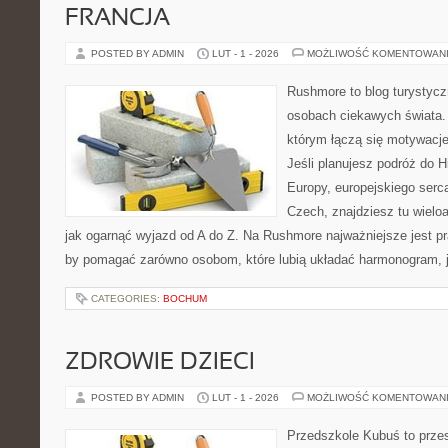
FRANCJA
POSTED BY ADMIN
LUT - 1 - 2026
MOŻLIWOŚĆ KOMENTOWAN
Rushmore to blog turystycz
osobach ciekawych świata. 
którym łączą się motywacj
Jeśli planujesz podróż do H
Europy, europejskiego serca
Czech, znajdziesz tu wielo
jak ogarnąć wyjazd od A do Z. Na Rushmore najważniejsze jest pr
by pomagać zarówno osobom, które lubią układać harmonogram, ja
CATEGORIES:
BOCHUM
ZDROWIE DZIECI
POSTED BY ADMIN
LUT - 1 - 2026
MOŻLIWOŚĆ KOMENTOWAN
Przedszkole Kubuś to prze