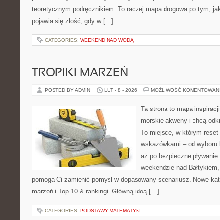
teoretycznym podręcznikiem. To raczej mapa drogowa po tym, jak
pojawia się złość, gdy w […]
CATEGORIES:
WEEKEND NAD WODĄ
TROPIKI MARZEŃ
POSTED BY ADMIN
LUT - 8 - 2026
MOŻLIWOŚĆ KOMENTOWAN
Ta strona to mapa inspiracji
morskie akweny i chcą odkr
To miejsce, w którym reset
wskazówkami – od wyboru k
aż po bezpieczne pływanie
weekendzie nad Bałtykiem, z
pomogą Ci zamienić pomysł w dopasowany scenariusz. Nowe katego
marzeń i Top 10 & rankingi. Główną ideą […]
CATEGORIES:
PODSTAWY MATEMATYKI