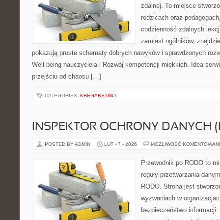
zdalnej. To miejsce stworz
rodzicach oraz pedagogach
codzienność zdalnych lekcji
zamiast ogólników, znajdzie
pokazują proste schematy dobrych nawyków i sprawdzonych rozwi
Well-being nauczyciela i Rozwój kompetencji miękkich. Idea serwi
przejściu od chaosu […]
CATEGORIES:
KRĘGARSTWO
INSPEKTOR OCHRONY DANYCH (
POSTED BY ADMIN
LUT - 7 - 2026
MOŻLIWOŚĆ KOMENTOWAN
Przewodnik po RODO to mie
reguły przetwarzania dany
RODO. Strona jest stworzo
wyzwaniach w organizacjach
bezpieczeństwo informacji. 