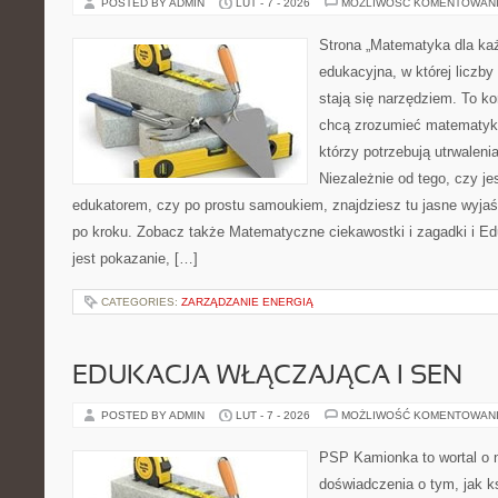
POSTED BY ADMIN
LUT - 7 - 2026
MOŻLIWOŚĆ KOMENTOWAN
Strona „Matematyka dla każ
edukacyjna, w której liczby 
stają się narzędziem. To k
chcą zrozumieć matematykę
którzy potrzebują utrwalen
Niezależnie od tego, czy je
edukatorem, czy po prostu samoukiem, znajdziesz tu jasne wyjaś
po kroku. Zobacz także Matematyczne ciekawostki i zagadki i Ed
jest pokazanie, […]
CATEGORIES:
ZARZĄDZANIE ENERGIĄ
EDUKACJA WŁĄCZAJĄCA I SEN
POSTED BY ADMIN
LUT - 7 - 2026
MOŻLIWOŚĆ KOMENTOWAN
PSP Kamionka to wortal o n
doświadczenia o tym, jak k