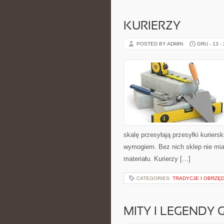
KURIERZY
POSTED BY ADMIN
GRU - 13 -
skalę przesyłają przesyłki kurier
wymogiem. Bez nich sklep nie mia
materiału. Kurierzy […]
CATEGORIES:
TRADYCJE I OBRZĘ
MITY I LEGENDY 