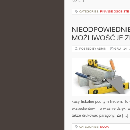
lub […]
CATEGORIES:
FINANSE OSOBISTE
NIEODPOWIEDNIE
MOŻLIWOŚĆ JE Z
POSTED BY ADMIN
GRU - 14 -
kasy fiskalne pod tym linkiem. To
ekspedientowi. To właśnie dzięki w
także drukować paragony. Za […]
CATEGORIES:
MODA