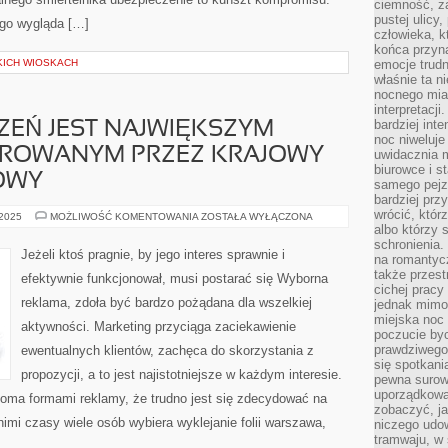
ciemność, z
pustej ulicy
go wygląda […]
człowieka, k
końca przyn
KICH WIOSKACH
emocje trud
właśnie ta n
nocnego mia
interpretacj
bardziej inte
ZEŃ JEST NAJWIĘKSZYM
noc niweluje
ROWANYM PRZEZ KRAJOWY
uwidacznia 
biurowce i s
OWY
samego pejz
bardziej prz
wrócić, któr
RYNEK
 2025
MOŻLIWOŚĆ KOMENTOWANIA
ZOSTAŁA WYŁĄCZONA
UBEZPIECZEŃ
albo którzy
JEST
schronienia.
NAJWIĘKSZYM
Jeżeli ktoś pragnie, by jego interes sprawnie i
na romantyc
RYNKIEM
NADZOROWANYM
także przest
efektywnie funkcjonował, musi postarać się Wyborna
PRZEZ
cichej pracy
KRAJOWY
reklama, zdoła być bardzo pożądana dla wszelkiej
jednak mimo
REJESTR
FINANSOWY
miejska noc 
aktywności. Marketing przyciąga zaciekawienie
poczucie by
prawdziwego 
ewentualnych klientów, zachęca do skorzystania z
się spotkani
propozycji, a to jest najistotniejsze w każdym interesie.
pewna surowa
uporządkowa
eloma formami reklamy, że trudno jest się zdecydować na
zobaczyć, j
nimi czasy wiele osób wybiera wyklejanie folii warszawa,
niczego udo
tramwaju, w