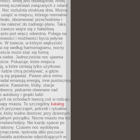
ności. Mniej jest obowiązków, mniej
, mniej oczekiwań związanych z rolami
 Noc rozluźnia strukturę dnia. Można
, usiąść w miejscu, którego normalnie
ybrało, obserwować przechodniów i
 nie należeć do żadnego planu. Taka
zawsze wiąże się z hałaśliwą
ęsto jest wręcz odwrotna. Polega na
mowości i możliwości bycia jedynie
m. W świecie, w którym większość
a się według harmonogramu, nocny
ieście może stać się formą
 siebie. Jednocześnie noc ujawnia
ście. Pokazuje, które miejsca
ą, a które istnieją tylko użytkowo.
 ludzie chcą przebywać, a gdzie
zą się pojawiać. Pewne ulice mimo
nadal emanują energią, inne pustoszeją
wicie. Kawiarnie, kluby, stacje
worce, piekarnie otwierane nad
 autobusy i grupki ludzi
ych na schodach tworzą coś w rodzaju
mapy miasta. To szczególny
katalog
h przyzwyczajeń, potrzeb i rytuałów
, który trudno dostrzec przy dziennym
icjalnym porządku. Nocne miasto ma też
melancholijny. Nie każdy spacer po
 radosny. Czasem noc wydobywa
zmęczenie, tęsknotę albo poczucie
 Światła autobusów odjeżdżających w