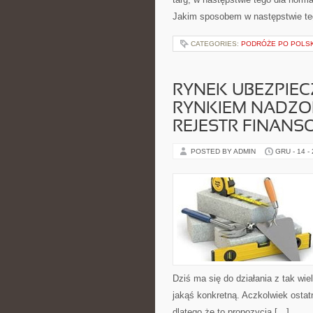
Jakim sposobem w następstwie te
CATEGORIES:
PODRÓŻE PO POLS
RYNEK UBEZPIEC
RYNKIEM NADZO
REJESTR FINANS
POSTED BY ADMIN
GRU - 14 -
Dziś ma się do działania z tak wi
jakąś konkretną. Aczkolwiek ostat
dlatego że to propozycja […]