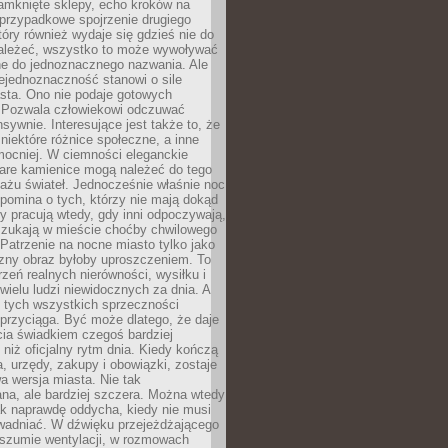
amknięte sklepy, echo kroków na
, przypadkowe spojrzenie drugiego
tóry również wydaje się gdzieś nie do
ależeć, wszystko to może wywoływać
ne do jednoznacznego nazwania. Ale
iejednoznaczność stanowi o sile
sta. Ono nie podaje gotowych
i. Pozwala człowiekowi odczuwać
nsywnie. Interesujące jest także to, że
 niektóre różnice społeczne, a inne
mocniej. W ciemności eleganckie
tare kamienice mogą należeć do tego
ażu świateł. Jednocześnie właśnie noc
ypomina o tych, którzy nie mają dokąd
zy pracują wtedy, gdy inni odpoczywają,
 szukają w mieście choćby chwilowego
 Patrzenie na nocne miasto tylko jako
zny obraz byłoby uproszczeniem. To
rzeń realnych nierówności, wysiłku i
 wielu ludzi niewidocznych za dnia. A
 tych wszystkich sprzeczności
przyciąga. Być może dlatego, że daje
cia świadkiem czegoś bardziej
niż oficjalny rytm dnia. Kiedy kończą
a, urzędy, zakupy i obowiązki, zostaje
 wersja miasta. Nie tak
na, ale bardziej szczera. Można wtedy
ak naprawdę oddycha, kiedy nie musi
wadniać. W dźwięku przejeżdżającego
 szumie wentylacji, w rozmowach