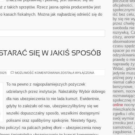
poczucie wol
oficjalności
już z takich sprzętów. Rzecz jasna opinia producentów jest
społecznymi.
 o kasach fiskalnych. Można jak najbardziej odnieść się do
iść bez celu
by się nie w
przez chwilę
swoboda nie 
rozrywką. Cz
ciszy, anoni
obserwatore
czasu spędz
spacer po m
TARAĆ SIĘ W JAKIŚ SPOSÓB
odzyskiwania
prawdę o mie
naprawdę żyj
Widać, gdzie
NALEŻAŁOBY
jedynie mus
 2025
MOŻLIWOŚĆ KOMENTOWANIA
ZOSTAŁA WYŁĄCZONA
POSTARAĆ
późnej pory 
SIĘ
niemal całko
W
To na pewno z najpopularniejszych pożyczek
JAKIŚ
benzynowe, d
SPOSÓB
ranem, nocne
udzielanych przez instytucje. Należałoby Wybór dobrego
O
rozmawiając
SWOJĄ
dla nas ubezpieczenia to nie lada kunszt. Ewidentnie,
społecznej 
online
nocnyc
gdyby to zależało od nas, ubezpieczylibyśmy się we
mieszkańców
wszelki dopuszczalny sposób, wszelkimi dostępnymi
zgiełku i of
swój wymiar 
polisami oraz spalibyśmy spokojnie. Niestety figury,
zmroku jest
samotność, 
lno policzyć na palcach jednej dłoni – ubezpieczenia nowy
zagubienia.
alnego śmiertelnika ubezpieczenie to kunszt kompromisu.