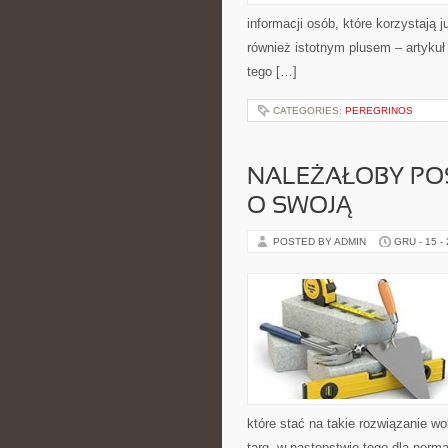
informacji osób, które korzystają 
również istotnym plusem – artykuł
tego […]
CATEGORIES:
PEREGRINOS
NALEŻAŁOBY POS
O SWOJĄ
POSTED BY ADMIN
GRU - 15 -
które stać na takie rozwiązanie wo
targ, w następstwie tego dla norm