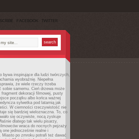
SCRIBE
FACEBOOK
TWITTER
 bywa inspirujące dla ludzi twórczych,
uchamia wyobraźnię. Niepełna
prawia, że wiele rzeczy trzeba
ć sobie samemu. Cień drzewa może
 fragment dekoracji filmowej, pusty
ejsce początku albo końca ważnej
ojedyncza sylwetka pod latarnią jak
eści. W ciemności rzeczywistość nie
staje się bardziej wieloznaczna. To, co
wało się oczywiste, nocą zyskuje
łaśnie dlatego tak wielu pisarzy,
 filmowców wraca do nocnych pejzaży
ą one jednocześnie realne i
 Miasto po zmroku potrafi też dawać