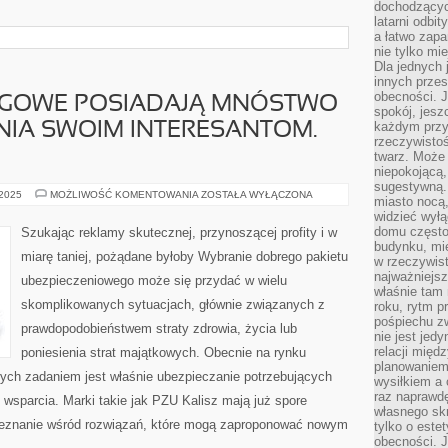
dochodzących
latarni odbi
a łatwo zap
nie tylko mi
Dla jednych 
innych przes
obecności. J
NGOWE POSIADAJĄ MNÓSTWO
spokój, jesz
każdym przy
IA SWOIM INTERESANTOM.
rzeczywistoś
twarz. Może 
niepokojącą,
sugestywną. 
FIRMY
 2025
MOŻLIWOŚĆ KOMENTOWANIA
ZOSTAŁA WYŁĄCZONA
miasto nocą,
MARKETINGOWE
widzieć wyłą
POSIADAJĄ
MNÓSTWO
domu często
Szukając reklamy skutecznej, przynoszącej profity i w
DO
budynku, mie
ZAOFEROWANIA
miarę taniej, pożądane byłoby Wybranie dobrego pakietu
SWOIM
w rzeczywist
INTERESANTOM.
najważniejsz
ubezpieczeniowego może się przydać w wielu
PRODUKUJĄ
właśnie tam 
skomplikowanych sytuacjach, głównie związanych z
roku, rytm p
pośpiechu z
prawdopodobieństwem straty zdrowia, życia lub
nie jest jed
relacji międ
poniesienia strat majątkowych. Obecnie na rynku
planowaniem
órych zadaniem jest właśnie ubezpieczanie potrzebujących
wysiłkiem a
raz naprawdę
 wsparcia. Marki takie jak PZU Kalisz mają już spore
własnego skr
zeznanie wśród rozwiązań, które mogą zaproponować nowym
tylko o este
obecności. 