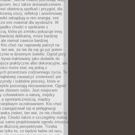
ejscem, lecz także doświadczeniem.
jest obietnicą spotkań i przygód, dla
trzenią ciszy, refleksji i anonimowej
edni odnajdują w nim energię, inni
cze inni materiał dla wyobraźni. W
padku chodzi o spotkanie z
cią, która po zmroku pokazuje inną
bardziej delikatną, może bardziej
 ale niemal zawsze bardziej
Kto choć raz naprawdę patrzył na
 ten wie, że nie da się go już potem
cznie w dziennym świetle. Ogród przy
 bywa traktowany jako dodatek do
jsce praktyczne albo dekoracyjne, ale
ości może stać się jedną z
ych przestrzeni codziennego życia. To
najłatwiej zauważyć zmienność pór
rzyrody i subtelne procesy, które w
wykle pozostają niezauważone. Ogród
ynie zbiorem roślin. Jest miejscem
zy człowiekiem a naturą, między
 a spontanicznością, między
 cierpliwym oczekiwaniem. Kto choć
 zaangażował się w pielęgnację
awka zieleni, ten wie, że nie chodzi tu
tykę. Chodzi także o szczególny rodzaj
Już samo projektowanie ogrodu zmusza
w dłuższej perspektywie. Trzeba
ie tylko to, co będzie ładne od razu,