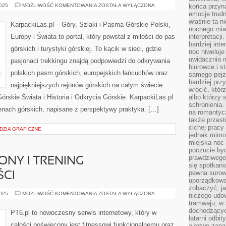
MITY
2025
MOŻLIWOŚĆ KOMENTOWANIA
ZOSTAŁA WYŁĄCZONA
końca przyn
I
emocje trud
LEGENDY
właśnie ta n
GÓRSKIE
KarpackiLas.pl – Góry, Szlaki i Pasma Górskie Polski,
ŚWIATA
nocnego mia
Europy i Świata to portal, który powstał z miłości do pas
interpretacj
bardziej inte
górskich i turystyki górskiej. To kącik w sieci, gdzie
noc niweluje
uwidacznia 
pasjonaci trekkingu znajdą podpowiedzi do odkrywania
biurowce i s
polskich pasm górskich, europejskich łańcuchów oraz
samego pejz
bardziej prz
najpiękniejszych rejonów górskich na całym świecie.
wrócić, któr
órskie Świata i Historia i Odkrycia Górskie. KarpackiLas.pl
albo którzy
schronienia.
enach górskich, napisane z perspektywy praktyka. […]
na romantyc
także przest
cichej pracy
DZIA GRAFICZNE
jednak mimo
miejska noc 
poczucie by
prawdziwego 
ONY I TRENING
się spotkani
pewna surowa
CI
uporządkowa
zobaczyć, j
FITNESS
2025
MOŻLIWOŚĆ KOMENTOWANIA
ZOSTAŁA WYŁĄCZONA
niczego udo
A
tramwaju, w
HORMONY
I
dochodzących
PT6.pl to nowoczesny serwis internetowy, który w
TRENING
latarni odbi
DŁUGOWIECZNOŚCI
całości poświęcony jest fitnessowi funkcjonalnemu oraz
a łatwo zap