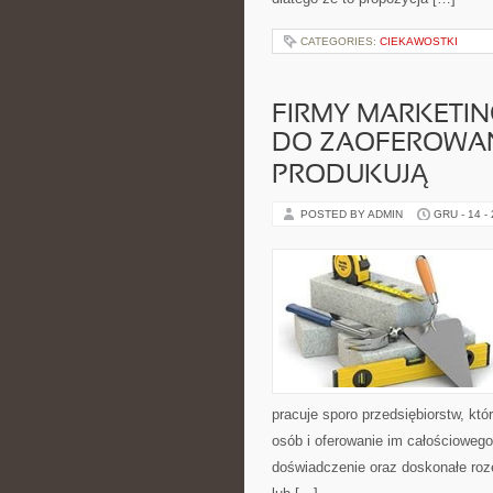
CATEGORIES:
CIEKAWOSTKI
FIRMY MARKETI
DO ZAOFEROWAN
PRODUKUJĄ
POSTED BY ADMIN
GRU - 14 -
pracuje sporo przedsiębiorstw, kt
osób i oferowanie im całościowego
doświadczenie oraz doskonałe ro