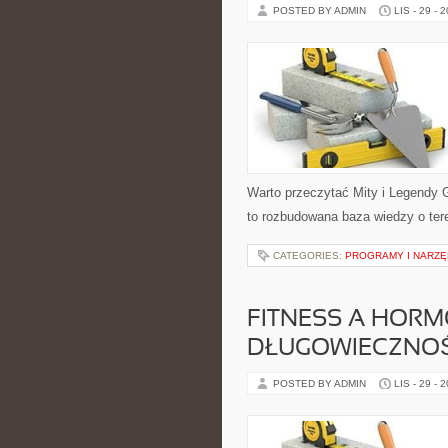
POSTED BY ADMIN
LIS - 29 - 
Warto przeczytać Mity i Legendy G
to rozbudowana baza wiedzy o ter
CATEGORIES:
PROGRAMY I NARZĘ
FITNESS A HORM
DŁUGOWIECZNOŚ
POSTED BY ADMIN
LIS - 29 - 