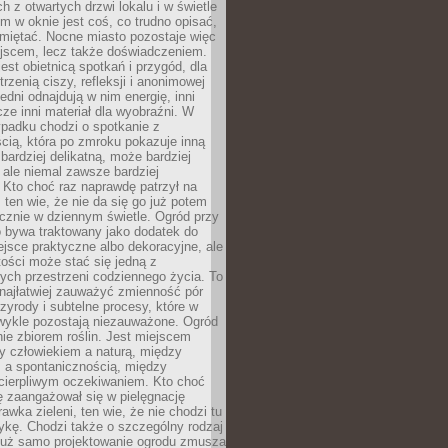
 z otwartych drzwi lokalu i w świetle
tym w oknie jest coś, co trudno opisać,
amiętać. Nocne miasto pozostaje więc
ejscem, lecz także doświadczeniem.
jest obietnicą spotkań i przygód, dla
trzenią ciszy, refleksji i anonimowej
edni odnajdują w nim energię, inni
cze inni materiał dla wyobraźni. W
padku chodzi o spotkanie z
cią, która po zmroku pokazuje inną
bardziej delikatną, może bardziej
 ale niemal zawsze bardziej
Kto choć raz naprawdę patrzył na
 ten wie, że nie da się go już potem
cznie w dziennym świetle. Ogród przy
 bywa traktowany jako dodatek do
jsce praktyczne albo dekoracyjne, ale
ości może stać się jedną z
ych przestrzeni codziennego życia. To
najłatwiej zauważyć zmienność pór
rzyrody i subtelne procesy, które w
wykle pozostają niezauważone. Ogród
ynie zbiorem roślin. Jest miejscem
zy człowiekiem a naturą, między
 a spontanicznością, między
 cierpliwym oczekiwaniem. Kto choć
 zaangażował się w pielęgnację
awka zieleni, ten wie, że nie chodzi tu
tykę. Chodzi także o szczególny rodzaj
Już samo projektowanie ogrodu zmusza