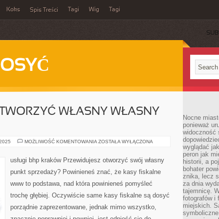
Koks
Tagi
Wig
Tagi
Spis Treści
SUB
DOSYĆ
OTWORZYĆ WŁASNY WŁASNY
Nocne miasto
ponieważ ur
widoczność s
dopowiedzie
PRZEWIDUJESZ
 2025
MOŻLIWOŚĆ KOMENTOWANIA
ZOSTAŁA WYŁĄCZONA
wyglądać jak
OTWORZYĆ
WŁASNY
peron jak mi
WŁASNY
usługi bhp kraków Przewidujesz otworzyć swój własny
historii, a p
SKLEP?
MUSISZ
bohater powi
punkt sprzedaży? Powinieneś znać, że kasy fiskalne
znika, lecz 
www to podstawa, nad która powinieneś pomyśleć
za dnia wyda
tajemnicę. W
trochę głębiej. Oczywiście same kasy fiskalne są dosyć
fotografów i
miejskich. S
porządnie zaprezentowane, jednak mimo wszystko,
symboliczne.
znacznie poprawniej i pewniej, jest odnieść się do