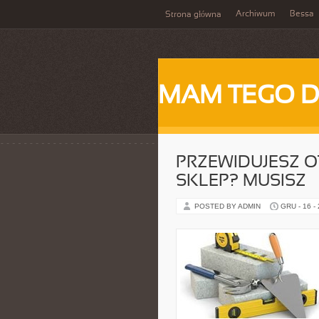
Archiwum
Bessa
Strona główna
MAM TEGO 
PRZEWIDUJESZ 
SKLEP? MUSISZ
POSTED BY ADMIN
GRU - 16 -