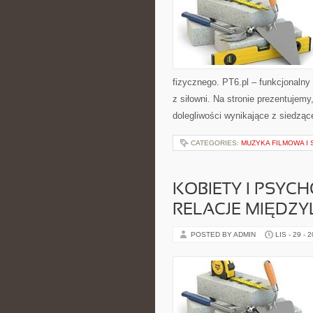
fizycznego. PT6.pl – funkcjonalny f
z siłowni. Na stronie prezentujem
dolegliwości wynikające z siedzą
CATEGORIES:
MUZYKA FILMOWA I
KOBIETY I PSYC
RELACJE MIĘDZY
POSTED BY ADMIN
LIS - 29 - 