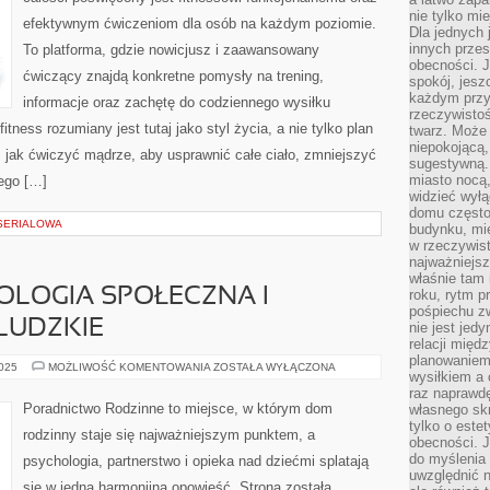
nie tylko mi
efektywnym ćwiczeniom dla osób na każdym poziomie.
Dla jednych 
innych przes
To platforma, gdzie nowicjusz i zaawansowany
obecności. J
ćwiczący znajdą konkretne pomysły na trening,
spokój, jesz
każdym przy
informacje oraz zachętę do codziennego wysiłku
rzeczywistoś
itness rozumiany jest tutaj jako styl życia, a nie tylko plan
twarz. Może 
niepokojącą,
y, jak ćwiczyć mądrze, aby usprawnić całe ciało, zmniejszyć
sugestywną. 
miasto nocą,
cego […]
widzieć wyłą
domu często
 SERIALOWA
budynku, mie
w rzeczywist
najważniejsz
właśnie tam 
HOLOGIA SPOŁECZNA I
roku, rytm p
pośpiechu z
LUDZKIE
nie jest jed
relacji międ
planowaniem
KOBIETY
2025
MOŻLIWOŚĆ KOMENTOWANIA
ZOSTAŁA WYŁĄCZONA
wysiłkiem a
I
PSYCHOLOGIA
raz naprawdę
SPOŁECZNA
Poradnictwo Rodzinne to miejsce, w którym dom
własnego skr
I
tylko o este
RELACJE
rodzinny staje się najważniejszym punktem, a
MIĘDZYLUDZKIE
obecności. 
do myślenia 
psychologia, partnerstwo i opieka nad dziećmi splatają
uwzględnić n
się w jedną harmonijną opowieść. Strona została