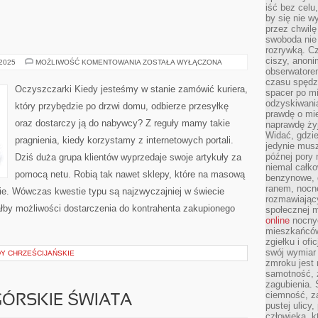
iść bez celu
by się nie w
przez chwilę
swoboda nie 
rozrywką. Cz
ciszy, anoni
KURIERZY
 2025
MOŻLIWOŚĆ KOMENTOWANIA
ZOSTAŁA WYŁĄCZONA
obserwatore
czasu spędz
Oczyszczarki Kiedy jesteśmy w stanie zamówić kuriera,
spacer po m
odzyskiwania
który przybędzie po drzwi domu, odbierze przesyłkę
prawdę o mie
oraz dostarczy ją do nabywcy? Z reguły mamy takie
naprawdę żyj
Widać, gdzie
pragnienia, kiedy korzystamy z internetowych portali.
jedynie mus
późnej pory 
Dziś duża grupa klientów wyprzedaje swoje artykuły za
niemal całko
pomocą netu. Robią tak nawet sklepy, które na masową
benzynowe, d
ranem, nocne
skie. Wówczas kwestie typu są najzwyczajniej w świecie
rozmawiając
łby możliwości dostarczenia do kontrahenta zakupionego
społecznej 
online
nocnyc
mieszkańców
zgiełku i of
swój wymiar 
DY CHRZEŚCIJAŃSKIE
zmroku jest
samotność, 
zagubienia.
ciemność, z
GÓRSKIE ŚWIATA
pustej ulicy
człowieka, k