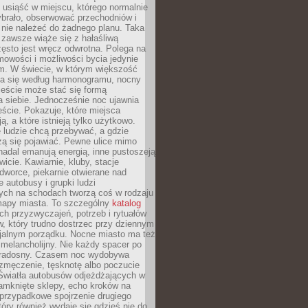
, usiąść w miejscu, którego normalnie
ybrało, obserwować przechodniów i
 nie należeć do żadnego planu. Taka
zawsze wiąże się z hałaśliwą
ęsto jest wręcz odwrotna. Polega na
mowości i możliwości bycia jedynie
m. W świecie, w którym większość
a się według harmonogramu, nocny
ieście może stać się formą
 siebie. Jednocześnie noc ujawnia
ście. Pokazuje, które miejsca
ą, a które istnieją tylko użytkowo.
 ludzie chcą przebywać, a gdzie
zą się pojawiać. Pewne ulice mimo
nadal emanują energią, inne pustoszeją
wicie. Kawiarnie, kluby, stacje
worce, piekarnie otwierane nad
 autobusy i grupki ludzi
ych na schodach tworzą coś w rodzaju
mapy miasta. To szczególny
katalog
h przyzwyczajeń, potrzeb i rytuałów
, który trudno dostrzec przy dziennym
icjalnym porządku. Nocne miasto ma też
melancholijny. Nie każdy spacer po
 radosny. Czasem noc wydobywa
zmęczenie, tęsknotę albo poczucie
 Światła autobusów odjeżdżających w
amknięte sklepy, echo kroków na
, przypadkowe spojrzenie drugiego
tóry również wydaje się gdzieś nie do