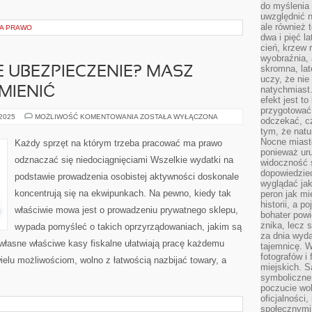
do myślenia 
uwzględnić n
ale również t
 A PRAWO
dwa i pięć l
cień, krzew r
wyobraźnia, 
skromna, la
 UBEZPIECZENIE? MASZ
uczy, że nie
natychmiast
MIENIĆ
efekt jest t
przygotować 
NIEODPOWIEDNIE
 2025
MOŻLIWOŚĆ KOMENTOWANIA
ZOSTAŁA WYŁĄCZONA
odczekać, cz
UBEZPIECZENIE?
tym, że nat
MASZ
MOŻLIWOŚĆ
Nocne miasto
Każdy sprzęt na którym trzeba pracować ma prawo
JE
ponieważ ur
ZMIENIĆ
odznaczać się niedociągnięciami Wszelkie wydatki na
widoczność s
dopowiedzie
podstawie prowadzenia osobistej aktywności doskonale
wyglądać jak
koncentrują się na ekwipunkach. Na pewno, kiedy tak
peron jak mi
historii, a p
właściwie mowa jest o prowadzeniu prywatnego sklepu,
bohater powi
znika, lecz 
wypada pomyśleć o takich oprzyrządowaniach, jakim są
za dnia wyda
 własne właściwe kasy fiskalne ułatwiają pracę każdemu
tajemnicę. W
fotografów i
ielu możliwościom, wolno z łatwością nazbijać towary, a
miejskich. S
symboliczne.
poczucie wol
oficjalności
społecznymi.