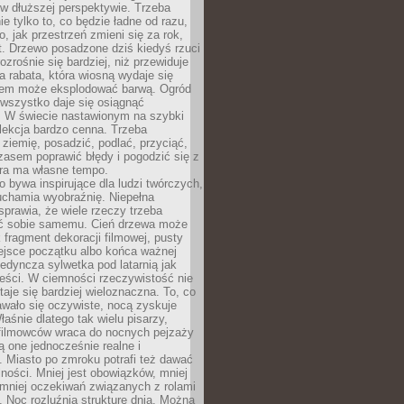
w dłuższej perspektywie. Trzeba
ie tylko to, co będzie ładne od razu,
o, jak przestrzeń zmieni się za rok,
at. Drzewo posadzone dziś kiedyś rzuci
ozrośnie się bardziej, niż przewiduje
a rabata, która wiosną wydaje się
tem może eksplodować barwą. Ogród
 wszystko daje się osiągnąć
. W świecie nastawionym na szybki
o lekcja bardzo cenna. Trzeba
ziemię, posadzić, podlać, przyciąć,
asem poprawić błędy i pogodzić się z
ura ma własne tempo.
 bywa inspirujące dla ludzi twórczych,
uchamia wyobraźnię. Niepełna
prawia, że wiele rzeczy trzeba
ć sobie samemu. Cień drzewa może
 fragment dekoracji filmowej, pusty
ejsce początku albo końca ważnej
ojedyncza sylwetka pod latarnią jak
eści. W ciemności rzeczywistość nie
staje się bardziej wieloznaczna. To, co
wało się oczywiste, nocą zyskuje
łaśnie dlatego tak wielu pisarzy,
 filmowców wraca do nocnych pejzaży
ą one jednocześnie realne i
 Miasto po zmroku potrafi też dawać
ności. Mniej jest obowiązków, mniej
, mniej oczekiwań związanych z rolami
 Noc rozluźnia strukturę dnia. Można