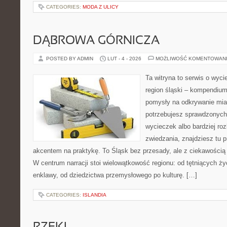
CATEGORIES:
MODA Z ULICY
DĄBROWA GÓRNICZA
POSTED BY ADMIN
LUT - 4 - 2026
MOŻLIWOŚĆ KOMENTOWAN
Ta witryna to serwis o wyc
region śląski – kompendiu
pomysły na odkrywanie miast
potrzebujesz sprawdzonyc
wycieczek albo bardziej ro
zwiedzania, znajdziesz tu p
akcentem na praktykę. To Śląsk bez przesady, ale z ciekawością d
W centrum narracji stoi wielowątkowość regionu: od tętniących ż
enklawy, od dziedzictwa przemysłowego po kulturę. […]
CATEGORIES:
ISLANDIA