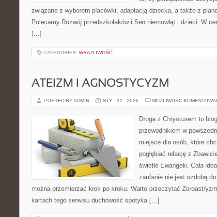
związane z wyborem placówki, adaptacją dziecka, a także z plan
Polecamy Rozwój przedszkolaków i Sen niemowląt i dzieci. W ce
[…]
CATEGORIES:
WRAŻLIWOŚĆ
ATEIZM I AGNOSTYCYZM
POSTED BY ADMIN
STY - 31 - 2026
MOŻLIWOŚĆ KOMENTOWA
Droga z Chrystusem to blo
przewodnikiem w powszednim
miejsce dla osób, które chc
pogłębiać relację z Zbawic
świetle Ewangelii. Cała idea
zaufanie nie jest ozdobą do 
można przemierzać krok po kroku. Warto przeczytać Zoroastryzm 
kartach tego serwisu duchowość spotyka […]