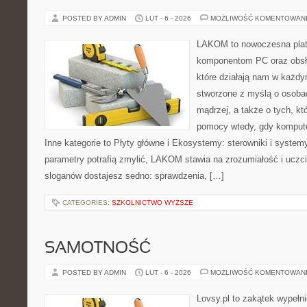
POSTED BY ADMIN
LUT - 6 - 2026
MOŻLIWOŚĆ KOMENTOWAN
LAKOM to nowoczesna plat
komponentom PC oraz obsłu
które działają nam w każdy
stworzone z myślą o osoba
mądrzej, a także o tych, kt
pomocy wtedy, gdy komput
Inne kategorie to Płyty główne i Ekosystemy: sterowniki i system
parametry potrafią zmylić, LAKOM stawia na zrozumiałość i uczc
sloganów dostajesz sedno: sprawdzenia, […]
CATEGORIES:
SZKOLNICTWO WYŻSZE
SAMOTNOŚĆ
POSTED BY ADMIN
LUT - 6 - 2026
MOŻLIWOŚĆ KOMENTOWAN
Lovsy.pl to zakątek wypełn