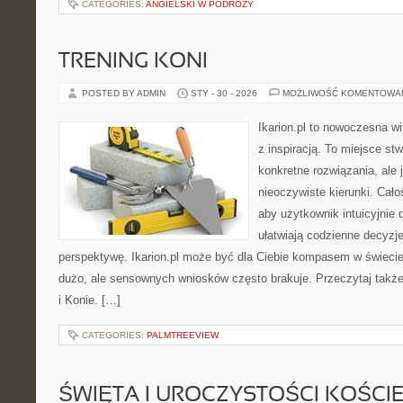
CATEGORIES:
ANGIELSKI W PODRÓŻY
TRENING KONI
POSTED BY ADMIN
STY - 30 - 2026
MOŻLIWOŚĆ KOMENTOWA
Ikarion.pl to nowoczesna wi
z inspiracją. To miejsce st
konkretne rozwiązania, ale
nieoczywiste kierunki. Cał
aby użytkownik intuicyjnie d
ułatwiają codzienne decyzje
perspektywę. Ikarion.pl może być dla Ciebie kompasem w świecie,
dużo, ale sensownych wniosków często brakuje. Przeczytaj także K
i Konie. […]
CATEGORIES:
PALMTREEVIEW
ŚWIĘTA I UROCZYSTOŚCI KOŚCI