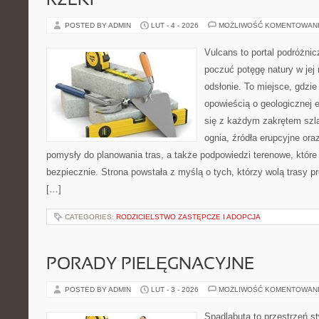
RZEKI
POSTED BY ADMIN
LUT - 4 - 2026
MOŻLIWOŚĆ KOMENTOWAN
Vulcans to portal podróżnic
poczuć potęgę natury w jej 
odsłonie. To miejsce, gdzie
opowieścią o geologicznej e
się z każdym zakrętem szla
ognia, źródła erupcyjne ora
pomysły do planowania tras, a także podpowiedzi terenowe, któr
bezpiecznie. Strona powstała z myślą o tych, którzy wolą trasy 
[…]
CATEGORIES:
RODZICIELSTWO ZASTĘPCZE I ADOPCJA
PORADY PIELĘGNACYJNE
POSTED BY ADMIN
LUT - 3 - 2026
MOŻLIWOŚĆ KOMENTOWAN
Spadlabuta to przestrzeń st