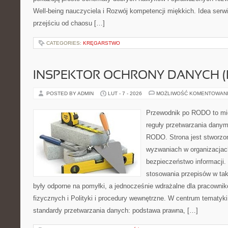
Well-being nauczyciela i Rozwój kompetencji miękkich. Idea serwi
przejściu od chaosu […]
CATEGORIES:
KRĘGARSTWO
INSPEKTOR OCHRONY DANYCH (
POSTED BY ADMIN
LUT - 7 - 2026
MOŻLIWOŚĆ KOMENTOWAN
Przewodnik po RODO to mie
reguły przetwarzania dany
RODO. Strona jest stworzo
wyzwaniach w organizacjach
bezpieczeństwo informacji. 
stosowania przepisów w tak
były odporne na pomyłki, a jednocześnie wdrażalne dla pracown
fizycznych i Polityki i procedury wewnętrzne. W centrum tematyk
standardy przetwarzania danych: podstawa prawna, […]