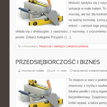
bliskość spotyka się z ruty
sytuacje w małe święto. To p
mocniej, ale też dla konkre
na ważną rozmowę. Lovsy.p
miłość – zamiast tego przy
składa się z drobiazgów: z uważności, z rozmowy, z zrozumienia 
proste. Zobacz kategorie Przyjaźń i […]
CATEGORIES:
TRADYCJE I OBRZĘDY CHRZEŚCIJAŃSKIE
PRZEDSIĘBIORCZOŚĆ I BIZNES
POSTED BY ADMIN
LUT - 5 - 2026
MOŻLIWOŚĆ KOMENTOWAN
To miejsce w sieci o podróż
stworzony z myślą o osobac
lokalne perełki i chcą org
bezproblemowy. Znajdziesz t
krótki wypad, a także pomy