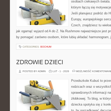
osobach ciekawych świata. 
którym łączą się motywacj
Jeśli planujesz podróż do H
Europy, europejskiego serca
Czech, znajdziesz tu wielo
jak ogarnąć wyjazd od A do Z. Na Rushmore najważniejsze jest pr
by pomagać zarówno osobom, które lubią układać harmonogram, ja
CATEGORIES:
BOCHUM
ZDROWIE DZIECI
POSTED BY ADMIN
LUT - 1 - 2026
MOŻLIWOŚĆ KOMENTOWAN
Przedszkole Kubuś to prze
rodzicach oraz o wszystkich
sprawdzonych informacji na 
żłobkowej. To blog, w któr
dziecka spotyka się z konk
to, by porządkować decyzje