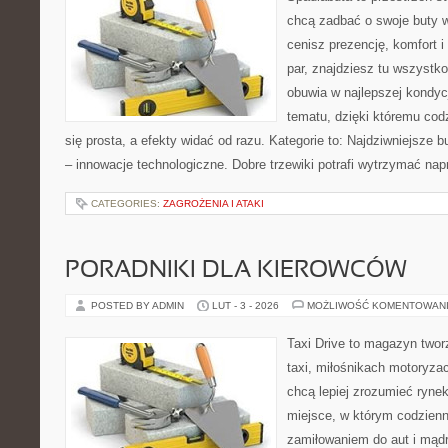
chcą zadbać o swoje buty 
cenisz prezencję, komfort 
par, znajdziesz tu wszystko
obuwia w najlepszej kondycj
tematu, dzięki któremu codz
się prosta, a efekty widać od razu. Kategorie to: Najdziwniejsze b
– innowacje technologiczne. Dobre trzewiki potrafi wytrzymać na
CATEGORIES:
ZAGROŻENIA I ATAKI
PORADNIKI DLA KIEROWCÓW
POSTED BY ADMIN
LUT - 3 - 2026
MOŻLIWOŚĆ KOMENTOWAN
Taxi Drive to magazyn two
taxi, miłośnikach motoryzac
chcą lepiej zrozumieć ryne
miejsce, w którym codzienn
zamiłowaniem do aut i mądr