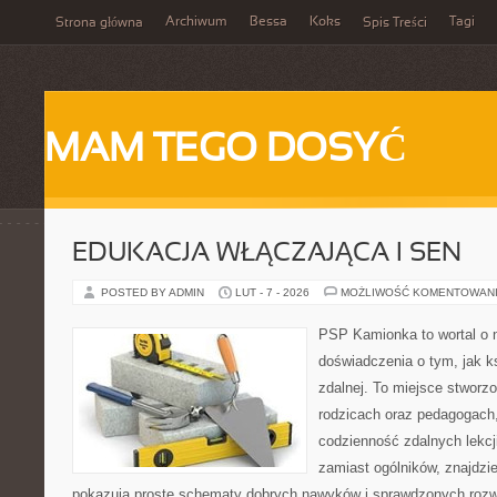
Archiwum
Bessa
Koks
Tagi
Strona główna
Spis Treści
MAM TEGO DOSYĆ
EDUKACJA WŁĄCZAJĄCA I SEN
POSTED BY ADMIN
LUT - 7 - 2026
MOŻLIWOŚĆ KOMENTOWAN
PSP Kamionka to wortal o n
doświadczenia o tym, jak k
zdalnej. To miejsce stworz
rodzicach oraz pedagogach
codzienność zdalnych lekcji
zamiast ogólników, znajdzie
pokazują proste schematy dobrych nawyków i sprawdzonych rozwi