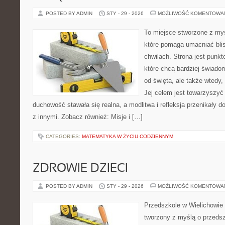
POSTED BY ADMIN
STY - 29 - 2026
MOŻLIWOŚĆ KOMENTOWA
To miejsce stworzone z myś
które pomaga umacniać bli
chwilach. Strona jest punkt
które chcą bardziej świadom
od święta, ale także wtedy,
Jej celem jest towarzyszyć
duchowość stawała się realna, a modlitwa i refleksja przenikały d
z innymi. Zobacz również: Misje i […]
CATEGORIES:
MATEMATYKA W ŻYCIU CODZIENNYM
ZDROWIE DZIECI
POSTED BY ADMIN
STY - 29 - 2026
MOŻLIWOŚĆ KOMENTOWA
Przedszkole w Wielichowie 
tworzony z myślą o przeds