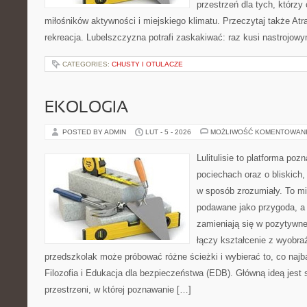
przestrzeń dla tych, którzy 
miłośników aktywności i miejskiego klimatu. Przeczytaj także Atra
rekreacja. Lubelszczyzna potrafi zaskakiwać: raz kusi nastrojow
CATEGORIES:
CHUSTY I OTULACZE
EKOLOGIA
POSTED BY ADMIN
LUT - 5 - 2026
MOŻLIWOŚĆ KOMENTOWAN
Lulitulisie to platforma po
pociechach oraz o bliskich
w sposób zrozumiały. To mi
podawane jako przygoda, a
zamieniają się w pozytywne
łączy kształcenie z wyobra
przedszkolak może próbować różne ścieżki i wybierać to, co najba
Filozofia i Edukacja dla bezpieczeństwa (EDB). Główną ideą jest 
przestrzeni, w której poznawanie […]