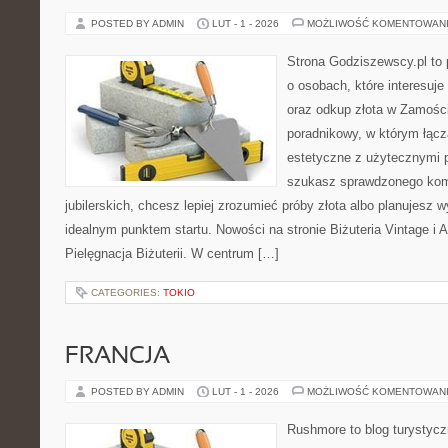
POSTED BY ADMIN
LUT - 1 - 2026
MOŻLIWOŚĆ KOMENTOWAN
Strona Godziszewscy.pl to 
o osobach, które interesuje 
oraz odkup złota w Zamości
poradnikowy, w którym łącz
estetyczne z użytecznymi 
szukasz sprawdzonego ko
jubilerskich, chcesz lepiej zrozumieć próby złota albo planujesz wy
idealnym punktem startu. Nowości na stronie Biżuteria Vintage i 
Pielęgnacja Biżuterii. W centrum […]
CATEGORIES:
TOKIO
FRANCJA
POSTED BY ADMIN
LUT - 1 - 2026
MOŻLIWOŚĆ KOMENTOWAN
Rushmore to blog turystycz