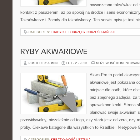
nowoczesna taksówka: od s
kontakt z pasażerem, aż po spokój na drodze i sens ekonomiczn
Taksówkarze i Porady dla taksówkarzy. Ten serwis opisuje taxi ni
CATEGORIES:
TRADYCJE I OBRZĘDY CHRZEŚCIJAŃSKIE
RYBY AKWARIOWE
POSTED BY ADMIN
LUT - 2 - 2026
MOŻLIWOŚĆ KOMENTOWAN
Akwa-Pro to portal akwarys
akwariowe jest pokazana od
miejsce dla osób, które ch
bez zbędnego zadęcia, za t
sprawdzone kroki. Strona s
planować swoje akwarium 
przewidywalny, niezależnie od tego, czy startujesz od zera, czy 
próby. Ciekawe kategorie dla wszystkich to Rzadkie i Nietypowe G
CATEGORIES:
KREATYWNOŚĆ I SZTUKA