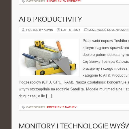
CATEGORIES:
ANGIELSKI W PODRÓŻY
AI & PRODUCTIVITY
POSTED BY ADMIN
LUT - 6 - 2026
MOŻLIWOŚĆ KOMENTOWAN
Pracownia napraw Toshiba 
którym najpierw sprawdzam
dopiero potem dobieramy roz
Cię Serwis Toshiba Katowic
pracujemy i czego możesz 
kategorie to AI & Productiv
Podzespołów (CPU, GPU, RAM). Nasza działalność koncentruje s
w tym szczególnie na rodzinie Satellite. Modele multimedialne i st
długi czas, o ile […]
CATEGORIES:
PRZEPISY Z NATURY
MONITORY I TECHNOLOGIE WYŚ