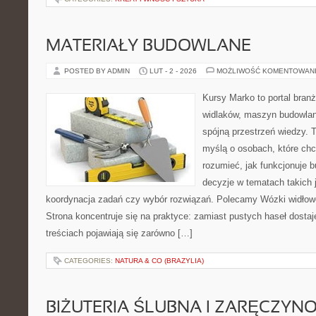
MATERIAŁY BUDOWLANE
POSTED BY ADMIN
LUT - 2 - 2026
MOŻLIWOŚĆ KOMENTOWAN
Kursy Marko to portal branż
widlaków, maszyn budowlan
spójną przestrzeń wiedzy. 
myślą o osobach, które chc
rozumieć, jak funkcjonuje 
decyzje w tematach takich 
koordynacja zadań czy wybór rozwiązań. Polecamy Wózki widłow
Strona koncentruje się na praktyce: zamiast pustych haseł dosta
treściach pojawiają się zarówno […]
CATEGORIES:
NATURA & CO (BRAZYLIA)
BIŻUTERIA ŚLUBNA I ZARĘCZYN