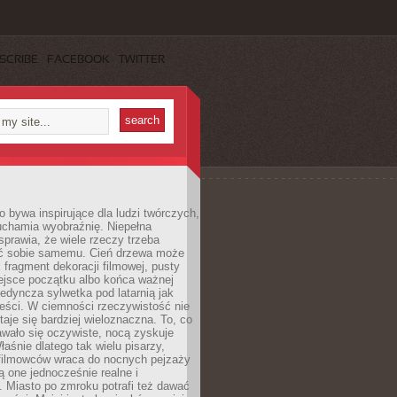
SCRIBE
FACEBOOK
TWITTER
 bywa inspirujące dla ludzi twórczych,
uchamia wyobraźnię. Niepełna
prawia, że wiele rzeczy trzeba
ć sobie samemu. Cień drzewa może
 fragment dekoracji filmowej, pusty
ejsce początku albo końca ważnej
ojedyncza sylwetka pod latarnią jak
eści. W ciemności rzeczywistość nie
staje się bardziej wieloznaczna. To, co
wało się oczywiste, nocą zyskuje
łaśnie dlatego tak wielu pisarzy,
 filmowców wraca do nocnych pejzaży
ą one jednocześnie realne i
 Miasto po zmroku potrafi też dawać