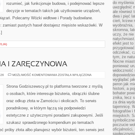
do myślenia 
rozumieć, jak funkcjonuje budowa, i podejmować lepsze
uwzględnić n
decyzje w tematach takich jak użytkowanie urządzeń,
ale również t
dwa i pięć l
wiązań. Polecamy Wózki widłowe i Porady budowlane.
cień, krzew r
e: zamiast pustych haseł dostajesz mięsiste wskazówki. W
wyobraźnia, 
skromna, la
…]
uczy, że nie
natychmiast
efekt jest t
YLIA)
przygotować 
odczekać, cz
tym, że nat
Nocne miasto
NA I ZARĘCZYNOWA
ponieważ ur
widoczność s
dopowiedzie
BIŻUTERIA
026
MOŻLIWOŚĆ KOMENTOWANIA
ZOSTAŁA WYŁĄCZONA
ŚLUBNA
wyglądać jak
I
peron jak mi
ZARĘCZYNOWA
Strona Godziszewscy.pl to platforma tworzone z myślą
historii, a p
bohater powi
o osobach, które interesuje biżuteria, obrączki ślubne
znika, lecz 
oraz odkup złota w Zamościu i okolicach. To serwis
za dnia wyda
tajemnicę. W
poradnikowy, w którym łączą się podpowiedzi
fotografów i
estetyczne z użytecznymi poradami zakupowymi. Jeśli
miejskich. S
symboliczne.
szukasz sprawdzonego kompendium po tematach
poczucie wol
oficjalności
eć próby złota albo planujesz wybór biżuterii, ten serwis jest
społecznymi.