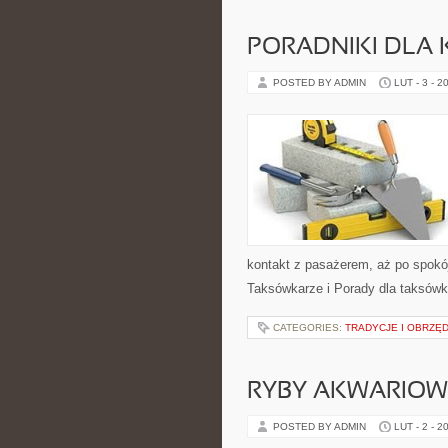
PORADNIKI DLA
POSTED BY ADMIN
LUT - 3 - 2
kontakt z pasażerem, aż po spokó
Taksówkarze i Porady dla taksówka
CATEGORIES:
TRADYCJE I OBRZĘ
RYBY AKWARIOW
POSTED BY ADMIN
LUT - 2 - 2