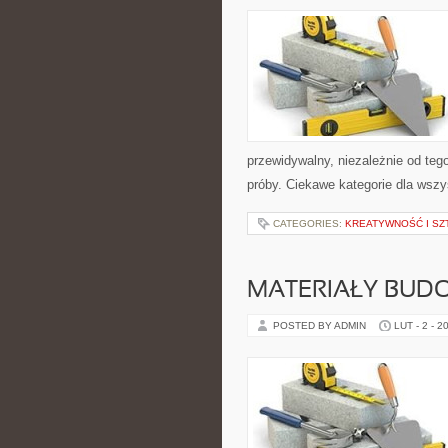
przewidywalny, niezależnie od teg
próby. Ciekawe kategorie dla wszy
CATEGORIES:
KREATYWNOŚĆ I SZ
MATERIAŁY BUD
POSTED BY ADMIN
LUT - 2 - 2