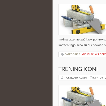
można przemierzać krok po kroku.
kartach tego serwisu duchowość 
CATEGORIES:
ANGIELSKI W PODR
TRENING KONI
POSTED BY ADMIN
STY - 30 -