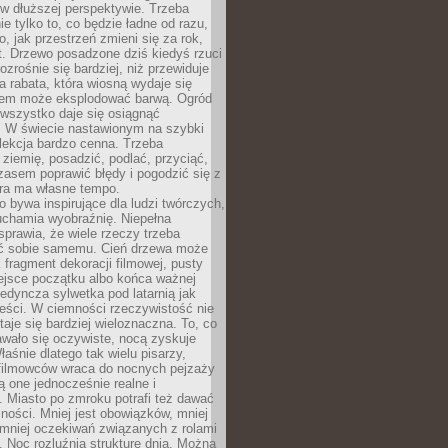
w dłuższej perspektywie. Trzeba
ie tylko to, co będzie ładne od razu,
o, jak przestrzeń zmieni się za rok,
at. Drzewo posadzone dziś kiedyś rzuci
ozrośnie się bardziej, niż przewiduje
a rabata, która wiosną wydaje się
tem może eksplodować barwą. Ogród
 wszystko daje się osiągnąć
. W świecie nastawionym na szybki
o lekcja bardzo cenna. Trzeba
ziemię, posadzić, podlać, przyciąć,
asem poprawić błędy i pogodzić się z
ura ma własne tempo.
 bywa inspirujące dla ludzi twórczych,
uchamia wyobraźnię. Niepełna
prawia, że wiele rzeczy trzeba
ć sobie samemu. Cień drzewa może
 fragment dekoracji filmowej, pusty
ejsce początku albo końca ważnej
ojedyncza sylwetka pod latarnią jak
eści. W ciemności rzeczywistość nie
staje się bardziej wieloznaczna. To, co
wało się oczywiste, nocą zyskuje
łaśnie dlatego tak wielu pisarzy,
 filmowców wraca do nocnych pejzaży
ą one jednocześnie realne i
 Miasto po zmroku potrafi też dawać
ności. Mniej jest obowiązków, mniej
, mniej oczekiwań związanych z rolami
 Noc rozluźnia strukturę dnia. Można