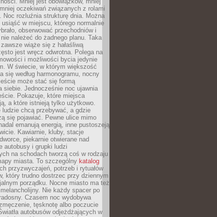
ności. Mniej jest obowiązków, mniej
, mniej oczekiwań związanych z rolami
 Noc rozluźnia strukturę dnia. Można
, usiąść w miejscu, którego normalnie
ybrało, obserwować przechodniów i
 nie należeć do żadnego planu. Taka
zawsze wiąże się z hałaśliwą
ęsto jest wręcz odwrotna. Polega na
mowości i możliwości bycia jedynie
m. W świecie, w którym większość
a się według harmonogramu, nocny
ieście może stać się formą
 siebie. Jednocześnie noc ujawnia
ście. Pokazuje, które miejsca
ą, a które istnieją tylko użytkowo.
 ludzie chcą przebywać, a gdzie
zą się pojawiać. Pewne ulice mimo
nadal emanują energią, inne pustoszeją
wicie. Kawiarnie, kluby, stacje
worce, piekarnie otwierane nad
 autobusy i grupki ludzi
ych na schodach tworzą coś w rodzaju
mapy miasta. To szczególny
katalog
h przyzwyczajeń, potrzeb i rytuałów
, który trudno dostrzec przy dziennym
icjalnym porządku. Nocne miasto ma też
melancholijny. Nie każdy spacer po
 radosny. Czasem noc wydobywa
zmęczenie, tęsknotę albo poczucie
 Światła autobusów odjeżdżających w