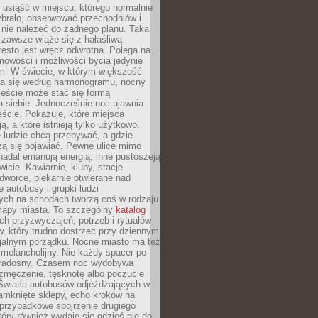
, usiąść w miejscu, którego normalnie
ybrało, obserwować przechodniów i
 nie należeć do żadnego planu. Taka
zawsze wiąże się z hałaśliwą
ęsto jest wręcz odwrotna. Polega na
mowości i możliwości bycia jedynie
m. W świecie, w którym większość
a się według harmonogramu, nocny
ieście może stać się formą
 siebie. Jednocześnie noc ujawnia
ście. Pokazuje, które miejsca
ą, a które istnieją tylko użytkowo.
 ludzie chcą przebywać, a gdzie
zą się pojawiać. Pewne ulice mimo
nadal emanują energią, inne pustoszeją
wicie. Kawiarnie, kluby, stacje
worce, piekarnie otwierane nad
 autobusy i grupki ludzi
ych na schodach tworzą coś w rodzaju
mapy miasta. To szczególny
katalog
h przyzwyczajeń, potrzeb i rytuałów
, który trudno dostrzec przy dziennym
icjalnym porządku. Nocne miasto ma też
melancholijny. Nie każdy spacer po
 radosny. Czasem noc wydobywa
zmęczenie, tęsknotę albo poczucie
 Światła autobusów odjeżdżających w
amknięte sklepy, echo kroków na
, przypadkowe spojrzenie drugiego
tóry również wydaje się gdzieś nie do