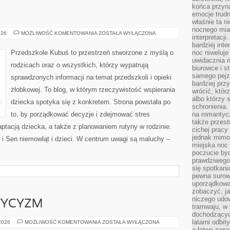
końca przyn
emocje trud
właśnie ta n
nocnego mia
ZDROWIE
026
MOŻLIWOŚĆ KOMENTOWANIA
ZOSTAŁA WYŁĄCZONA
interpretacj
DZIECI
bardziej inte
Przedszkole Kubuś to przestrzeń stworzone z myślą o
noc niweluje
uwidacznia 
rodzicach oraz o wszystkich, którzy wypatrują
biurowce i s
samego pejz
sprawdzonych informacji na temat przedszkoli i opieki
bardziej prz
żłobkowej. To blog, w którym rzeczywistość wspierania
wrócić, któr
albo którzy
dziecka spotyka się z konkretem. Strona powstała po
schronienia.
to, by porządkować decyzje i zdejmować stres
na romantyc
także przest
tacją dziecka, a także z planowaniem rutyny w rodzinie.
cichej pracy
jednak mimo
 Sen niemowląt i dzieci. W centrum uwagi są maluchy –
miejska noc 
poczucie by
prawdziwego 
się spotkani
pewna surowa
uporządkowa
zobaczyć, j
niczego udo
TYCYZM
tramwaju, w
dochodzących
latarni odbi
ATEIZM
 2026
MOŻLIWOŚĆ KOMENTOWANIA
ZOSTAŁA WYŁĄCZONA
I
a łatwo zap