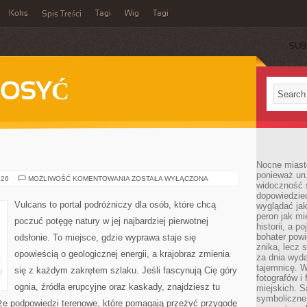
Koks
Tagi
Wig
Tagi
Spis Treści
SUB
DOSYĆ
Nocne miasto
ponieważ ur
RZEKI
026
MOŻLIWOŚĆ KOMENTOWANIA
ZOSTAŁA WYŁĄCZONA
widoczność s
dopowiedzie
Vulcans to portal podróżniczy dla osób, które chcą
wyglądać jak
peron jak mi
poczuć potęgę natury w jej najbardziej pierwotnej
historii, a p
bohater powi
odsłonie. To miejsce, gdzie wyprawa staje się
znika, lecz 
opowieścią o geologicznej energii, a krajobraz zmienia
za dnia wyda
tajemnicę. W
się z każdym zakrętem szlaku. Jeśli fascynują Cię góry
fotografów i
ognia, źródła erupcyjne oraz kaskady, znajdziesz tu
miejskich. S
symboliczne.
kże podpowiedzi terenowe, które pomagają przeżyć przygodę