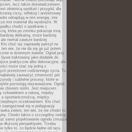
ejscem, lecz także doświadczeniem.
jest obietnicą spotkań i przygód, dla
trzenią ciszy, refleksji i anonimowej
edni odnajdują w nim energię, inni
cze inni materiał dla wyobraźni. W
padku chodzi o spotkanie z
cią, która po zmroku pokazuje inną
bardziej delikatną, może bardziej
 ale niemal zawsze bardziej
Kto choć raz naprawdę patrzył na
 ten wie, że nie da się go już potem
cznie w dziennym świetle. Ogród przy
 bywa traktowany jako dodatek do
jsce praktyczne albo dekoracyjne, ale
ości może stać się jedną z
ych przestrzeni codziennego życia. To
najłatwiej zauważyć zmienność pór
rzyrody i subtelne procesy, które w
wykle pozostają niezauważone. Ogród
ynie zbiorem roślin. Jest miejscem
zy człowiekiem a naturą, między
 a spontanicznością, między
 cierpliwym oczekiwaniem. Kto choć
 zaangażował się w pielęgnację
awka zieleni, ten wie, że nie chodzi tu
tykę. Chodzi także o szczególny rodzaj
Już samo projektowanie ogrodu zmusza
w dłuższej perspektywie. Trzeba
ie tylko to, co będzie ładne od razu,