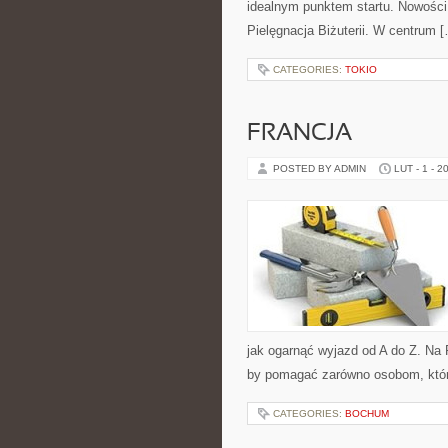
idealnym punktem startu. Nowości 
Pielęgnacja Biżuterii. W centrum 
CATEGORIES:
TOKIO
FRANCJA
POSTED BY ADMIN
LUT - 1 - 2
jak ogarnąć wyjazd od A do Z. Na 
by pomagać zarówno osobom, które
CATEGORIES:
BOCHUM