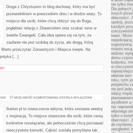
AGNOSTYCYZM
nie tylko mi
Droga z Chrystusem to blog duchowy, który ma być
Dla jednych 
innych przes
przewodnikiem w powszednim dniu i w drodze wiary. To
obecności. J
miejsce dla osób, które chcą zbliżyć się do Boga,
spokój, jesz
każdym przy
pogłębiać relację z Zbawicielem oraz szukać sens w
rzeczywistoś
świetle Ewangelii. Cała idea opiera się na tym, że
twarz. Może 
niepokojącą,
zaufanie nie jest ozdobą do życia, ale drogą, którą
sugestywną. 
miasto nocą,
 Warto przeczytać Zoroastryzm i Miejsca święte. Na
widzieć wyłą
spotyka […]
domu często
budynku, mie
w rzeczywist
ÓŻY
najważniejsz
właśnie tam 
roku, rytm p
pośpiechu z
nie jest jed
relacji międ
TRENING
planowaniem
 2026
MOŻLIWOŚĆ KOMENTOWANIA
ZOSTAŁA WYŁĄCZONA
KONI
wysiłkiem a
raz naprawdę
Ikarion.pl to nowoczesna witryna, która zestawia wiedzę
własnego skr
tylko o este
z inspiracją. To miejsce stworzone dla osób, które cenią
obecności. 
konkretne rozwiązania, ale jednocześnie chcą poznawać
do myślenia 
uwzględnić n
nieoczywiste kierunki. Całość została pomyślana tak,