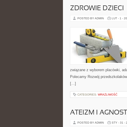
ZDROWIE DZIECI
POSTED BY ADMIN
LUT - 1 - 2
związane z wyborem placówki, adap
Polecamy Rozwój przedszkolaków i
[…]
CATEGORIES:
WRAŻLIWOŚĆ
ATEIZM I AGNOS
POSTED BY ADMIN
STY - 31 -