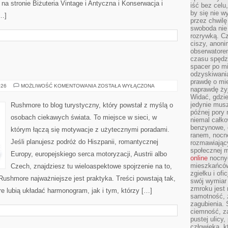
na stronie Biżuteria Vintage i Antyczna i Konserwacja i
iść bez celu
by się nie w
[…]
przez chwilę
swoboda nie 
rozrywką. Cz
ciszy, anoni
obserwatore
czasu spędz
spacer po m
odzyskiwania
prawdę o mie
FRANCJA
026
MOŻLIWOŚĆ KOMENTOWANIA
ZOSTAŁA WYŁĄCZONA
naprawdę żyj
Widać, gdzie
jedynie mus
Rushmore to blog turystyczny, który powstał z myślą o
późnej pory 
osobach ciekawych świata. To miejsce w sieci, w
niemal całko
benzynowe, d
którym łączą się motywacje z użytecznymi poradami.
ranem, nocne
Jeśli planujesz podróż do Hiszpanii, romantycznej
rozmawiając
społecznej 
Europy, europejskiego serca motoryzacji, Austrii albo
online
nocnyc
mieszkańców
Czech, znajdziesz tu wieloaspektowe spojrzenie na to,
zgiełku i of
Rushmore najważniejsze jest praktyka. Treści powstają tak,
swój wymiar 
zmroku jest
 lubią układać harmonogram, jak i tym, którzy […]
samotność, 
zagubienia.
ciemność, z
pustej ulicy
człowieka, k