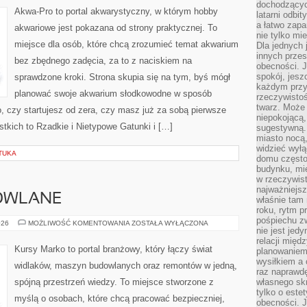
dochodzących
Akwa-Pro to portal akwarystyczny, w którym hobby
latarni odbi
a łatwo zap
akwariowe jest pokazana od strony praktycznej. To
nie tylko mi
miejsce dla osób, które chcą zrozumieć temat akwarium
Dla jednych 
innych przes
bez zbędnego zadęcia, za to z naciskiem na
obecności. J
spokój, jesz
sprawdzone kroki. Strona skupia się na tym, byś mógł
każdym przy
planować swoje akwarium słodkowodne w sposób
rzeczywistoś
twarz. Może 
o, czy startujesz od zera, czy masz już za sobą pierwsze
niepokojącą,
stkich to Rzadkie i Nietypowe Gatunki i […]
sugestywną. 
miasto nocą,
widzieć wyłą
TUKA
domu często
budynku, mie
w rzeczywist
najważniejsz
OWLANE
właśnie tam 
roku, rytm p
pośpiechu z
MATERIAŁY
026
MOŻLIWOŚĆ KOMENTOWANIA
ZOSTAŁA WYŁĄCZONA
nie jest jed
BUDOWLANE
relacji międ
Kursy Marko to portal branżowy, który łączy świat
planowaniem
wysiłkiem a
widlaków, maszyn budowlanych oraz remontów w jedną,
raz naprawdę
spójną przestrzeń wiedzy. To miejsce stworzone z
własnego skr
tylko o este
myślą o osobach, które chcą pracować bezpieczniej,
obecności. 