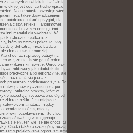
 z otwartych drzwi lokalu i w świetle
tym w oknie jest coś, co trudno opisać,
amiętać. Nocne miasto pozostaje więc
ejscem, lecz także doświadczeniem.
jest obietnicą spotkań i przygód, dla
trzenią ciszy, refleksji i anonimowej
edni odnajdują w nim energię, inni
cze inni materiał dla wyobraźni. W
padku chodzi o spotkanie z
cią, która po zmroku pokazuje inną
bardziej delikatną, może bardziej
 ale niemal zawsze bardziej
Kto choć raz naprawdę patrzył na
 ten wie, że nie da się go już potem
cznie w dziennym świetle. Ogród przy
 bywa traktowany jako dodatek do
jsce praktyczne albo dekoracyjne, ale
ości może stać się jedną z
ych przestrzeni codziennego życia. To
najłatwiej zauważyć zmienność pór
rzyrody i subtelne procesy, które w
wykle pozostają niezauważone. Ogród
ynie zbiorem roślin. Jest miejscem
zy człowiekiem a naturą, między
 a spontanicznością, między
 cierpliwym oczekiwaniem. Kto choć
 zaangażował się w pielęgnację
awka zieleni, ten wie, że nie chodzi tu
tykę. Chodzi także o szczególny rodzaj
Już samo projektowanie ogrodu zmusza