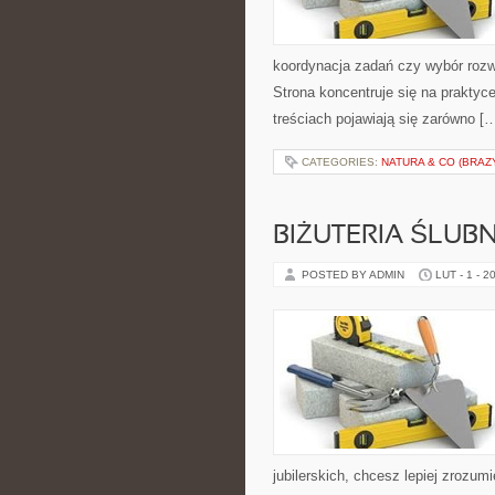
koordynacja zadań czy wybór roz
Strona koncentruje się na praktyc
treściach pojawiają się zarówno [
CATEGORIES:
NATURA & CO (BRAZ
BIŻUTERIA ŚLUB
POSTED BY ADMIN
LUT - 1 - 2
jubilerskich, chcesz lepiej zrozumi