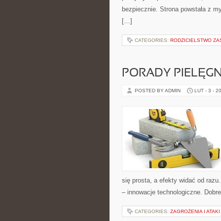
bezpiecznie. Strona powstała z my
[…]
CATEGORIES:
RODZICIELSTWO ZA
PORADY PIELĘG
POSTED BY ADMIN
LUT - 3 - 2
się prosta, a efekty widać od razu
– innowacje technologiczne. Dobre
CATEGORIES:
ZAGROŻENIA I ATAKI