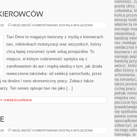
ciemność, z
pustej ulicy
człowieka, k
 KIEROWCÓW
końca przyn
emocje trud
właśnie ta n
PORADNIKI
026
MOŻLIWOŚĆ KOMENTOWANIA
ZOSTAŁA WYŁĄCZONA
DLA
nocnego mia
KIEROWCÓW
interpretacj
Taxi Drive to magazyn tworzony z myślą o kierowcach
bardziej inte
noc niweluje
taxi, miłośnikach motoryzacji oraz wszystkich, którzy
uwidacznia 
chcą lepiej zrozumieć rynek usług przejazdów. To
biurowce i s
samego pejz
miejsce, w którym codzienność spotyka się z
bardziej prz
wrócić, któr
zamiłowaniem do aut i mądrą wiedzą o tym, jak działa
albo którzy
nowoczesna taksówka: od selekcji samochodu, przez
schronienia.
na romantyc
j na drodze i sens ekonomiczny pracy. Zobacz także
także przest
rzy. Ten serwis opisuje taxi nie jako […]
cichej pracy
jednak mimo
miejska noc 
DY CHRZEŚCIJAŃSKIE
poczucie by
prawdziwego 
się spotkani
pewna surowa
E
uporządkowa
zobaczyć, j
niczego udo
RYBY
026
MOŻLIWOŚĆ KOMENTOWANIA
ZOSTAŁA WYŁĄCZONA
AKWARIOWE
tramwaju, w