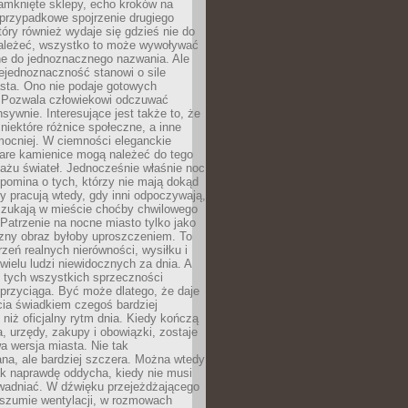
amknięte sklepy, echo kroków na
, przypadkowe spojrzenie drugiego
tóry również wydaje się gdzieś nie do
ależeć, wszystko to może wywoływać
ne do jednoznacznego nazwania. Ale
iejednoznaczność stanowi o sile
sta. Ono nie podaje gotowych
i. Pozwala człowiekowi odczuwać
nsywnie. Interesujące jest także to, że
 niektóre różnice społeczne, a inne
mocniej. W ciemności eleganckie
tare kamienice mogą należeć do tego
ażu świateł. Jednocześnie właśnie noc
ypomina o tych, którzy nie mają dokąd
zy pracują wtedy, gdy inni odpoczywają,
 szukają w mieście choćby chwilowego
 Patrzenie na nocne miasto tylko jako
zny obraz byłoby uproszczeniem. To
rzeń realnych nierówności, wysiłku i
 wielu ludzi niewidocznych za dnia. A
 tych wszystkich sprzeczności
przyciąga. Być może dlatego, że daje
cia świadkiem czegoś bardziej
niż oficjalny rytm dnia. Kiedy kończą
a, urzędy, zakupy i obowiązki, zostaje
 wersja miasta. Nie tak
na, ale bardziej szczera. Można wtedy
ak naprawdę oddycha, kiedy nie musi
wadniać. W dźwięku przejeżdżającego
 szumie wentylacji, w rozmowach