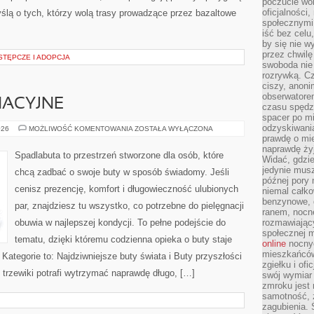
poczucie wol
oficjalności
ślą o tych, którzy wolą trasy prowadzące przez bazaltowe
społecznymi.
iść bez celu
by się nie w
przez chwilę
STĘPCZE I ADOPCJA
swoboda nie 
rozrywką. Cz
ciszy, anoni
obserwatore
NACYJNE
czasu spędz
spacer po m
odzyskiwania
PORADY
026
MOŻLIWOŚĆ KOMENTOWANIA
ZOSTAŁA WYŁĄCZONA
PIELĘGNACYJNE
prawdę o mie
naprawdę żyj
Spadlabuta to przestrzeń stworzone dla osób, które
Widać, gdzie
jedynie mus
chcą zadbać o swoje buty w sposób świadomy. Jeśli
późnej pory 
cenisz prezencję, komfort i długowieczność ulubionych
niemal całko
benzynowe, d
par, znajdziesz tu wszystko, co potrzebne do pielęgnacji
ranem, nocne
obuwia w najlepszej kondycji. To pełne podejście do
rozmawiając
społecznej 
tematu, dzięki któremu codzienna opieka o buty staje
online
nocnyc
mieszkańców
. Kategorie to: Najdziwniejsze buty świata i Buty przyszłości
zgiełku i of
 trzewiki potrafi wytrzymać naprawdę długo, […]
swój wymiar 
zmroku jest
samotność, 
zagubienia.