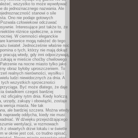
ależeć, wszystko to może wywoływać
ne do jednoznacznego nazwania. Ale
iejednoznaczność stanowi o sile
sta. Ono nie podaje gotowych
i. Pozwala człowiekowi odczuwać
nsywnie. Interesujące jest także to, że
 niektóre różnice społeczne, a inne
mocniej. W ciemności eleganckie
tare kamienice mogą należeć do tego
ażu świateł. Jednocześnie właśnie noc
ypomina o tych, którzy nie mają dokąd
zy pracują wtedy, gdy inni odpoczywają,
 szukają w mieście choćby chwilowego
 Patrzenie na nocne miasto tylko jako
zny obraz byłoby uproszczeniem. To
rzeń realnych nierówności, wysiłku i
 wielu ludzi niewidocznych za dnia. A
 tych wszystkich sprzeczności
przyciąga. Być może dlatego, że daje
cia świadkiem czegoś bardziej
niż oficjalny rytm dnia. Kiedy kończą
a, urzędy, zakupy i obowiązki, zostaje
 wersja miasta. Nie tak
na, ale bardziej szczera. Można wtedy
ak naprawdę oddycha, kiedy nie musi
wadniać. W dźwięku przejeżdżającego
 szumie wentylacji, w rozmowach
 z otwartych drzwi lokalu i w świetle
tym w oknie jest coś, co trudno opisać,
amiętać. Nocne miasto pozostaje więc