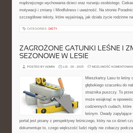
mądrzejszego wychowania dzieci oraz rozwoju osobistego. Ciekaw
motywacji i zmiany i Mindfulness i uważność. Na stronie Poradni
szczegółowe teksty, które wyjaśniają, jak działa życie rodzinne n
CATEGORIES:
DIETY
ZAGROŻONE GATUNKI LEŚNE I Z
SEZONOWE W LESIE
POSTED BY ADMIN
LIS - 29 - 2025
MOŻLIWOŚĆ KOMENTOWAN
Mieszkańcy Lasu to leśny d
głębokiego szacunku do nat
strażnika puszczy. To przes
może wsiąknąć w opowieści 
codziennych cudach, które
leśnym. Owady zapylające 
portal jest pisany z perspektywy leśniczego, który na co dzień c
dokumentuje to, czego większość ludzi nigdy nie zobaczy podcza