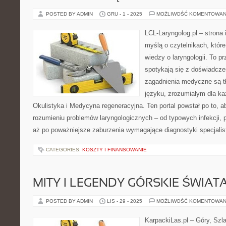
POSTED BY ADMIN
GRU - 1 - 2025
MOŻLIWOŚĆ KOMENTOWAN
LCL-Laryngolog.pl – strona
myślą o czytelnikach, któr
wiedzy o laryngologii. To p
spotykają się z doświadcz
zagadnienia medyczne są 
języku, zrozumiałym dla ka
Okulistyka i Medycyna regeneracyjna. Ten portal powstał po to, 
rozumieniu problemów laryngologicznych – od typowych infekcji, 
aż po poważniejsze zaburzenia wymagające diagnostyki specjalis
CATEGORIES:
KOSZTY I FINANSOWANIE
MITY I LEGENDY GÓRSKIE ŚWIAT
POSTED BY ADMIN
LIS - 29 - 2025
MOŻLIWOŚĆ KOMENTOWAN
KarpackiLas.pl – Góry, Szl