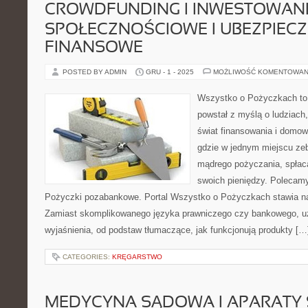
CROWDFUNDING I INWESTOWAN
SPOŁECZNOŚCIOWE I UBEZPIECZ
FINANSOWE
POSTED BY ADMIN
GRU - 1 - 2025
MOŻLIWOŚĆ KOMENTOWAN
Wszystko o Pożyczkach to s
powstał z myślą o ludziach,
świat finansowania i domow
gdzie w jednym miejscu ze
mądrego pożyczania, spłaca
swoich pieniędzy. Polecamy
Pożyczki pozabankowe. Portal Wszystko o Pożyczkach stawia na
Zamiast skomplikowanego języka prawniczego czy bankowego, uż
wyjaśnienia, od podstaw tłumaczące, jak funkcjonują produkty […
CATEGORIES:
KRĘGARSTWO
MEDYCYNA SĄDOWA I APARATY