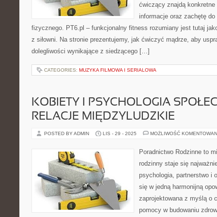
ćwiczący znajdą konkretne 
informacje oraz zachętę do
fizycznego. PT6.pl – funkcjonalny fitness rozumiany jest tutaj jako
z siłowni. Na stronie prezentujemy, jak ćwiczyć mądrze, aby uspr
dolegliwości wynikające z siedzącego […]
CATEGORIES:
MUZYKA FILMOWA I SERIALOWA
KOBIETY I PSYCHOLOGIA SPOŁEC
RELACJE MIĘDZYLUDZKIE
POSTED BY ADMIN
LIS - 29 - 2025
MOŻLIWOŚĆ KOMENTOWAN
Poradnictwo Rodzinne to m
rodzinny staje się najważn
psychologia, partnerstwo i 
się w jedną harmonijną opo
zaprojektowana z myślą o c
pomocy w budowaniu zdrow