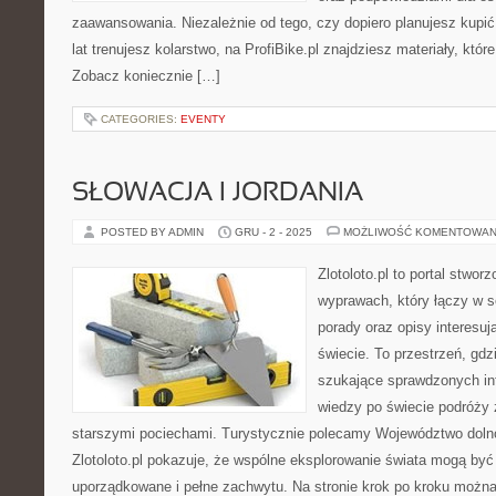
zaawansowania. Niezależnie od tego, czy dopiero planujesz kupić
lat trenujesz kolarstwo, na ProfiBike.pl znajdziesz materiały, któ
Zobacz koniecznie […]
CATEGORIES:
EVENTY
SŁOWACJA I JORDANIA
POSTED BY ADMIN
GRU - 2 - 2025
MOŻLIWOŚĆ KOMENTOWAN
Zlotoloto.pl to portal stwo
wyprawach, który łączy w s
porady oraz opisy interesu
świecie. To przestrzeń, gd
szukające sprawdzonych in
wiedzy po świecie podróży 
starszymi pociechami. Turystycznie polecamy Województwo dolno
Zlotoloto.pl pokazuje, że wspólne eksplorowanie świata mogą być
uporządkowane i pełne zachwytu. Na stronie krok po kroku możn