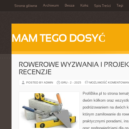
Archiwum
Bessa
Koks
Tagi
Strona główna
Spis Treści
MAM TEGO DOSYĆ
ROWEROWE WYZWANIA I PROJEKTY
RECENZJE
POSTED BY ADMIN
GRU - 2 - 2025
MOŻLIWOŚĆ KOMENTOWAN
ProfiBike.pl to strona tem
dwóm kółkom oraz wszystki
podróżowaniem na dwóch kó
którym zamiłowanie do rowe
praktycznymi poradami, insp
oraz podpowiedziami dla o