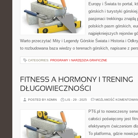
Europy i Świata to portal, k
górskich i turystyki górskiej
pasjonaci trekkingu znajdą
polskich pasm górskich, eu
najpiękniejszych rejonów g
Warto przeczytać Mity i Legendy Górskie Świata i Historia i Odkr
to rozbudowana baza wiedzy o terenach górskich, napisane z per
CATEGORIES:
PROGRAMY I NARZĘDZIA GRAFICZNE
FITNESS A HORMONY I TRENING
DŁUGOWIECZNOŚCI
POSTED BY ADMIN
LIS - 29 - 2025
MOŻLIWOŚĆ KOMENTOWAN
PT6.pl to nowoczesny serwi
całości poświęcony jest fi
efektywnym ćwiczeniom dl
To platforma, gdzie nowicj