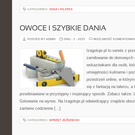
CATEGORIES:
JOGA I PILATES
OWOCE I SZYBKIE DANIA
POSTED BY ADMIN
GRU - 2 - 2025
MOŻLIWOŚĆ KOMENTOWAN
Izagotuje.pl to serwis z prz
zamiłowanie do domowych 
wskazówkami dla osób, któ
umiejętności kulinarne i p
przestrzeń online, w który
się z fantazją na talerzu, a
przedstawiane w przystępny i inspirujący sposób. Zobacz także: L
Gotowanie na wynos. Na Izagotuje.pl odwiedzający znajdzie obsz
zarówno codzienne […]
CATEGORIES:
SPRZĘT JEŹDZIECKI