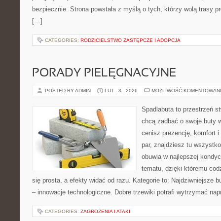
bezpiecznie. Strona powstała z myślą o tych, którzy wolą trasy 
[…]
CATEGORIES:
RODZICIELSTWO ZASTĘPCZE I ADOPCJA
PORADY PIELĘGNACYJNE
POSTED BY ADMIN
LUT - 3 - 2026
MOŻLIWOŚĆ KOMENTOWAN
Spadlabuta to przestrzeń st
chcą zadbać o swoje buty 
cenisz prezencję, komfort 
par, znajdziesz tu wszystko
obuwia w najlepszej kondycj
tematu, dzięki któremu codz
się prosta, a efekty widać od razu. Kategorie to: Najdziwniejsze b
– innowacje technologiczne. Dobre trzewiki potrafi wytrzymać na
CATEGORIES:
ZAGROŻENIA I ATAKI