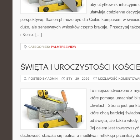
aby użytkownik intuicyjnie d
ułatwiają codzienne decyzje
perspektywę. Ikarion.pl może być dla Ciebie kompasem w świecie,
dużo, ale sensownych wniosków często brakuje. Przeczytaj także K
i Konie. […]
CATEGORIES:
PALMTREEVIEW
ŚWIĘTA I UROCZYSTOŚCI KOŚCI
POSTED BY ADMIN
STY - 29 - 2026
MOŻLIWOŚĆ KOMENTOWA
To miejsce stworzone z myś
które pomaga umacniać bli
chwilach. Strona jest punkt
które chcą bardziej świadom
od święta, ale także wtedy,
Jej celem jest towarzyszyć
duchowość stawała się realna, a modlitwa i refleksja przenikały d