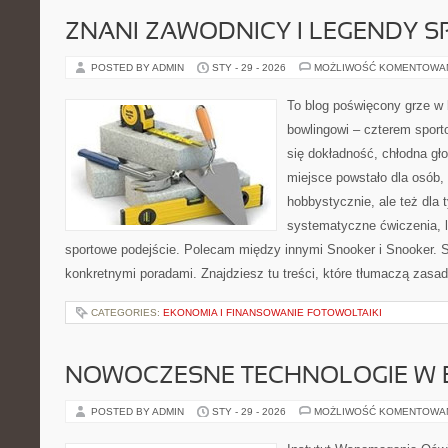
ZNANI ZAWODNICY I LEGENDY S
POSTED BY ADMIN
STY - 29 - 2026
MOŻLIWOŚĆ KOMENTOWA
To blog poświęcony grze w b
bowlingowi – czterem sporto
się dokładność, chłodna gł
miejsce powstało dla osób,
hobbystycznie, ale też dla 
systematyczne ćwiczenia, le
sportowe podejście. Polecam między innymi Snooker i Snooker. 
konkretnymi poradami. Znajdziesz tu treści, które tłumaczą zasa
CATEGORIES:
EKONOMIA I FINANSOWANIE FOTOWOLTAIKI
NOWOCZESNE TECHNOLOGIE W 
POSTED BY ADMIN
STY - 29 - 2026
MOŻLIWOŚĆ KOMENTOWA