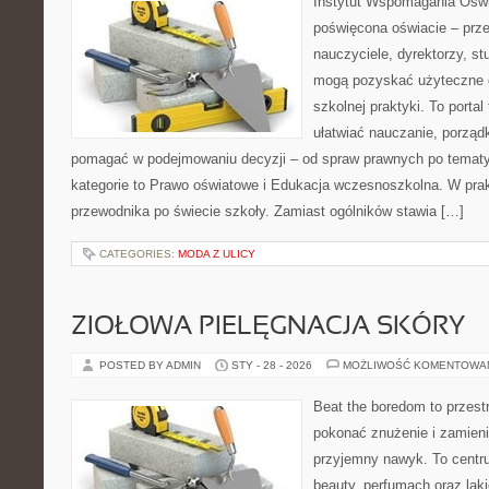
Instytut Wspomagania Oświ
poświęcona oświacie – prze
nauczyciele, dyrektorzy, st
mogą pozyskać użyteczne 
szkolnej praktyki. To porta
ułatwiać nauczanie, porząd
pomagać w podejmowaniu decyzji – od spraw prawnych po temat
kategorie to Prawo oświatowe i Edukacja wczesnoszkolna. W prakt
przewodnika po świecie szkoły. Zamiast ogólników stawia […]
CATEGORIES:
MODA Z ULICY
ZIOŁOWA PIELĘGNACJA SKÓRY
POSTED BY ADMIN
STY - 28 - 2026
MOŻLIWOŚĆ KOMENTOWA
Beat the boredom to przest
pokonać znużenie i zamieni
przyjemny nawyk. To centru
beauty, perfumach oraz laki