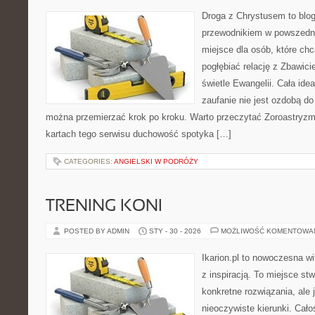
Droga z Chrystusem to blo
przewodnikiem w powszednim
miejsce dla osób, które chc
pogłębiać relację z Zbawic
świetle Ewangelii. Cała idea
zaufanie nie jest ozdobą do 
można przemierzać krok po kroku. Warto przeczytać Zoroastryzm 
kartach tego serwisu duchowość spotyka […]
CATEGORIES:
ANGIELSKI W PODRÓŻY
TRENING KONI
POSTED BY ADMIN
STY - 30 - 2026
MOŻLIWOŚĆ KOMENTOWA
Ikarion.pl to nowoczesna wi
z inspiracją. To miejsce st
konkretne rozwiązania, ale
nieoczywiste kierunki. Cał