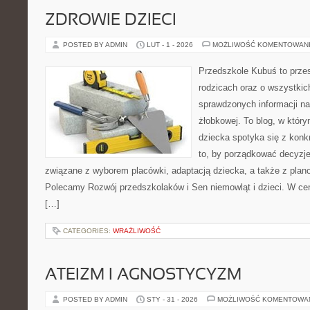
ZDROWIE DZIECI
POSTED BY ADMIN
LUT - 1 - 2026
MOŻLIWOŚĆ KOMENTOWAN
Przedszkole Kubuś to prze
rodzicach oraz o wszystkich
sprawdzonych informacji na 
żłobkowej. To blog, w któr
dziecka spotyka się z konk
to, by porządkować decyzje
związane z wyborem placówki, adaptacją dziecka, a także z plan
Polecamy Rozwój przedszkolaków i Sen niemowląt i dzieci. W ce
[…]
CATEGORIES:
WRAŻLIWOŚĆ
ATEIZM I AGNOSTYCYZM
POSTED BY ADMIN
STY - 31 - 2026
MOŻLIWOŚĆ KOMENTOWA