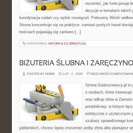
rozumieć, jak funkcjonuje 
decyzje w tematach takich 
koordynacja zadań czy wybór rozwiązań. Polecamy Wózki widłow
Strona koncentruje się na praktyce: zamiast pustych haseł dosta
treściach pojawiają się zarówno […]
CATEGORIES:
NATURA & CO (BRAZYLIA)
BIŻUTERIA ŚLUBNA I ZARĘCZYN
POSTED BY ADMIN
LUT - 1 - 2026
MOŻLIWOŚĆ KOMENTOWAN
Strona Godziszewscy.pl to 
o osobach, które interesuje 
oraz odkup złota w Zamości
poradnikowy, w którym łącz
estetyczne z użytecznymi 
szukasz sprawdzonego ko
jubilerskich, chcesz lepiej zrozumieć próby złota albo planujesz wy