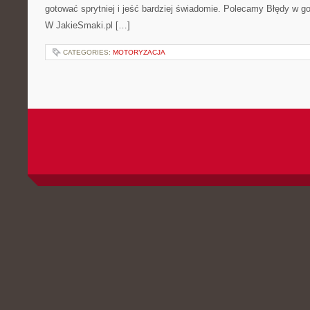
gotować sprytniej i jeść bardziej świadomie. Polecamy Błędy w go
W JakieSmaki.pl […]
CATEGORIES:
MOTORYZACJA