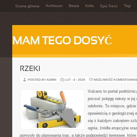
Archiwum
Bessa
Koks
Tagi
Strona główna
Spis Treści
MAM TEGO DOSYĆ
RZEKI
POSTED BY ADMIN
LUT - 4 - 2026
MOŻLIWOŚĆ KOMENTOWAN
Vulcans to portal podróżnic
poczuć potęgę natury w jej 
odsłonie. To miejsce, gdzie
opowieścią o geologicznej e
się z każdym zakrętem szla
ognia, źródła erupcyjne ora
pomysły do planowania tras, a także podpowiedzi terenowe, któr