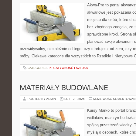
Akwa-Pro to portal akwarys
akwariowe jest pokazana od
miejsce dla osób, które ch
bez zbędnego zadęcia, za t
sprawdzone kroki. Strona s
planować swoje akwarium 
przewidywalny, niezależnie od tego, czy startujesz od zera, czy 
próby. Ciekawe kategorie dla wszystkich to Rzadkie i Nietypowe G
CATEGORIES:
KREATYWNOŚĆ I SZTUKA
MATERIAŁY BUDOWLANE
POSTED BY ADMIN
LUT - 2 - 2026
MOŻLIWOŚĆ KOMENTOWAN
Kursy Marko to portal branż
widlaków, maszyn budowlan
spójną przestrzeń wiedzy. 
myślą o osobach, które chc