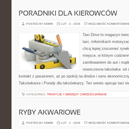
PORADNIKI DLA KIEROWCÓW
POSTED BY ADMIN
LUT - 3 - 2026
MOŻLIWOŚĆ KOMENTOWAN
Taxi Drive to magazyn two
taxi, miłośnikach motoryzac
chcą lepiej zrozumieć ryne
miejsce, w którym codzienn
zamiłowaniem do aut i mądr
nowoczesna taksówka: od s
kontakt z pasażerem, aż po spokój na drodze i sens ekonomiczn
Taksówkarze i Porady dla taksówkarzy. Ten serwis opisuje taxi ni
CATEGORIES:
TRADYCJE I OBRZĘDY CHRZEŚCIJAŃSKIE
RYBY AKWARIOWE
POSTED BY ADMIN
LUT - 2 - 2026
MOŻLIWOŚĆ KOMENTOWAN