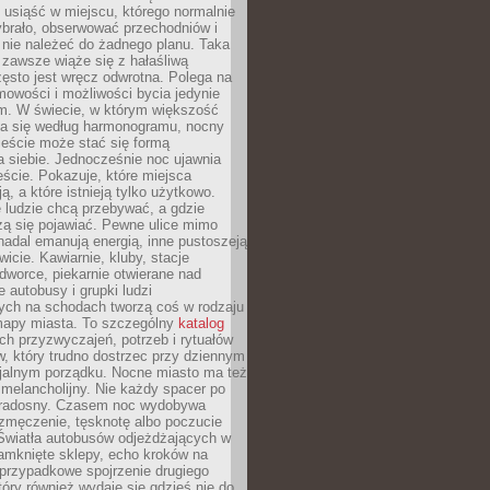
, usiąść w miejscu, którego normalnie
ybrało, obserwować przechodniów i
 nie należeć do żadnego planu. Taka
zawsze wiąże się z hałaśliwą
ęsto jest wręcz odwrotna. Polega na
mowości i możliwości bycia jedynie
m. W świecie, w którym większość
a się według harmonogramu, nocny
ieście może stać się formą
 siebie. Jednocześnie noc ujawnia
ście. Pokazuje, które miejsca
ą, a które istnieją tylko użytkowo.
 ludzie chcą przebywać, a gdzie
zą się pojawiać. Pewne ulice mimo
nadal emanują energią, inne pustoszeją
wicie. Kawiarnie, kluby, stacje
worce, piekarnie otwierane nad
 autobusy i grupki ludzi
ych na schodach tworzą coś w rodzaju
mapy miasta. To szczególny
katalog
h przyzwyczajeń, potrzeb i rytuałów
, który trudno dostrzec przy dziennym
icjalnym porządku. Nocne miasto ma też
melancholijny. Nie każdy spacer po
 radosny. Czasem noc wydobywa
zmęczenie, tęsknotę albo poczucie
 Światła autobusów odjeżdżających w
amknięte sklepy, echo kroków na
, przypadkowe spojrzenie drugiego
tóry również wydaje się gdzieś nie do