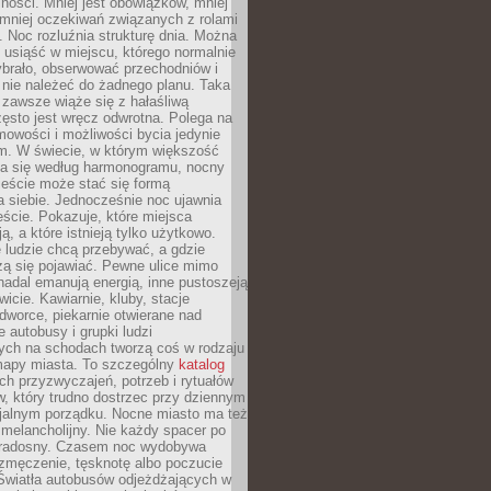
ności. Mniej jest obowiązków, mniej
, mniej oczekiwań związanych z rolami
 Noc rozluźnia strukturę dnia. Można
, usiąść w miejscu, którego normalnie
ybrało, obserwować przechodniów i
 nie należeć do żadnego planu. Taka
zawsze wiąże się z hałaśliwą
ęsto jest wręcz odwrotna. Polega na
mowości i możliwości bycia jedynie
m. W świecie, w którym większość
a się według harmonogramu, nocny
ieście może stać się formą
 siebie. Jednocześnie noc ujawnia
ście. Pokazuje, które miejsca
ą, a które istnieją tylko użytkowo.
 ludzie chcą przebywać, a gdzie
zą się pojawiać. Pewne ulice mimo
nadal emanują energią, inne pustoszeją
wicie. Kawiarnie, kluby, stacje
worce, piekarnie otwierane nad
 autobusy i grupki ludzi
ych na schodach tworzą coś w rodzaju
mapy miasta. To szczególny
katalog
h przyzwyczajeń, potrzeb i rytuałów
, który trudno dostrzec przy dziennym
icjalnym porządku. Nocne miasto ma też
melancholijny. Nie każdy spacer po
 radosny. Czasem noc wydobywa
zmęczenie, tęsknotę albo poczucie
 Światła autobusów odjeżdżających w