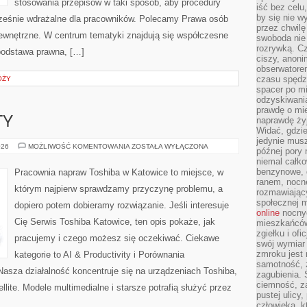
stosowania przepisów w taki sposób, aby procedury
iść bez celu
by się nie w
cześnie wdrażalne dla pracowników. Polecamy Prawa osób
przez chwilę
 wewnętrzne. W centrum tematyki znajdują się współczesne
swoboda nie 
rozrywką. Cz
podstawa prawna, […]
ciszy, anoni
obserwatore
czasu spędz
ÓŻY
spacer po m
odzyskiwania
prawdę o mie
TY
naprawdę żyj
Widać, gdzie
jedynie mus
AI
026
MOŻLIWOŚĆ KOMENTOWANIA
ZOSTAŁA WYŁĄCZONA
późnej pory 
&
niemal całko
PRODUCTIVITY
benzynowe, d
Pracownia napraw Toshiba w Katowice to miejsce, w
ranem, nocne
którym najpierw sprawdzamy przyczynę problemu, a
rozmawiając
społecznej 
dopiero potem dobieramy rozwiązanie. Jeśli interesuje
online
nocnyc
Cię Serwis Toshiba Katowice, ten opis pokaże, jak
mieszkańców
zgiełku i of
pracujemy i czego możesz się oczekiwać. Ciekawe
swój wymiar 
zmroku jest
kategorie to AI & Productivity i Porównania
samotność, 
sza działalność koncentruje się na urządzeniach Toshiba,
zagubienia.
ciemność, z
llite. Modele multimedialne i starsze potrafią służyć przez
pustej ulicy
człowieka, k