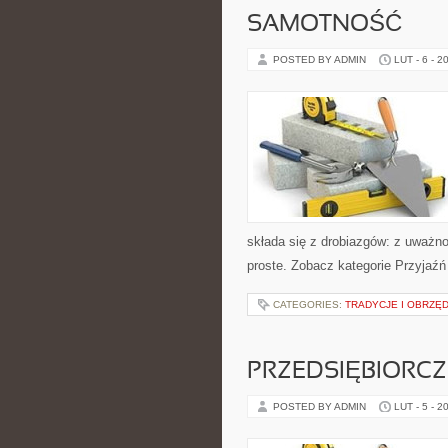
SAMOTNOŚĆ
POSTED BY ADMIN
LUT - 6 - 2
składa się z drobiazgów: z uważno
proste. Zobacz kategorie Przyjaźń
CATEGORIES:
TRADYCJE I OBRZĘ
PRZEDSIĘBIORCZ
POSTED BY ADMIN
LUT - 5 - 2