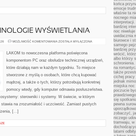
końca przyn
emocje trud
właśnie ta n
nocnego mia
interpretacj
bardziej inte
HNOLOGIE WYŚWIETLANIA
noc niweluje
uwidacznia 
biurowce i s
MONITORY
026
MOŻLIWOŚĆ KOMENTOWANIA
ZOSTAŁA WYŁĄCZONA
samego pejz
I
TECHNOLOGIE
bardziej prz
WYŚWIETLANIA
LAKOM to nowoczesna platforma poświęcona
wrócić, któr
albo którzy
komponentom PC oraz obsłudze technicznej urządzeń,
schronienia.
które działają nam w każdym tygodniu. To miejsce
na romantyc
także przest
stworzone z myślą o osobach, które chcą kupować
cichej pracy
jednak mimo
mądrzej, a także o tych, którzy potrzebują konkretnej
miejska noc 
pomocy wtedy, gdy komputer odmawia posłuszeństwa.
poczucie by
prawdziwego 
Ekosystemy: sterowniki i systemy. W świecie, w którym
się spotkani
 stawia na zrozumiałość i uczciwość. Zamiast pustych
pewna surowa
uporządkowa
zenia, […]
zobaczyć, j
niczego udo
tramwaju, w
SZE
dochodzących
latarni odbi
a łatwo zap