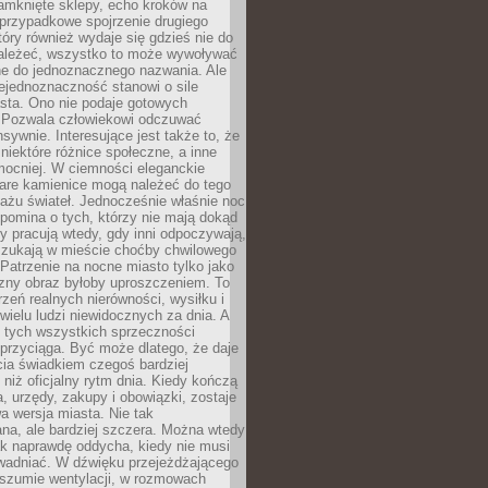
amknięte sklepy, echo kroków na
, przypadkowe spojrzenie drugiego
tóry również wydaje się gdzieś nie do
ależeć, wszystko to może wywoływać
ne do jednoznacznego nazwania. Ale
iejednoznaczność stanowi o sile
sta. Ono nie podaje gotowych
i. Pozwala człowiekowi odczuwać
nsywnie. Interesujące jest także to, że
 niektóre różnice społeczne, a inne
mocniej. W ciemności eleganckie
tare kamienice mogą należeć do tego
ażu świateł. Jednocześnie właśnie noc
ypomina o tych, którzy nie mają dokąd
zy pracują wtedy, gdy inni odpoczywają,
 szukają w mieście choćby chwilowego
 Patrzenie na nocne miasto tylko jako
zny obraz byłoby uproszczeniem. To
rzeń realnych nierówności, wysiłku i
 wielu ludzi niewidocznych za dnia. A
 tych wszystkich sprzeczności
przyciąga. Być może dlatego, że daje
cia świadkiem czegoś bardziej
niż oficjalny rytm dnia. Kiedy kończą
a, urzędy, zakupy i obowiązki, zostaje
 wersja miasta. Nie tak
na, ale bardziej szczera. Można wtedy
ak naprawdę oddycha, kiedy nie musi
wadniać. W dźwięku przejeżdżającego
 szumie wentylacji, w rozmowach