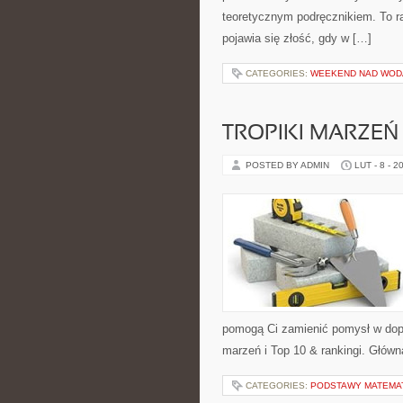
teoretycznym podręcznikiem. To r
pojawia się złość, gdy w […]
CATEGORIES:
WEEKEND NAD WOD
TROPIKI MARZEŃ
POSTED BY ADMIN
LUT - 8 - 2
pomogą Ci zamienić pomysł w dopa
marzeń i Top 10 & rankingi. Główn
CATEGORIES:
PODSTAWY MATEMA