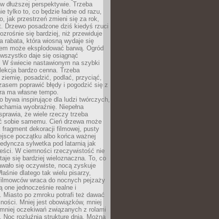
w dłuższej perspektywie. Trzeba
ie tylko to, co będzie ładne od razu,
o, jak przestrzeń zmieni się za rok,
at. Drzewo posadzone dziś kiedyś rzuci
ozrośnie się bardziej, niż przewiduje
a rabata, która wiosną wydaje się
tem może eksplodować barwą. Ogród
 wszystko daje się osiągnąć
. W świecie nastawionym na szybki
o lekcja bardzo cenna. Trzeba
ziemię, posadzić, podlać, przyciąć,
asem poprawić błędy i pogodzić się z
ura ma własne tempo.
 bywa inspirujące dla ludzi twórczych,
uchamia wyobraźnię. Niepełna
prawia, że wiele rzeczy trzeba
ć sobie samemu. Cień drzewa może
 fragment dekoracji filmowej, pusty
ejsce początku albo końca ważnej
ojedyncza sylwetka pod latarnią jak
eści. W ciemności rzeczywistość nie
staje się bardziej wieloznaczna. To, co
wało się oczywiste, nocą zyskuje
łaśnie dlatego tak wielu pisarzy,
 filmowców wraca do nocnych pejzaży
ą one jednocześnie realne i
 Miasto po zmroku potrafi też dawać
ności. Mniej jest obowiązków, mniej
, mniej oczekiwań związanych z rolami
 Noc rozluźnia strukturę dnia. Można