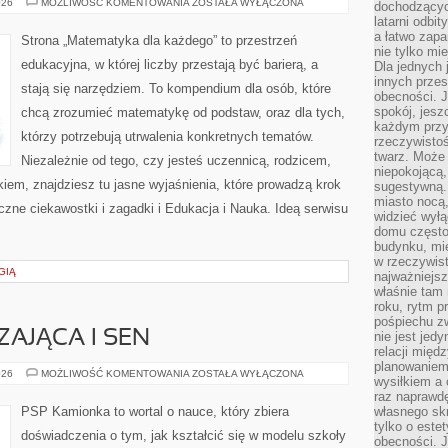
MATEMATYKA
026
MOŻLIWOŚĆ KOMENTOWANIA
ZOSTAŁA WYŁĄCZONA
dochodzących
W
latarni odbi
ŻYCIU
CODZIENNYM
a łatwo zap
Strona „Matematyka dla każdego” to przestrzeń
nie tylko mi
edukacyjna, w której liczby przestają być barierą, a
Dla jednych 
innych przes
stają się narzędziem. To kompendium dla osób, które
obecności. J
spokój, jesz
chcą zrozumieć matematykę od podstaw, oraz dla tych,
każdym przy
którzy potrzebują utrwalenia konkretnych tematów.
rzeczywistoś
twarz. Może 
Niezależnie od tego, czy jesteś uczennicą, rodzicem,
niepokojącą,
em, znajdziesz tu jasne wyjaśnienia, które prowadzą krok
sugestywną. 
miasto nocą,
zne ciekawostki i zagadki i Edukacja i Nauka. Ideą serwisu
widzieć wyłą
domu często
budynku, mie
w rzeczywist
GIĄ
najważniejsz
właśnie tam 
roku, rytm p
pośpiechu z
AJĄCA I SEN
nie jest jed
relacji międ
planowaniem
EDUKACJA
026
MOŻLIWOŚĆ KOMENTOWANIA
ZOSTAŁA WYŁĄCZONA
wysiłkiem a
WŁĄCZAJĄCA
I
raz naprawdę
SEN
PSP Kamionka to wortal o nauce, który zbiera
własnego skr
tylko o este
doświadczenia o tym, jak kształcić się w modelu szkoły
obecności. 