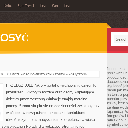
Koks
Tagi
Wig
Tagi
Spis Treści
SUB
DOSYĆ
Nocne miasto
ponieważ ur
MUZYKA
026
MOŻLIWOŚĆ KOMENTOWANIA
ZOSTAŁA WYŁĄCZONA
widoczność s
I
RUCH
dopowiedzie
PRZEDSZKOLE NA 5 – portal o wychowaniu dzieci To
wyglądać jak
peron jak mi
przestrzeń, w którym rodzice oraz osoby wspierające
historii, a p
bohater powi
dziecko przez wczesną edukację znajdą rzetelne
znika, lecz 
porady. Strona skupia się na codzienności związanych z
za dnia wyda
tajemnicę. W
wejściem w nową rutynę, emocjami, kontaktami
fotografów i
rówieśniczymi oraz nabywaniem kompetencji w wieku
miejskich. S
symboliczne.
ensoryczne i Porady dla rodziców. Strona nie jest