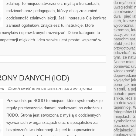
do myślenia 
zdalnej. To miejsce stworzone z myślą o kursantach,
uwzględnić n
rodzicach oraz pedagogach, którzy chcą zrozumieć
ale również t
dwa i pięć l
codzienność zdalnych lekcji. Jeśli interesuje Cię konkret
cień, krzew r
zamiast ogólników, znajdziesz tu instrukcje, które
wyobraźnia, 
skromna, la
 nawyków i sprawdzonych rozwiązań. Dobre kategorie to
uczy, że nie
natychmiast
ompetencji miękkich. Idea serwisu jest prosta: wspierać w
efekt jest t
przygotować 
odczekać, cz
tym, że nat
Nocne miasto
ponieważ ur
widoczność s
dopowiedzie
ONY DANYCH (IOD)
wyglądać jak
peron jak mi
historii, a p
INSPEKTOR
026
MOŻLIWOŚĆ KOMENTOWANIA
ZOSTAŁA WYŁĄCZONA
OCHRONY
bohater powi
DANYCH
znika, lecz 
(IOD)
Przewodnik po RODO to miejsce, które systematyzuje
za dnia wyda
tajemnicę. W
reguły przetwarzania danymi osobowymi po wdrożeniu
fotografów i
RODO. Strona jest stworzona z myślą o codziennych
miejskich. S
symboliczne.
wyzwaniach w organizacjach oraz u specjalistów za
poczucie wol
bezpieczeństwo informacji. Jej cel to usprawnienie
oficjalności
społecznymi.