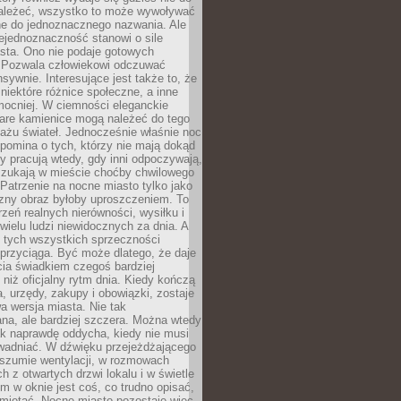
ależeć, wszystko to może wywoływać
ne do jednoznacznego nazwania. Ale
iejednoznaczność stanowi o sile
sta. Ono nie podaje gotowych
i. Pozwala człowiekowi odczuwać
nsywnie. Interesujące jest także to, że
 niektóre różnice społeczne, a inne
mocniej. W ciemności eleganckie
tare kamienice mogą należeć do tego
ażu świateł. Jednocześnie właśnie noc
ypomina o tych, którzy nie mają dokąd
zy pracują wtedy, gdy inni odpoczywają,
 szukają w mieście choćby chwilowego
 Patrzenie na nocne miasto tylko jako
zny obraz byłoby uproszczeniem. To
rzeń realnych nierówności, wysiłku i
 wielu ludzi niewidocznych za dnia. A
 tych wszystkich sprzeczności
przyciąga. Być może dlatego, że daje
cia świadkiem czegoś bardziej
niż oficjalny rytm dnia. Kiedy kończą
a, urzędy, zakupy i obowiązki, zostaje
 wersja miasta. Nie tak
na, ale bardziej szczera. Można wtedy
ak naprawdę oddycha, kiedy nie musi
wadniać. W dźwięku przejeżdżającego
 szumie wentylacji, w rozmowach
 z otwartych drzwi lokalu i w świetle
tym w oknie jest coś, co trudno opisać,
amiętać. Nocne miasto pozostaje więc