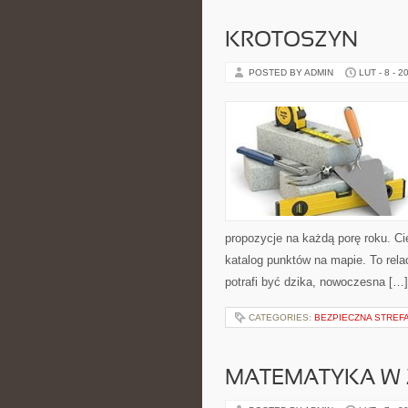
KROTOSZYN
POSTED BY ADMIN
LUT - 8 - 2
propozycje na każdą porę roku. Cie
katalog punktów na mapie. To rela
potrafi być dzika, nowoczesna […]
CATEGORIES:
BEZPIECZNA STREF
MATEMATYKA W 