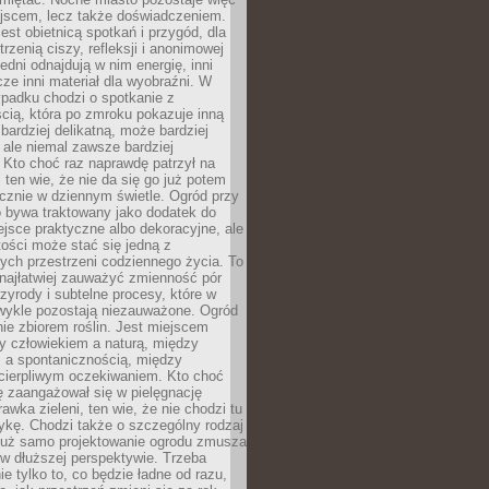
ejscem, lecz także doświadczeniem.
jest obietnicą spotkań i przygód, dla
trzenią ciszy, refleksji i anonimowej
edni odnajdują w nim energię, inni
cze inni materiał dla wyobraźni. W
padku chodzi o spotkanie z
cią, która po zmroku pokazuje inną
bardziej delikatną, może bardziej
 ale niemal zawsze bardziej
Kto choć raz naprawdę patrzył na
 ten wie, że nie da się go już potem
cznie w dziennym świetle. Ogród przy
 bywa traktowany jako dodatek do
jsce praktyczne albo dekoracyjne, ale
ości może stać się jedną z
ych przestrzeni codziennego życia. To
najłatwiej zauważyć zmienność pór
rzyrody i subtelne procesy, które w
wykle pozostają niezauważone. Ogród
ynie zbiorem roślin. Jest miejscem
zy człowiekiem a naturą, między
 a spontanicznością, między
 cierpliwym oczekiwaniem. Kto choć
 zaangażował się w pielęgnację
awka zieleni, ten wie, że nie chodzi tu
tykę. Chodzi także o szczególny rodzaj
Już samo projektowanie ogrodu zmusza
w dłuższej perspektywie. Trzeba
ie tylko to, co będzie ładne od razu,