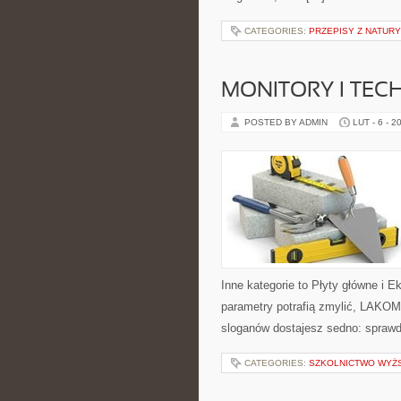
CATEGORIES:
PRZEPISY Z NATURY
MONITORY I TEC
POSTED BY ADMIN
LUT - 6 - 2
Inne kategorie to Płyty główne i 
parametry potrafią zmylić, LAKOM
sloganów dostajesz sedno: sprawd
CATEGORIES:
SZKOLNICTWO WYŻ