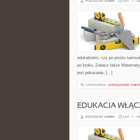
POSTED BY ADMIN
LUT - 7 - 2
edukatorem, czy po prostu samouki
po kroku. Zobacz także Matematyc
jest pokazanie, […]
CATEGORIES:
ZARZĄDZANIE ENER
EDUKACJA WŁĄCZ
POSTED BY ADMIN
LUT - 7 - 2