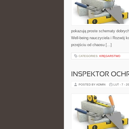
pokazują proste schematy dobrych
Well-being nauczyciela i Rozwój k
przejściu od chaosu […]
CATEGORIES:
KRĘGARSTWO
INSPEKTOR OCHR
POSTED BY ADMIN
LUT - 7 - 2