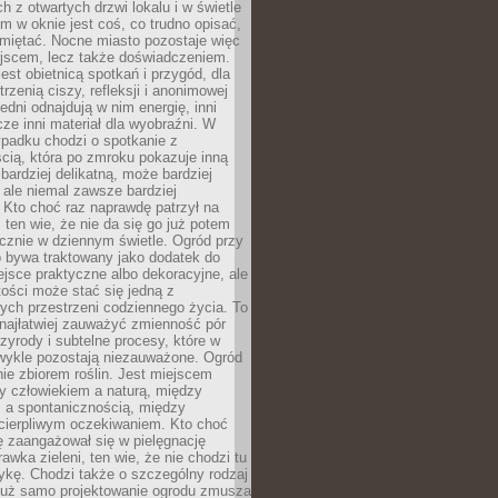
 z otwartych drzwi lokalu i w świetle
tym w oknie jest coś, co trudno opisać,
amiętać. Nocne miasto pozostaje więc
ejscem, lecz także doświadczeniem.
jest obietnicą spotkań i przygód, dla
trzenią ciszy, refleksji i anonimowej
edni odnajdują w nim energię, inni
cze inni materiał dla wyobraźni. W
padku chodzi o spotkanie z
cią, która po zmroku pokazuje inną
bardziej delikatną, może bardziej
 ale niemal zawsze bardziej
Kto choć raz naprawdę patrzył na
 ten wie, że nie da się go już potem
cznie w dziennym świetle. Ogród przy
 bywa traktowany jako dodatek do
jsce praktyczne albo dekoracyjne, ale
ości może stać się jedną z
ych przestrzeni codziennego życia. To
najłatwiej zauważyć zmienność pór
rzyrody i subtelne procesy, które w
wykle pozostają niezauważone. Ogród
ynie zbiorem roślin. Jest miejscem
zy człowiekiem a naturą, między
 a spontanicznością, między
 cierpliwym oczekiwaniem. Kto choć
 zaangażował się w pielęgnację
awka zieleni, ten wie, że nie chodzi tu
tykę. Chodzi także o szczególny rodzaj
Już samo projektowanie ogrodu zmusza