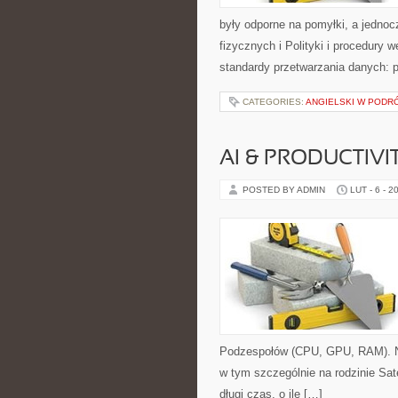
były odporne na pomyłki, a jedno
fizycznych i Polityki i procedury
standardy przetwarzania danych: 
CATEGORIES:
ANGIELSKI W PODR
AI & PRODUCTIVI
POSTED BY ADMIN
LUT - 6 - 2
Podzespołów (CPU, GPU, RAM). Na
w tym szczególnie na rodzinie Sate
długi czas, o ile […]