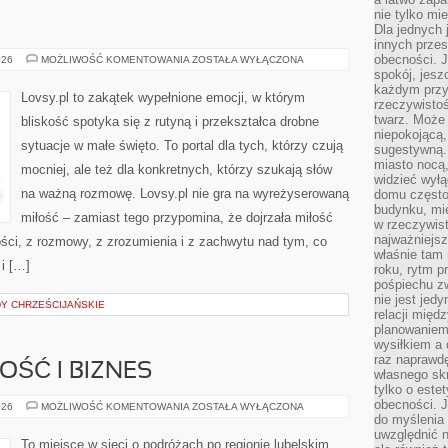
nie tylko mi
Dla jednych 
innych przes
obecności. J
SAMOTNOŚĆ
026
MOŻLIWOŚĆ KOMENTOWANIA
ZOSTAŁA WYŁĄCZONA
spokój, jesz
każdym przy
Lovsy.pl to zakątek wypełnione emocji, w którym
rzeczywistoś
twarz. Może 
bliskość spotyka się z rutyną i przekształca drobne
niepokojącą,
sytuacje w małe święto. To portal dla tych, którzy czują
sugestywną. 
miasto nocą,
mocniej, ale też dla konkretnych, którzy szukają słów
widzieć wyłą
na ważną rozmowę. Lovsy.pl nie gra na wyreżyserowaną
domu często
budynku, mie
miłość – zamiast tego przypomina, że dojrzała miłość
w rzeczywist
najważniejsz
ści, z rozmowy, z zrozumienia i z zachwytu nad tym, co
właśnie tam 
 i […]
roku, rytm p
pośpiechu z
nie jest jed
DY CHRZEŚCIJAŃSKIE
relacji międ
planowaniem
wysiłkiem a
raz naprawdę
OŚĆ I BIZNES
własnego skr
tylko o este
obecności. 
PRZEDSIĘBIORCZOŚĆ
026
MOŻLIWOŚĆ KOMENTOWANIA
ZOSTAŁA WYŁĄCZONA
I
do myślenia 
BIZNES
uwzględnić n
To miejsce w sieci o podróżach po regionie lubelskim,