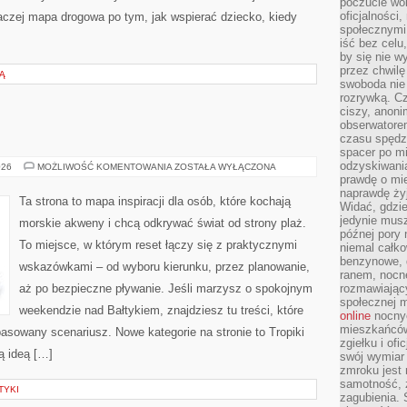
poczucie wol
oficjalności
aczej mapa drogowa po tym, jak wspierać dziecko, kiedy
społecznymi.
iść bez celu
by się nie w
przez chwilę
Ą
swoboda nie 
rozrywką. Cz
ciszy, anoni
obserwatore
czasu spędz
spacer po m
odzyskiwania
TROPIKI
026
MOŻLIWOŚĆ KOMENTOWANIA
ZOSTAŁA WYŁĄCZONA
MARZEŃ
prawdę o mie
naprawdę żyj
Ta strona to mapa inspiracji dla osób, które kochają
Widać, gdzie
jedynie mus
morskie akweny i chcą odkrywać świat od strony plaż.
późnej pory 
To miejsce, w którym reset łączy się z praktycznymi
niemal całko
benzynowe, d
wskazówkami – od wyboru kierunku, przez planowanie,
ranem, nocne
aż po bezpieczne pływanie. Jeśli marzysz o spokojnym
rozmawiając
społecznej 
weekendzie nad Bałtykiem, znajdziesz tu treści, które
online
nocnyc
mieszkańców
sowany scenariusz. Nowe kategorie na stronie to Tropiki
zgiełku i of
ą ideą […]
swój wymiar 
zmroku jest
samotność, 
TYKI
zagubienia.