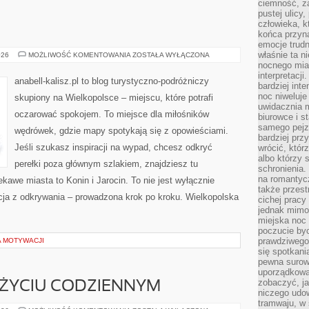
ciemność, z
pustej ulicy
człowieka, k
końca przyn
emocje trud
właśnie ta n
KROTOSZYN
026
MOŻLIWOŚĆ KOMENTOWANIA
ZOSTAŁA WYŁĄCZONA
nocnego mia
interpretacj
anabell-kalisz.pl to blog turystyczno-podróżniczy
bardziej inte
noc niweluje
skupiony na Wielkopolsce – miejscu, które potrafi
uwidacznia 
oczarować spokojem. To miejsce dla miłośników
biurowce i s
samego pejz
wędrówek, gdzie mapy spotykają się z opowieściami.
bardziej prz
Jeśli szukasz inspiracji na wypad, chcesz odkryć
wrócić, któr
albo którzy
perełki poza głównym szlakiem, znajdziesz tu
schronienia.
na romantyc
kawe miasta to Konin i Jarocin. To nie jest wyłącznie
także przest
cja z odkrywania – prowadzona krok po kroku. Wielkopolska
cichej pracy
jednak mimo
miejska noc 
poczucie by
prawdziwego 
A MOTYWACJI
się spotkani
pewna surowa
uporządkowa
zobaczyć, j
ŻYCIU CODZIENNYM
niczego udo
tramwaju, w