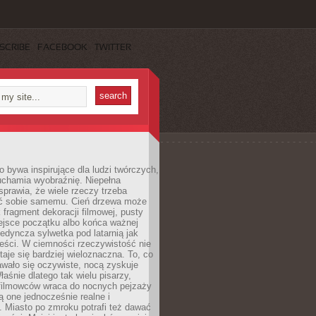
SCRIBE
FACEBOOK
TWITTER
 bywa inspirujące dla ludzi twórczych,
uchamia wyobraźnię. Niepełna
prawia, że wiele rzeczy trzeba
ć sobie samemu. Cień drzewa może
 fragment dekoracji filmowej, pusty
ejsce początku albo końca ważnej
ojedyncza sylwetka pod latarnią jak
eści. W ciemności rzeczywistość nie
staje się bardziej wieloznaczna. To, co
wało się oczywiste, nocą zyskuje
łaśnie dlatego tak wielu pisarzy,
 filmowców wraca do nocnych pejzaży
ą one jednocześnie realne i
 Miasto po zmroku potrafi też dawać