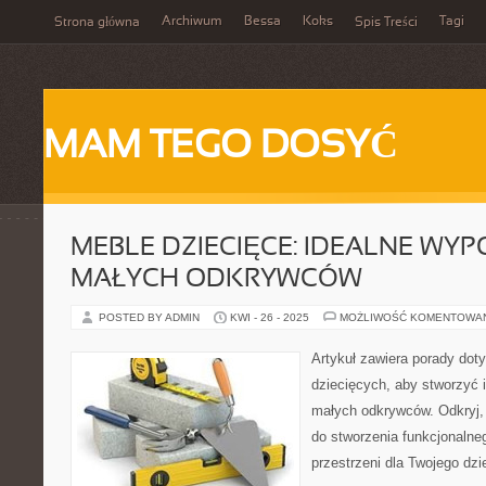
Archiwum
Bessa
Koks
Tagi
Strona główna
Spis Treści
MAM TEGO DOSYĆ
MEBLE DZIECIĘCE: IDEALNE WYP
MAŁYCH ODKRYWCÓW
POSTED BY ADMIN
KWI - 26 - 2025
MOŻLIWOŚĆ KOMENTOWA
Artykuł zawiera porady dot
dziecięcych, aby stworzyć 
małych odkrywców. Odkryj, 
do stworzenia funkcjonalne
przestrzeni dla Twojego dzi