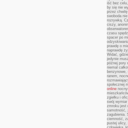
iść bez celu
by się nie w
przez chwilę
swoboda nie 
rozrywką. Cz
ciszy, anoni
obserwatore
czasu spędz
spacer po m
odzyskiwania
prawdę o mie
naprawdę żyj
Widać, gdzie
jedynie mus
późnej pory 
niemal całko
benzynowe, d
ranem, nocne
rozmawiając
społecznej 
online
nocnyc
mieszkańców
zgiełku i of
swój wymiar 
zmroku jest
samotność, 
zagubienia.
ciemność, z
pustej ulicy
człowieka, k