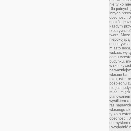
nie tylko mi
Dla jednych 
innych przes
obecności. J
spokój, jesz
każdym przy
rzeczywistoś
twarz. Może 
niepokojącą,
sugestywną. 
miasto nocą,
widzieć wyłą
domu często
budynku, mie
w rzeczywist
najważniejsz
właśnie tam 
roku, rytm p
pośpiechu z
nie jest jed
relacji międ
planowaniem
wysiłkiem a
raz naprawdę
własnego skr
tylko o este
obecności. 
do myślenia 
uwzględnić n