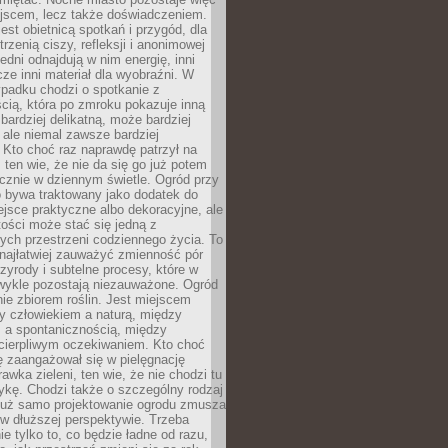
ejscem, lecz także doświadczeniem.
jest obietnicą spotkań i przygód, dla
trzenią ciszy, refleksji i anonimowej
edni odnajdują w nim energię, inni
cze inni materiał dla wyobraźni. W
padku chodzi o spotkanie z
cią, która po zmroku pokazuje inną
bardziej delikatną, może bardziej
 ale niemal zawsze bardziej
Kto choć raz naprawdę patrzył na
 ten wie, że nie da się go już potem
cznie w dziennym świetle. Ogród przy
 bywa traktowany jako dodatek do
jsce praktyczne albo dekoracyjne, ale
ości może stać się jedną z
ych przestrzeni codziennego życia. To
najłatwiej zauważyć zmienność pór
rzyrody i subtelne procesy, które w
wykle pozostają niezauważone. Ogród
ynie zbiorem roślin. Jest miejscem
zy człowiekiem a naturą, między
 a spontanicznością, między
 cierpliwym oczekiwaniem. Kto choć
 zaangażował się w pielęgnację
awka zieleni, ten wie, że nie chodzi tu
tykę. Chodzi także o szczególny rodzaj
Już samo projektowanie ogrodu zmusza
w dłuższej perspektywie. Trzeba
ie tylko to, co będzie ładne od razu,