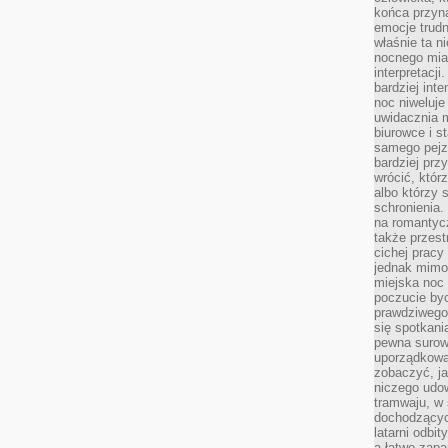
końca przyn
emocje trud
właśnie ta n
nocnego mia
interpretacj
bardziej inte
noc niweluje
uwidacznia 
biurowce i s
samego pejz
bardziej prz
wrócić, któr
albo którzy
schronienia.
na romantyc
także przest
cichej pracy
jednak mimo
miejska noc 
poczucie by
prawdziwego 
się spotkani
pewna surowa
uporządkowa
zobaczyć, j
niczego udo
tramwaju, w
dochodzących
latarni odbi
a łatwo zap