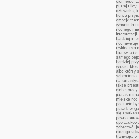
ciemność, z
pustej ulicy
człowieka, k
końca przyn
emocje trud
właśnie ta n
nocnego mia
interpretacj
bardziej inte
noc niweluje
uwidacznia 
biurowce i s
samego pejz
bardziej prz
wrócić, któr
albo którzy
schronienia.
na romantyc
także przest
cichej pracy
jednak mimo
miejska noc 
poczucie by
prawdziwego 
się spotkani
pewna surowa
uporządkowa
zobaczyć, j
niczego udo
tramwaju, w