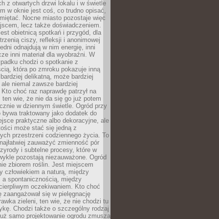
 z otwartych drzwi lokalu i w świetle
tym w oknie jest coś, co trudno opisać,
amiętać. Nocne miasto pozostaje więc
ejscem, lecz także doświadczeniem.
jest obietnicą spotkań i przygód, dla
trzenią ciszy, refleksji i anonimowej
edni odnajdują w nim energię, inni
cze inni materiał dla wyobraźni. W
padku chodzi o spotkanie z
cią, która po zmroku pokazuje inną
bardziej delikatną, może bardziej
 ale niemal zawsze bardziej
Kto choć raz naprawdę patrzył na
 ten wie, że nie da się go już potem
cznie w dziennym świetle. Ogród przy
 bywa traktowany jako dodatek do
jsce praktyczne albo dekoracyjne, ale
ości może stać się jedną z
ych przestrzeni codziennego życia. To
najłatwiej zauważyć zmienność pór
rzyrody i subtelne procesy, które w
wykle pozostają niezauważone. Ogród
ynie zbiorem roślin. Jest miejscem
zy człowiekiem a naturą, między
 a spontanicznością, między
 cierpliwym oczekiwaniem. Kto choć
 zaangażował się w pielęgnację
awka zieleni, ten wie, że nie chodzi tu
tykę. Chodzi także o szczególny rodzaj
Już samo projektowanie ogrodu zmusza