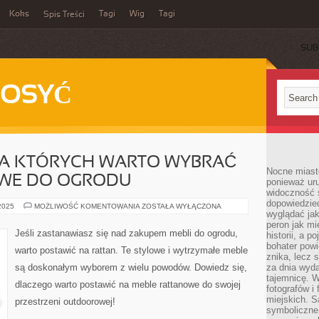
Koks
Tagi
Wig
Tagi
Spis Treści
SUB
DOSYĆ
A KTÓRYCH WARTO WYBRAĆ
Nocne miasto
WE DO OGRODU
ponieważ ur
widoczność s
dopowiedzie
5
 2025
MOŻLIWOŚĆ KOMENTOWANIA
ZOSTAŁA WYŁĄCZONA
wyglądać jak
POWODÓW,
DLA
peron jak mi
KTÓRYCH
Jeśli zastanawiasz się nad zakupem mebli do ogrodu,
historii, a p
WARTO
WYBRAĆ
bohater powi
warto postawić na rattan. Te stylowe i wytrzymałe meble
MEBLE
znika, lecz 
RATTANOWE
są doskonałym wyborem z wielu powodów. Dowiedz się,
za dnia wyda
DO
OGRODU
tajemnicę. W
dlaczego warto postawić na meble rattanowe do swojej
fotografów i
miejskich. S
przestrzeni outdoorowej!
symboliczne.