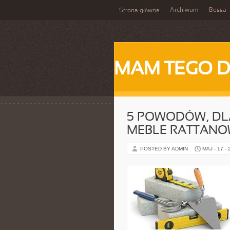
Archiwum
Bessa
Strona główna
MAM TEGO 
5 POWODÓW, DL
MEBLE RATTANO
POSTED BY ADMIN
MAJ - 17 -