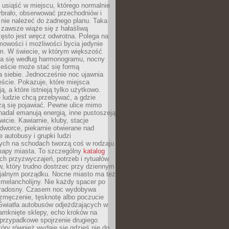
, usiąść w miejscu, którego normalnie
ybrało, obserwować przechodniów i
 nie należeć do żadnego planu. Taka
zawsze wiąże się z hałaśliwą
ęsto jest wręcz odwrotna. Polega na
mowości i możliwości bycia jedynie
m. W świecie, w którym większość
a się według harmonogramu, nocny
ieście może stać się formą
 siebie. Jednocześnie noc ujawnia
ście. Pokazuje, które miejsca
ą, a które istnieją tylko użytkowo.
 ludzie chcą przebywać, a gdzie
zą się pojawiać. Pewne ulice mimo
nadal emanują energią, inne pustoszeją
wicie. Kawiarnie, kluby, stacje
worce, piekarnie otwierane nad
 autobusy i grupki ludzi
ych na schodach tworzą coś w rodzaju
mapy miasta. To szczególny
katalog
h przyzwyczajeń, potrzeb i rytuałów
, który trudno dostrzec przy dziennym
icjalnym porządku. Nocne miasto ma też
melancholijny. Nie każdy spacer po
 radosny. Czasem noc wydobywa
zmęczenie, tęsknotę albo poczucie
 Światła autobusów odjeżdżających w
amknięte sklepy, echo kroków na
, przypadkowe spojrzenie drugiego
tóry również wydaje się gdzieś nie do