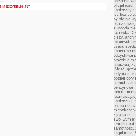
poczucie wol
oficjalności
G MIĘDZYRELIGIJNY
społecznymi.
iść bez celu
by się nie w
przez chwilę
swoboda nie 
rozrywką. Cz
ciszy, anoni
obserwatore
czasu spędz
spacer po m
odzyskiwania
prawdę o mie
naprawdę żyj
Widać, gdzie
jedynie mus
późnej pory 
niemal całko
benzynowe, d
ranem, nocne
rozmawiając
społecznej 
online
nocnyc
mieszkańców
zgiełku i of
swój wymiar 
zmroku jest
samotność, 
zagubienia.