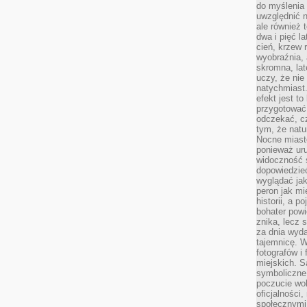
do myślenia 
uwzględnić n
ale również t
dwa i pięć l
cień, krzew r
wyobraźnia, 
skromna, la
uczy, że nie
natychmiast
efekt jest t
przygotować 
odczekać, cz
tym, że nat
Nocne miasto
ponieważ ur
widoczność s
dopowiedzie
wyglądać jak
peron jak mi
historii, a p
bohater powi
znika, lecz 
za dnia wyda
tajemnicę. W
fotografów i
miejskich. S
symboliczne.
poczucie wol
oficjalności
społecznymi.