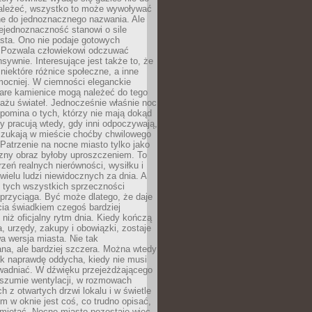
ależeć, wszystko to może wywoływać
ne do jednoznacznego nazwania. Ale
iejednoznaczność stanowi o sile
sta. Ono nie podaje gotowych
i. Pozwala człowiekowi odczuwać
nsywnie. Interesujące jest także to, że
 niektóre różnice społeczne, a inne
mocniej. W ciemności eleganckie
tare kamienice mogą należeć do tego
ażu świateł. Jednocześnie właśnie noc
ypomina o tych, którzy nie mają dokąd
zy pracują wtedy, gdy inni odpoczywają,
 szukają w mieście choćby chwilowego
 Patrzenie na nocne miasto tylko jako
zny obraz byłoby uproszczeniem. To
rzeń realnych nierówności, wysiłku i
 wielu ludzi niewidocznych za dnia. A
 tych wszystkich sprzeczności
przyciąga. Być może dlatego, że daje
cia świadkiem czegoś bardziej
niż oficjalny rytm dnia. Kiedy kończą
a, urzędy, zakupy i obowiązki, zostaje
 wersja miasta. Nie tak
na, ale bardziej szczera. Można wtedy
ak naprawdę oddycha, kiedy nie musi
wadniać. W dźwięku przejeżdżającego
 szumie wentylacji, w rozmowach
 z otwartych drzwi lokalu i w świetle
tym w oknie jest coś, co trudno opisać,
amiętać. Nocne miasto pozostaje więc