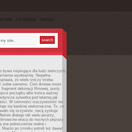
SCRIBE
FACEBOOK
TWITTER
 bywa inspirujące dla ludzi twórczych,
uchamia wyobraźnię. Niepełna
prawia, że wiele rzeczy trzeba
ć sobie samemu. Cień drzewa może
 fragment dekoracji filmowej, pusty
ejsce początku albo końca ważnej
ojedyncza sylwetka pod latarnią jak
eści. W ciemności rzeczywistość nie
staje się bardziej wieloznaczna. To, co
wało się oczywiste, nocą zyskuje
łaśnie dlatego tak wielu pisarzy,
 filmowców wraca do nocnych pejzaży
ą one jednocześnie realne i
 Miasto po zmroku potrafi też dawać