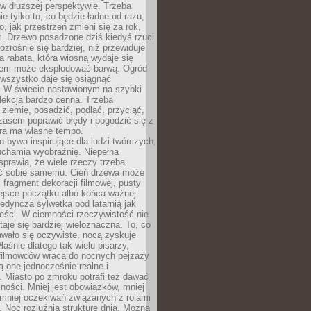
w dłuższej perspektywie. Trzeba
ie tylko to, co będzie ładne od razu,
o, jak przestrzeń zmieni się za rok,
at. Drzewo posadzone dziś kiedyś rzuci
ozrośnie się bardziej, niż przewiduje
a rabata, która wiosną wydaje się
tem może eksplodować barwą. Ogród
 wszystko daje się osiągnąć
. W świecie nastawionym na szybki
o lekcja bardzo cenna. Trzeba
ziemię, posadzić, podlać, przyciąć,
asem poprawić błędy i pogodzić się z
ura ma własne tempo.
 bywa inspirujące dla ludzi twórczych,
uchamia wyobraźnię. Niepełna
prawia, że wiele rzeczy trzeba
ć sobie samemu. Cień drzewa może
 fragment dekoracji filmowej, pusty
ejsce początku albo końca ważnej
ojedyncza sylwetka pod latarnią jak
eści. W ciemności rzeczywistość nie
staje się bardziej wieloznaczna. To, co
wało się oczywiste, nocą zyskuje
łaśnie dlatego tak wielu pisarzy,
 filmowców wraca do nocnych pejzaży
ą one jednocześnie realne i
 Miasto po zmroku potrafi też dawać
ności. Mniej jest obowiązków, mniej
, mniej oczekiwań związanych z rolami
 Noc rozluźnia strukturę dnia. Można