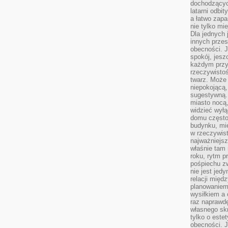
dochodzących
latarni odbi
a łatwo zap
nie tylko mi
Dla jednych 
innych przes
obecności. J
spokój, jesz
każdym przy
rzeczywistoś
twarz. Może 
niepokojącą,
sugestywną. 
miasto nocą,
widzieć wyłą
domu często
budynku, mie
w rzeczywist
najważniejsz
właśnie tam 
roku, rytm p
pośpiechu z
nie jest jed
relacji międ
planowaniem
wysiłkiem a
raz naprawdę
własnego skr
tylko o este
obecności. 