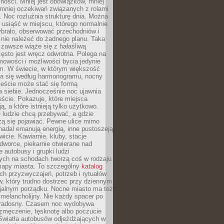
ności. Mniej jest obowiązków, mniej
, mniej oczekiwań związanych z rolami
 Noc rozluźnia strukturę dnia. Można
, usiąść w miejscu, którego normalnie
ybrało, obserwować przechodniów i
 nie należeć do żadnego planu. Taka
zawsze wiąże się z hałaśliwą
ęsto jest wręcz odwrotna. Polega na
mowości i możliwości bycia jedynie
m. W świecie, w którym większość
a się według harmonogramu, nocny
ieście może stać się formą
 siebie. Jednocześnie noc ujawnia
ście. Pokazuje, które miejsca
ą, a które istnieją tylko użytkowo.
 ludzie chcą przebywać, a gdzie
zą się pojawiać. Pewne ulice mimo
nadal emanują energią, inne pustoszeją
wicie. Kawiarnie, kluby, stacje
worce, piekarnie otwierane nad
 autobusy i grupki ludzi
ych na schodach tworzą coś w rodzaju
mapy miasta. To szczególny
katalog
h przyzwyczajeń, potrzeb i rytuałów
, który trudno dostrzec przy dziennym
icjalnym porządku. Nocne miasto ma też
melancholijny. Nie każdy spacer po
 radosny. Czasem noc wydobywa
zmęczenie, tęsknotę albo poczucie
 Światła autobusów odjeżdżających w