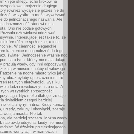
amknięte sklepy, echo kroków na
, przypadkowe spojrzenie drugiego
tóry również wydaje się gdzieś nie do
ależeć, wszystko to może wywoływać
ne do jednoznacznego nazwania. Ale
iejednoznaczność stanowi o sile
sta. Ono nie podaje gotowych
i. Pozwala człowiekowi odczuwać
nsywnie. Interesujące jest także to, że
 niektóre różnice społeczne, a inne
mocniej. W ciemności eleganckie
tare kamienice mogą należeć do tego
ażu świateł. Jednocześnie właśnie noc
ypomina o tych, którzy nie mają dokąd
zy pracują wtedy, gdy inni odpoczywają,
 szukają w mieście choćby chwilowego
 Patrzenie na nocne miasto tylko jako
zny obraz byłoby uproszczeniem. To
rzeń realnych nierówności, wysiłku i
 wielu ludzi niewidocznych za dnia. A
 tych wszystkich sprzeczności
przyciąga. Być może dlatego, że daje
cia świadkiem czegoś bardziej
niż oficjalny rytm dnia. Kiedy kończą
a, urzędy, zakupy i obowiązki, zostaje
 wersja miasta. Nie tak
na, ale bardziej szczera. Można wtedy
ak naprawdę oddycha, kiedy nie musi
wadniać. W dźwięku przejeżdżającego
 szumie wentylacji, w rozmowach