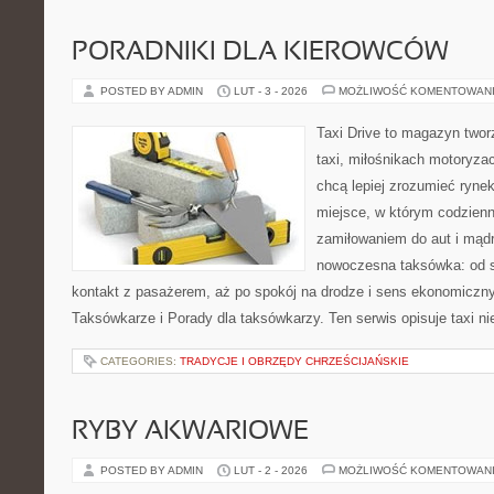
PORADNIKI DLA KIEROWCÓW
POSTED BY ADMIN
LUT - 3 - 2026
MOŻLIWOŚĆ KOMENTOWAN
Taxi Drive to magazyn two
taxi, miłośnikach motoryzac
chcą lepiej zrozumieć ryne
miejsce, w którym codzienn
zamiłowaniem do aut i mądr
nowoczesna taksówka: od s
kontakt z pasażerem, aż po spokój na drodze i sens ekonomiczn
Taksówkarze i Porady dla taksówkarzy. Ten serwis opisuje taxi ni
CATEGORIES:
TRADYCJE I OBRZĘDY CHRZEŚCIJAŃSKIE
RYBY AKWARIOWE
POSTED BY ADMIN
LUT - 2 - 2026
MOŻLIWOŚĆ KOMENTOWAN