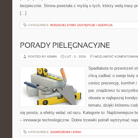
bezpiecznie. Strona powstała z myślą o tych, którzy wolą trasy 
[…]
CATEGORIES:
RODZICIELSTWO ZASTĘPCZE I ADOPCJA
PORADY PIELĘGNACYJNE
POSTED BY ADMIN
LUT - 3 - 2026
MOŻLIWOŚĆ KOMENTOWAN
Spadlabuta to przestrzeń st
chcą zadbać o swoje buty 
cenisz prezencję, komfort 
par, znajdziesz tu wszystko
obuwia w najlepszej kondycj
tematu, dzięki któremu codz
się prosta, a efekty widać od razu. Kategorie to: Najdziwniejsze b
– innowacje technologiczne. Dobre trzewiki potrafi wytrzymać na
CATEGORIES:
ZAGROŻENIA I ATAKI