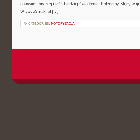
gotować sprytniej i jeść bardziej świadomie. Polecamy Błędy w go
W JakieSmaki.pl […]
CATEGORIES:
MOTORYZACJA