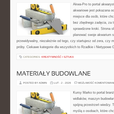
Akwa-Pro to portal akwarys
akwariowe jest pokazana od
miejsce dla osób, które ch
bez zbędnego zadęcia, za t
sprawdzone kroki. Strona s
planować swoje akwarium 
przewidywalny, niezależnie od tego, czy startujesz od zera, czy 
próby. Ciekawe kategorie dla wszystkich to Rzadkie i Nietypowe G
CATEGORIES:
KREATYWNOŚĆ I SZTUKA
MATERIAŁY BUDOWLANE
POSTED BY ADMIN
LUT - 2 - 2026
MOŻLIWOŚĆ KOMENTOWAN
Kursy Marko to portal branż
widlaków, maszyn budowlan
spójną przestrzeń wiedzy. 
myślą o osobach, które chc