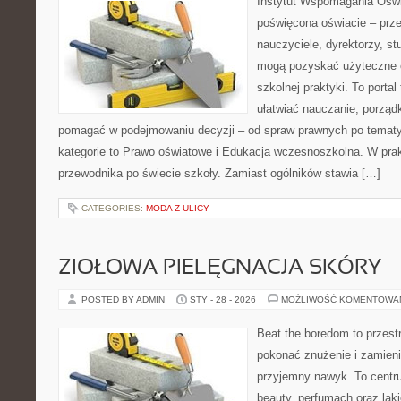
Instytut Wspomagania Oświ
poświęcona oświacie – prze
nauczyciele, dyrektorzy, st
mogą pozyskać użyteczne 
szkolnej praktyki. To porta
ułatwiać nauczanie, porząd
pomagać w podejmowaniu decyzji – od spraw prawnych po temat
kategorie to Prawo oświatowe i Edukacja wczesnoszkolna. W prakt
przewodnika po świecie szkoły. Zamiast ogólników stawia […]
CATEGORIES:
MODA Z ULICY
ZIOŁOWA PIELĘGNACJA SKÓRY
POSTED BY ADMIN
STY - 28 - 2026
MOŻLIWOŚĆ KOMENTOWA
Beat the boredom to przest
pokonać znużenie i zamieni
przyjemny nawyk. To centru
beauty, perfumach oraz laki