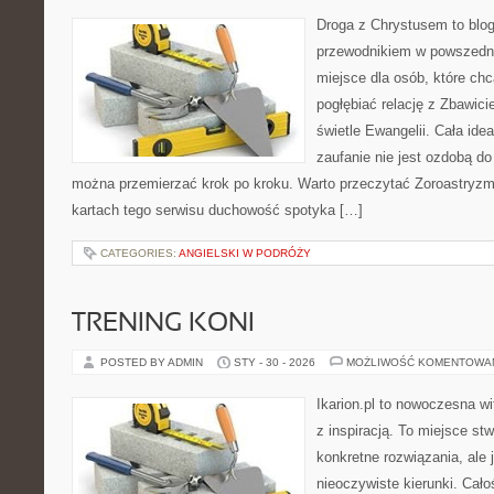
Droga z Chrystusem to blo
przewodnikiem w powszednim
miejsce dla osób, które chc
pogłębiać relację z Zbawic
świetle Ewangelii. Cała idea
zaufanie nie jest ozdobą do 
można przemierzać krok po kroku. Warto przeczytać Zoroastryzm 
kartach tego serwisu duchowość spotyka […]
CATEGORIES:
ANGIELSKI W PODRÓŻY
TRENING KONI
POSTED BY ADMIN
STY - 30 - 2026
MOŻLIWOŚĆ KOMENTOWA
Ikarion.pl to nowoczesna wi
z inspiracją. To miejsce st
konkretne rozwiązania, ale
nieoczywiste kierunki. Cał