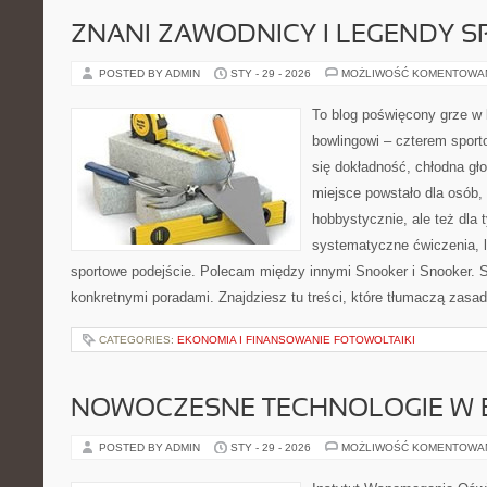
ZNANI ZAWODNICY I LEGENDY S
POSTED BY ADMIN
STY - 29 - 2026
MOŻLIWOŚĆ KOMENTOWA
To blog poświęcony grze w b
bowlingowi – czterem sporto
się dokładność, chłodna gł
miejsce powstało dla osób,
hobbystycznie, ale też dla 
systematyczne ćwiczenia, le
sportowe podejście. Polecam między innymi Snooker i Snooker. 
konkretnymi poradami. Znajdziesz tu treści, które tłumaczą zasa
CATEGORIES:
EKONOMIA I FINANSOWANIE FOTOWOLTAIKI
NOWOCZESNE TECHNOLOGIE W 
POSTED BY ADMIN
STY - 29 - 2026
MOŻLIWOŚĆ KOMENTOWA