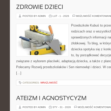
ZDROWIE DZIECI
POSTED BY ADMIN
LUT - 1 - 2026
MOŻLIWOŚĆ KOMENTOWAN
Przedszkole Kubuś to prze
rodzicach oraz o wszystkich
sprawdzonych informacji na 
żłobkowej. To blog, w któr
dziecka spotyka się z konk
to, by porządkować decyzje
związane z wyborem placówki, adaptacją dziecka, a także z plan
Polecamy Rozwój przedszkolaków i Sen niemowląt i dzieci. W ce
[…]
CATEGORIES:
WRAŻLIWOŚĆ
ATEIZM I AGNOSTYCYZM
POSTED BY ADMIN
STY - 31 - 2026
MOŻLIWOŚĆ KOMENTOWA