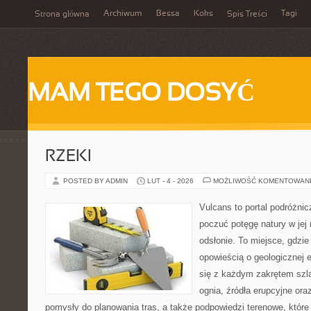
Archiwum
Bessa
Koks
Tagi
Strona główna
Spis Treści
MAM TEGO DOSYĆ
RZEKI
POSTED BY ADMIN
LUT - 4 - 2026
MOŻLIWOŚĆ KOMENTOWAN
Vulcans to portal podróżnic
poczuć potęgę natury w jej 
odsłonie. To miejsce, gdzie
opowieścią o geologicznej e
się z każdym zakrętem szla
ognia, źródła erupcyjne ora
pomysły do planowania tras, a także podpowiedzi terenowe, któr