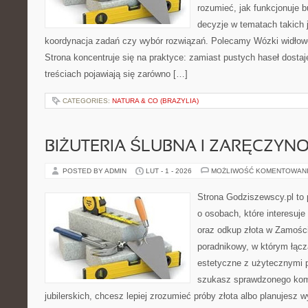
rozumieć, jak funkcjonuje 
decyzje w tematach takich 
koordynacja zadań czy wybór rozwiązań. Polecamy Wózki widłow
Strona koncentruje się na praktyce: zamiast pustych haseł dosta
treściach pojawiają się zarówno […]
CATEGORIES:
NATURA & CO (BRAZYLIA)
BIŻUTERIA ŚLUBNA I ZARĘCZYN
POSTED BY ADMIN
LUT - 1 - 2026
MOŻLIWOŚĆ KOMENTOWAN
Strona Godziszewscy.pl to 
o osobach, które interesuje 
oraz odkup złota w Zamości
poradnikowy, w którym łącz
estetyczne z użytecznymi 
szukasz sprawdzonego ko
jubilerskich, chcesz lepiej zrozumieć próby złota albo planujesz wy