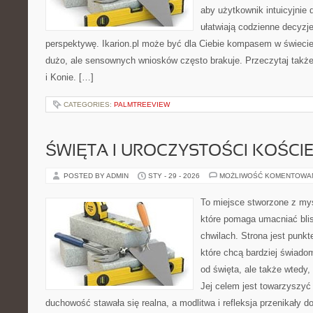
aby użytkownik intuicyjnie d
ułatwiają codzienne decyzje
perspektywę. Ikarion.pl może być dla Ciebie kompasem w świecie,
dużo, ale sensownych wniosków często brakuje. Przeczytaj także K
i Konie. […]
CATEGORIES:
PALMTREEVIEW
ŚWIĘTA I UROCZYSTOŚCI KOŚCI
POSTED BY ADMIN
STY - 29 - 2026
MOŻLIWOŚĆ KOMENTOWA
To miejsce stworzone z myś
które pomaga umacniać bli
chwilach. Strona jest punkt
które chcą bardziej świadom
od święta, ale także wtedy,
Jej celem jest towarzyszyć
duchowość stawała się realna, a modlitwa i refleksja przenikały d