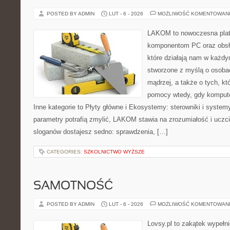
POSTED BY ADMIN
LUT - 6 - 2026
MOŻLIWOŚĆ KOMENTOWAN
LAKOM to nowoczesna plat
komponentom PC oraz obsłu
które działają nam w każdy
stworzone z myślą o osoba
mądrzej, a także o tych, kt
pomocy wtedy, gdy komput
Inne kategorie to Płyty główne i Ekosystemy: sterowniki i system
parametry potrafią zmylić, LAKOM stawia na zrozumiałość i uczc
sloganów dostajesz sedno: sprawdzenia, […]
CATEGORIES:
SZKOLNICTWO WYŻSZE
SAMOTNOŚĆ
POSTED BY ADMIN
LUT - 6 - 2026
MOŻLIWOŚĆ KOMENTOWAN
Lovsy.pl to zakątek wypełn