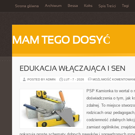
Archiwum
Bessa
Koks
Tagi
Strona główna
Spis Treści
MAM TEGO DOSYĆ
EDUKACJA WŁĄCZAJĄCA I SEN
POSTED BY ADMIN
LUT - 7 - 2026
MOŻLIWOŚĆ KOMENTOWAN
PSP Kamionka to wortal o n
doświadczenia o tym, jak k
zdalnej. To miejsce stworz
rodzicach oraz pedagogach
codzienność zdalnych lekcji
zamiast ogólników, znajdzie
pokazują proste schematy dobrych nawyków i sprawdzonych rozwi