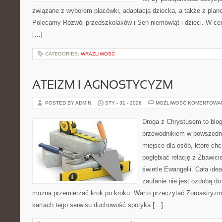
związane z wyborem placówki, adaptacją dziecka, a także z plan
Polecamy Rozwój przedszkolaków i Sen niemowląt i dzieci. W ce
[…]
CATEGORIES:
WRAŻLIWOŚĆ
ATEIZM I AGNOSTYCYZM
POSTED BY ADMIN
STY - 31 - 2026
MOŻLIWOŚĆ KOMENTOWA
Droga z Chrystusem to blo
przewodnikiem w powszednim
miejsce dla osób, które chc
pogłębiać relację z Zbawic
świetle Ewangelii. Cała idea
zaufanie nie jest ozdobą do 
można przemierzać krok po kroku. Warto przeczytać Zoroastryzm 
kartach tego serwisu duchowość spotyka […]