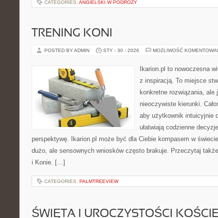
CATEGORIES:
ANGIELSKI W PODRÓŻY
TRENING KONI
POSTED BY ADMIN
STY - 30 - 2026
MOŻLIWOŚĆ KOMENTOWA
Ikarion.pl to nowoczesna wi
z inspiracją. To miejsce st
konkretne rozwiązania, ale
nieoczywiste kierunki. Cał
aby użytkownik intuicyjnie d
ułatwiają codzienne decyzje
perspektywę. Ikarion.pl może być dla Ciebie kompasem w świecie,
dużo, ale sensownych wniosków często brakuje. Przeczytaj także K
i Konie. […]
CATEGORIES:
PALMTREEVIEW
ŚWIĘTA I UROCZYSTOŚCI KOŚCI