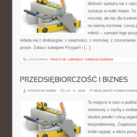
bliskość spotyka się z ruty
sytuacje w małe święto. To p
mocniej, ale też dla konkre
na ważną rozmowę. Lovsy.p
miłość – zamiast tego przy
składa się z drobiazgów: z uważności, z rozmowy, z zrozumienia 
proste. Zobacz kategorie Przyjaźń i […]
CATEGORIES:
TRADYCJE I OBRZĘDY CHRZEŚCIJAŃSKIE
PRZEDSIĘBIORCZOŚĆ I BIZNES
POSTED BY ADMIN
LUT - 5 - 2026
MOŻLIWOŚĆ KOMENTOWAN
To miejsce w sieci o podróż
stworzony z myślą o osobac
lokalne perełki i chcą org
bezproblemowy. Znajdziesz t
krótki wypad, a także pomy