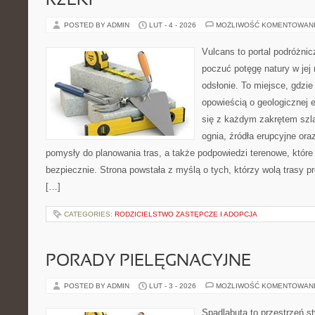
RZEKI
POSTED BY ADMIN
LUT - 4 - 2026
MOŻLIWOŚĆ KOMENTOWAN
Vulcans to portal podróżnic
poczuć potęgę natury w jej 
odsłonie. To miejsce, gdzie
opowieścią o geologicznej e
się z każdym zakrętem szla
ognia, źródła erupcyjne ora
pomysły do planowania tras, a także podpowiedzi terenowe, któr
bezpiecznie. Strona powstała z myślą o tych, którzy wolą trasy 
[…]
CATEGORIES:
RODZICIELSTWO ZASTĘPCZE I ADOPCJA
PORADY PIELĘGNACYJNE
POSTED BY ADMIN
LUT - 3 - 2026
MOŻLIWOŚĆ KOMENTOWAN
Spadlabuta to przestrzeń st