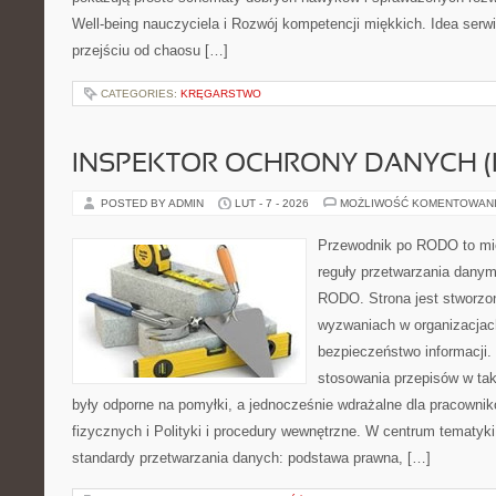
Well-being nauczyciela i Rozwój kompetencji miękkich. Idea serwi
przejściu od chaosu […]
CATEGORIES:
KRĘGARSTWO
INSPEKTOR OCHRONY DANYCH (
POSTED BY ADMIN
LUT - 7 - 2026
MOŻLIWOŚĆ KOMENTOWAN
Przewodnik po RODO to mie
reguły przetwarzania dany
RODO. Strona jest stworzo
wyzwaniach w organizacjach
bezpieczeństwo informacji. 
stosowania przepisów w tak
były odporne na pomyłki, a jednocześnie wdrażalne dla pracown
fizycznych i Polityki i procedury wewnętrzne. W centrum tematyk
standardy przetwarzania danych: podstawa prawna, […]