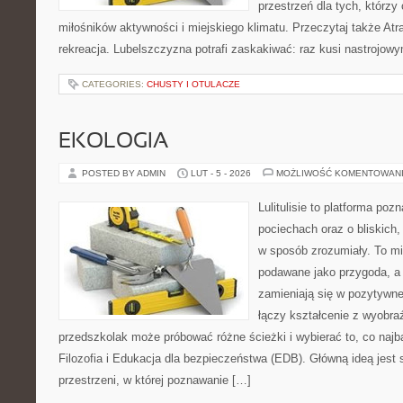
przestrzeń dla tych, którzy 
miłośników aktywności i miejskiego klimatu. Przeczytaj także Atra
rekreacja. Lubelszczyzna potrafi zaskakiwać: raz kusi nastrojow
CATEGORIES:
CHUSTY I OTULACZE
EKOLOGIA
POSTED BY ADMIN
LUT - 5 - 2026
MOŻLIWOŚĆ KOMENTOWAN
Lulitulisie to platforma po
pociechach oraz o bliskich
w sposób zrozumiały. To mi
podawane jako przygoda, a
zamieniają się w pozytywne
łączy kształcenie z wyobra
przedszkolak może próbować różne ścieżki i wybierać to, co najba
Filozofia i Edukacja dla bezpieczeństwa (EDB). Główną ideą jest 
przestrzeni, w której poznawanie […]