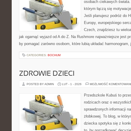
osobach ciekawych świata. 
którym łączą się motywacj
Jeśli planujesz podróż do H
Europy, europejskiego serca
Czech, znajdziesz tu wielo
jak ogarnąć wyjazd od A do Z. Na Rushmore najważniejsze jest pr
by pomagać zarówno osobom, które lubią układać harmonogram, ja
CATEGORIES:
BOCHUM
ZDROWIE DZIECI
POSTED BY ADMIN
LUT - 1 - 2026
MOŻLIWOŚĆ KOMENTOWAN
Przedszkole Kubuś to prze
rodzicach oraz o wszystkich
sprawdzonych informacji na 
żłobkowej. To blog, w któr
dziecka spotyka się z konk
to, by porządkować decyzje