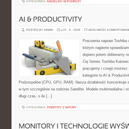
CATEGORIES:
ANGIELSKI W PODRÓŻY
AI & PRODUCTIVITY
POSTED BY ADMIN
LUT - 6 - 2026
MOŻLIWOŚĆ KOMENTOWAN
Pracownia napraw Toshiba 
którym najpierw sprawdzam
dopiero potem dobieramy roz
Cię Serwis Toshiba Katowic
pracujemy i czego możesz 
kategorie to AI & Productiv
Podzespołów (CPU, GPU, RAM). Nasza działalność koncentruje s
w tym szczególnie na rodzinie Satellite. Modele multimedialne i st
długi czas, o ile […]
CATEGORIES:
PRZEPISY Z NATURY
MONITORY I TECHNOLOGIE WYŚ