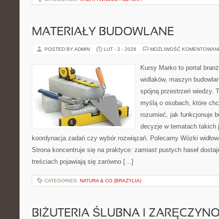
MATERIAŁY BUDOWLANE
POSTED BY ADMIN
LUT - 2 - 2026
MOŻLIWOŚĆ KOMENTOWAN
Kursy Marko to portal branż
widlaków, maszyn budowlan
spójną przestrzeń wiedzy. 
myślą o osobach, które chc
rozumieć, jak funkcjonuje 
decyzje w tematach takich 
koordynacja zadań czy wybór rozwiązań. Polecamy Wózki widłow
Strona koncentruje się na praktyce: zamiast pustych haseł dosta
treściach pojawiają się zarówno […]
CATEGORIES:
NATURA & CO (BRAZYLIA)
BIŻUTERIA ŚLUBNA I ZARĘCZYN