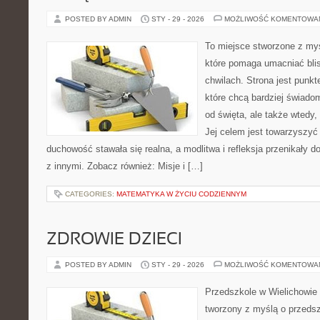
POSTED BY ADMIN
STY - 29 - 2026
MOŻLIWOŚĆ KOMENTOWA
To miejsce stworzone z myś
które pomaga umacniać bli
chwilach. Strona jest punkt
które chcą bardziej świadom
od święta, ale także wtedy,
Jej celem jest towarzyszyć
duchowość stawała się realna, a modlitwa i refleksja przenikały d
z innymi. Zobacz również: Misje i […]
CATEGORIES:
MATEMATYKA W ŻYCIU CODZIENNYM
ZDROWIE DZIECI
POSTED BY ADMIN
STY - 29 - 2026
MOŻLIWOŚĆ KOMENTOWA
Przedszkole w Wielichowie 
tworzony z myślą o przeds