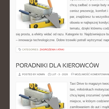
chcą zadbać o swoje buty 
cenisz prezencję, komfort 
par, znajdziesz tu wszystko
obuwia w najlepszej kondycj
tematu, dzięki któremu codz
się prosta, a efekty widać od razu. Kategorie to: Najdziwniejsze b
– innowacje technologiczne. Dobre trzewiki potrafi wytrzymać na
CATEGORIES:
ZAGROŻENIA I ATAKI
PORADNIKI DLA KIEROWCÓW
POSTED BY ADMIN
LUT - 3 - 2026
MOŻLIWOŚĆ KOMENTOWAN
Taxi Drive to magazyn two
taxi, miłośnikach motoryzac
chcą lepiej zrozumieć ryne
miejsce, w którym codzienn
zamiłowaniem do aut i mądr