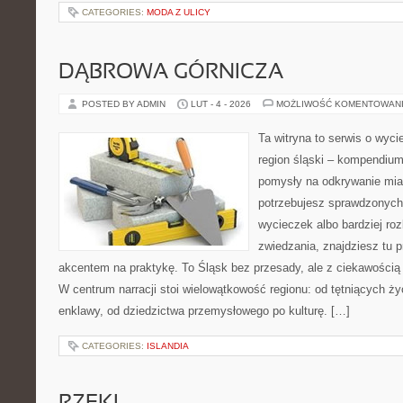
CATEGORIES:
MODA Z ULICY
DĄBROWA GÓRNICZA
POSTED BY ADMIN
LUT - 4 - 2026
MOŻLIWOŚĆ KOMENTOWAN
Ta witryna to serwis o wyc
region śląski – kompendiu
pomysły na odkrywanie miast
potrzebujesz sprawdzonyc
wycieczek albo bardziej ro
zwiedzania, znajdziesz tu p
akcentem na praktykę. To Śląsk bez przesady, ale z ciekawością d
W centrum narracji stoi wielowątkowość regionu: od tętniących ż
enklawy, od dziedzictwa przemysłowego po kulturę. […]
CATEGORIES:
ISLANDIA