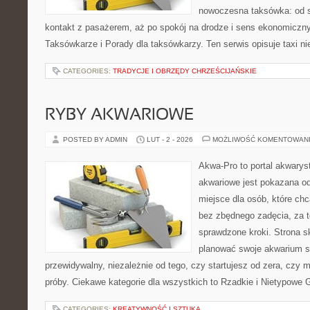
nowoczesna taksówka: od s
kontakt z pasażerem, aż po spokój na drodze i sens ekonomiczn
Taksówkarze i Porady dla taksówkarzy. Ten serwis opisuje taxi ni
CATEGORIES:
TRADYCJE I OBRZĘDY CHRZEŚCIJAŃSKIE
RYBY AKWARIOWE
POSTED BY ADMIN
LUT - 2 - 2026
MOŻLIWOŚĆ KOMENTOWAN
Akwa-Pro to portal akwarys
akwariowe jest pokazana od
miejsce dla osób, które ch
bez zbędnego zadęcia, za t
sprawdzone kroki. Strona s
planować swoje akwarium 
przewidywalny, niezależnie od tego, czy startujesz od zera, czy 
próby. Ciekawe kategorie dla wszystkich to Rzadkie i Nietypowe G
CATEGORIES:
KREATYWNOŚĆ I SZTUKA