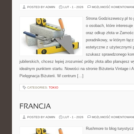
POSTED BY ADMIN
LUT - 1 - 2026
MOŻLIWOŚĆ KOMENTOWAN
Strona Godziszewscy.pl to 
o osobach, które interesuje 
oraz odkup złota w Zamości
poradnikowy, w którym łącz
estetyczne z użytecznymi 
szukasz sprawdzonego ko
jubilerskich, chcesz lepiej zrozumieć próby złota albo planujesz wy
idealnym punktem startu. Nowości na stronie Biżuteria Vintage i 
Pielęgnacja Biżuterii. W centrum […]
CATEGORIES:
TOKIO
FRANCJA
POSTED BY ADMIN
LUT - 1 - 2026
MOŻLIWOŚĆ KOMENTOWAN
Rushmore to blog turystycz